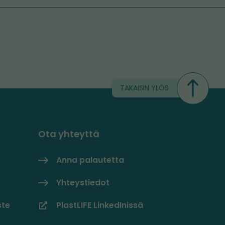
TAKAISIN YLÖS
Ota yhteyttä
Anna palautetta
Yhteystiedot
ste
PlastLIFE LinkedInissä