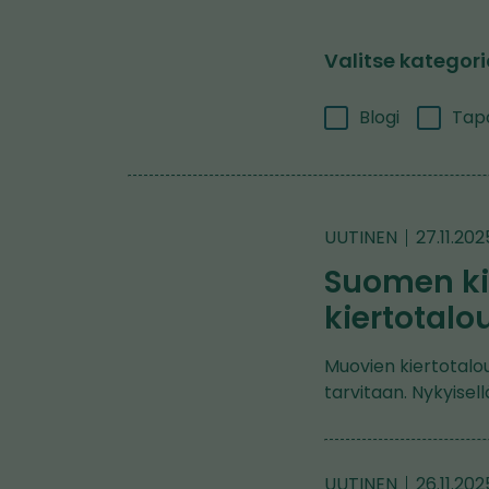
Valitse kategor
Blogi
Tap
UUTINEN
27.11.202
Suomen ki
kiertotalo
Muovien kiertotalou
tarvitaan. Nykyisell
UUTINEN
26.11.202