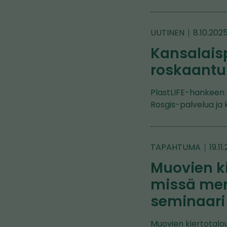
UUTINEN
8.10.202
Kansalaisp
roskaantu
PlastLIFE-hankeen 
Rosgis-palvelua ja
TAPAHTUMA
19.11
Muovien k
missä men
seminaari 1
Muovien kiertotalo