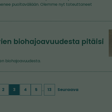
henee puoltaväliään. Olemme nyt toteuttaneet
5
ien biohajoavuudesta pitäisi
en biohajoavuudesta.
2
3
4
5
…
13
Seuraava