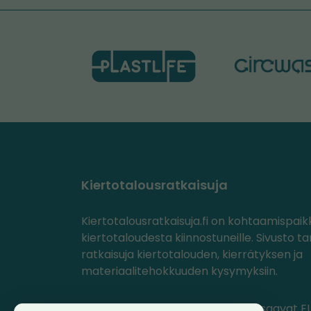
Kiertotalousratkaisuja
Kiertotalousratkaisuja.fi on kohtaamispaik
kiertotaloudesta kiinnostuneille. Sivusto ta
ratkaisuja kiertotalouden, kierrätyksen ja
materiaalitehokkuuden kysymyksiin.
PlastLIFE- ja Circwaste-projektit saavat EU