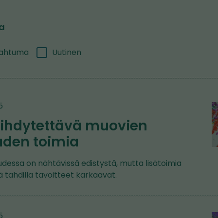
ia
ahtuma
Uutinen
5
ihdytettävä muovien
uden toimia
dessa on nähtävissä edistystä, mutta lisätoimia
ä tahdilla tavoitteet karkaavat.
5