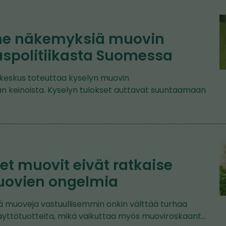
me näkemyksiä muovin
uspolitiikasta Suomessa
eskus toteuttaa kyselyn muovin
kan keinoista. Kyselyn tulokset auttavat suuntaamaan
et muovit eivät ratkaise
uovien ongelmia
ä muoveja vastuullisemmin onkin välttää turhaa
käyttötuotteita, mikä vaikuttaa myös muoviroskaant…