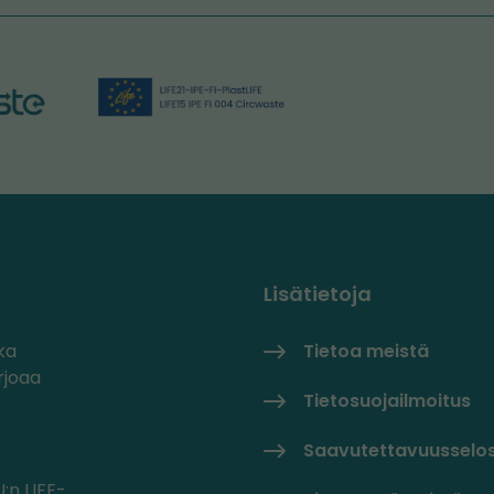
Lisätietoja
ka
Tietoa meistä
rjoaa
Tietosuojailmoitus
Saavutettavuusselo
:n LIFE-