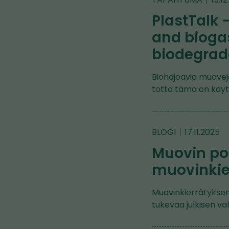
PlastTalk 
and bioga
biodegrad
Biohajoavia muovej
totta tämä on käyt
BLOGI
17.11.2025
Muovin pol
muovinkie
Muovinkierrätyksen 
tukevaa julkisen val