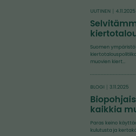
UUTINEN
4.11.2025
Selvitäm
kiertotalo
Suomen ympäristök
kiertotalouspolitii
muovien kiert…
BLOGI
3.11.2025
Biopohjais
kaikkia m
Paras keino käyttä
kulutusta ja kerta