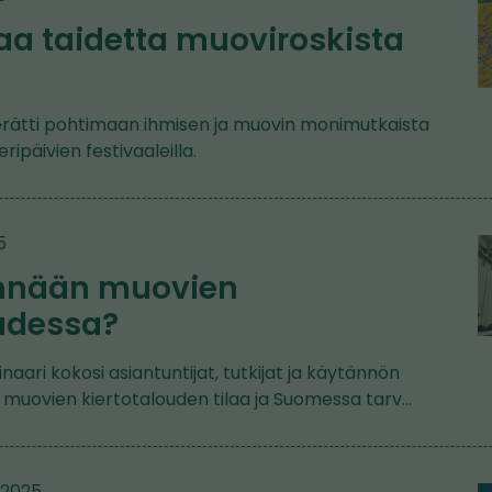
aa taidetta muoviroskista
rätti pohtimaan ihmisen ja muovin monimutkaista
ipäivien festivaaleilla.
5
nnään muovien
oudessa?
naari kokosi asiantuntijat, tutkijat ja käytännön
 muovien kiertotalouden tilaa ja Suomessa tarv…
2.2025