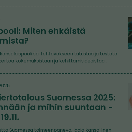
5
ooli: Miten ehkäistä
mista?
kansalaispooli sai tehtäväkseen tutustua ja testata
 kertoa kokemuksistaan ja kehittämisideoistaa…
.2025
iertotalous Suomessa 2025:
nään ja mihin suuntaan -
9.11.
utta Suomessa toimeenpaneva, laaja kansallinen