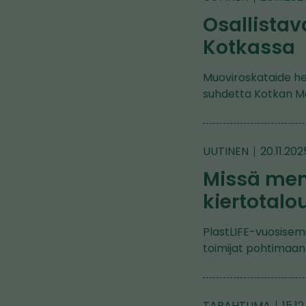
Osallistav
Kotkassa
Muoviroskataide he
suhdetta Kotkan Mer
UUTINEN
20.11.202
Missä me
kiertotal
PlastLIFE-vuosisemi
toimijat pohtimaan
TAPAHTUMA
15.1