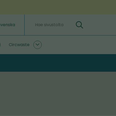
svenska
Hae
Hakusanat
Circwaste
lastLIFE
Circwaste
lasivut
alasivut