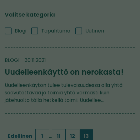
Valitse kategoria
Blogi
Tapahtuma
Uutinen
BLOGI
30.11.2021
Uudelleenkäyttö on nerokasta!
Uudelleenkäytön tulee tulevaisuudessa olla yhtä
saavutettavaa ja toimia yhtä varmasti kuin
jätehuolto tällä hetkellä toimii. Uudellee…
Edellinen
1
…
11
12
13