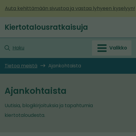
Siirry
Auta kehittämään sivustoa ja vastaa lyhyeen kyselyyn!
sisältöön
Kiertotalousratkaisuja
Etusivu
Haku
Valikko
Tietoa meistä
Ajankohtaista
Ajankohtaista
Uutisia, blogikirjoituksia ja tapahtumia
kiertotaloudesta.