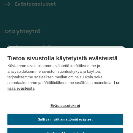
Evästeasetukset
Ota yhteyttä
Anna palautetta
Käyttäjäkysely
Tietoa sivustolla käytetyistä evästeistä
Yhteystiedot
×
Käytämme sivustollamme evästeitä kerätäksemme ja
analysoidaksemme sivuston suorituskykyä ja käyttöä,
PlastLIFE LinkedInissä
Auta kehittämään sivustoa ja vastaa lyhyeen
tarjotaksemme sosiaalisen median ominaisuuksia sekä
parantaaksemme ja räätälöidäksemme sisältöä ja mainoksia.
Lue
kyselyyn.
lisää evästeistä
Vastaa kyselyyn
Evästeasetukset
Salli vain välttämättömät evästeet
Sulje