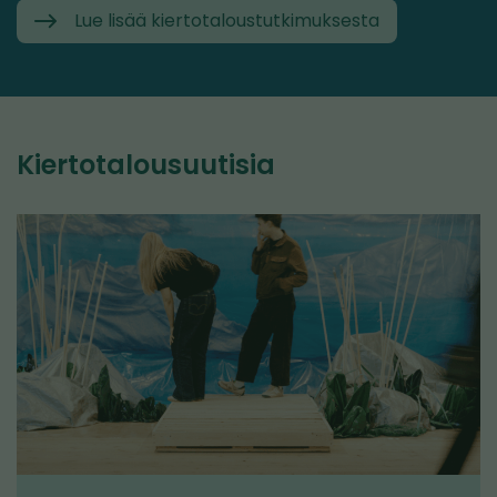
Lue lisää kiertotaloustutkimuksesta
Kiertotalousuutisia