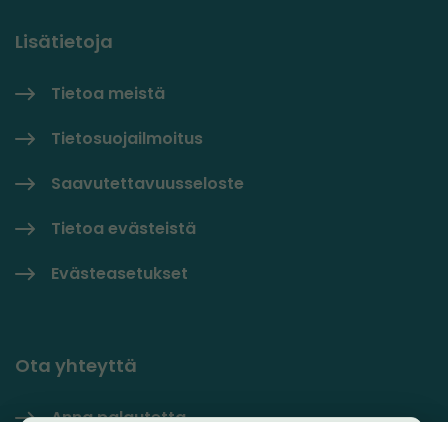
Lisätietoja
Tietoa meistä
Tietosuojailmoitus
Saavutettavuusseloste
Tietoa evästeistä
Evästeasetukset
Ota yhteyttä
Anna palautetta