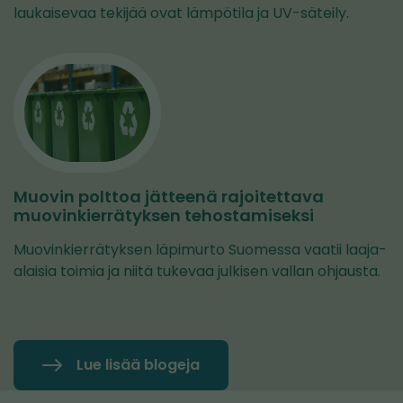
laukaisevaa tekijää ovat lämpötila ja UV-säteily.
Muovin polttoa jätteenä rajoitettava
muovinkierrätyksen tehostamiseksi
Muovinkierrätyksen läpimurto Suomessa vaatii laaja-
alaisia toimia ja niitä tukevaa julkisen vallan ohjausta.
Lue lisää blogeja