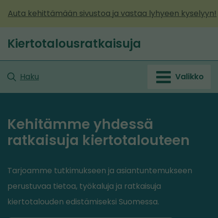
Siirry
Auta kehittämään sivustoa ja vastaa lyhyeen kyselyyn!
sisältöön
Kiertotalousratkaisuja
Haku
Valikko
Kehitämme yhdessä
ratkaisuja kiertotalouteen
Tarjoamme tutkimukseen ja asiantuntemukseen
perustuvaa tietoa, työkaluja ja ratkaisuja
kiertotalouden edistämiseksi Suomessa.