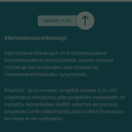
TAKAISIN YLÖS
Kiertotalousratkaisuja
Kiertotalousratkaisuja.fi on kohtaamispaikka
kiertotaloudesta kiinnostuneille. Sivusto tarjoaa
ratkaisuja kiertotalouden, kierrätyksen ja
materiaalitehokkuuden kysymyksiin.
PlastLIFE- ja Circwaste-projektit saavat EU:n LIFE-
ohjelmasta rahoitusta, jolla projektien materiaalit on
tuotettu. Materiaalien sisältö edustaa ainoastaan
projektien omia näkemyksiä, joista CINEA/Euroopan
komissio ei ole vastuussa.