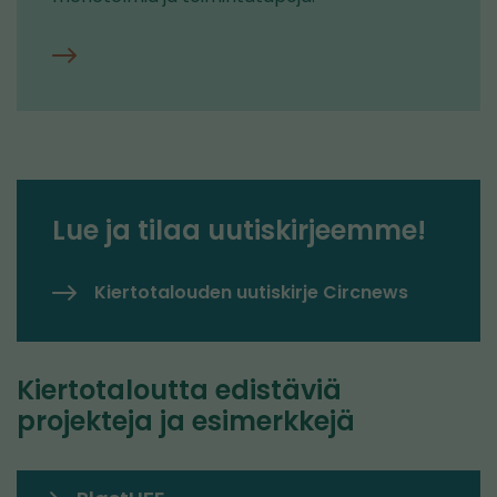
Seuranta
ja
työkalut
Lue ja tilaa uutiskirjeemme!
Kiertotalouden uutiskirje Circnews
Kiertotaloutta edistäviä
projekteja ja esimerkkejä