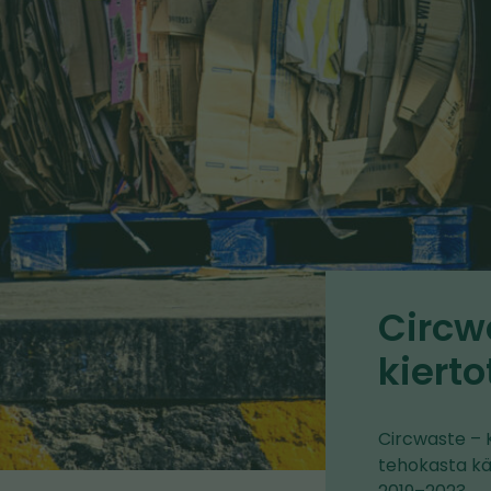
Circw
kierto
Circwaste – K
tehokasta kä