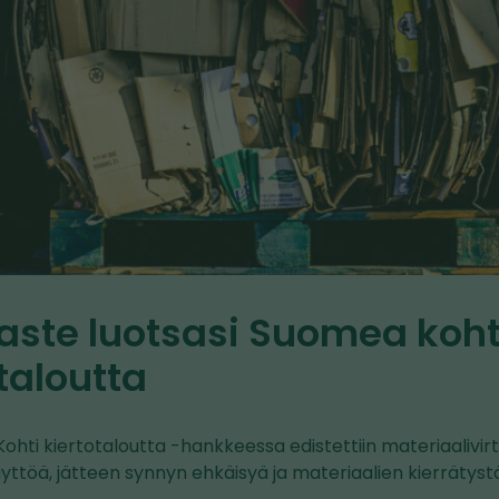
aste luotsasi Suomea koht
taloutta
ohti kiertotaloutta -hankkeessa edistettiin materiaalivir
yttöä, jätteen synnyn ehkäisyä ja materiaalien kierrätyst