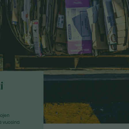
i
tojen
ä vuosina