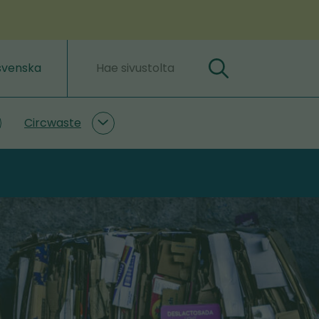
svenska
Hae
Hakusanat
Circwaste
lastLIFE
Circwaste
lasivut
alasivut