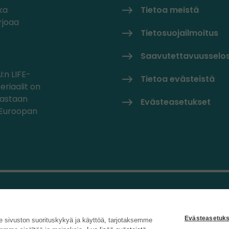
ka
Tietoa meistä
rjoaa
Tietosuojailmoitus
Saavutettavuusselo
:n LIFE-
Tietoa evästeistä
eriaalit on
oastaan
Evästeasetukset
/Euroopan
Evästeasetuks
sivuston suorituskykyä ja käyttöä, tarjotaksemme