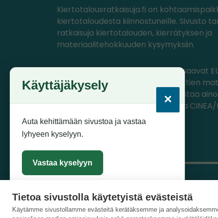
Kiertotalousratkaisuja.fi on kohtaamispaik
kiertotaloudesta kiinnostuneille. Sivusto ta
ratkaisuja kiertotalouden, kierrätyksen ja
materiaalitehokkuuden kysymyksiin.
PlastLIFE- ja Circwaste-projektit saavat EU
ohjelmasta rahoitusta, jolla projektien mat
Käyttäjäkysely
tuotettu. Materiaalien sisältö edustaa ain
×
projektien omia näkemyksiä, joista CINEA
komissio ei ole vastuussa.
Auta kehittämään sivustoa ja vastaa
lyhyeen kyselyyn.
Vastaa kyselyyn
Tietoa sivustolla käytetyistä evästeistä
Sulje
Käytämme sivustollamme evästeitä kerätäksemme ja analysoidaksemme 