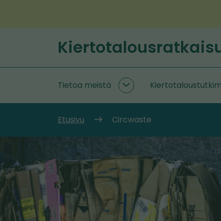
Siirry
sisältöön
Kiertotalousratkais
Etusivu
Tietoa meistä
Kiertotaloustutki
Tietoa
meistä
alasivut
Etusivu
Circwaste