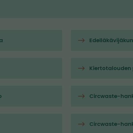
a
Edelläkävijäku
Kiertotalouden
o
Circwaste-hankk
Circwaste-hank