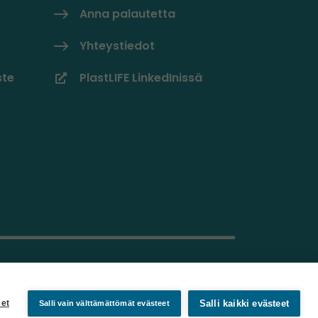
Anna palautetta
Yhteystiedot
ste
PlastLIFE LinkedInissä
Salli kaikki evästeet
et
Salli vain välttämättömät evästeet