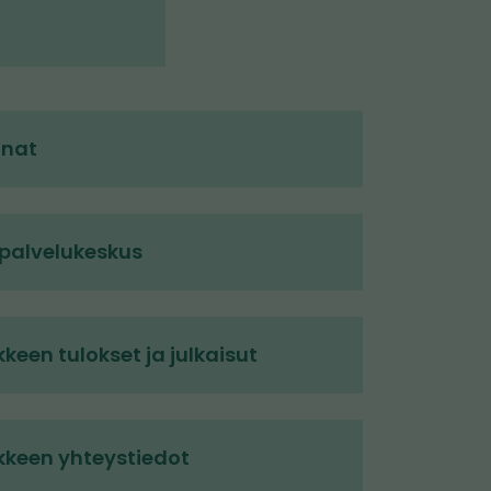
nnat
 palvelukeskus
een tulokset ja julkaisut
keen yhteystiedot