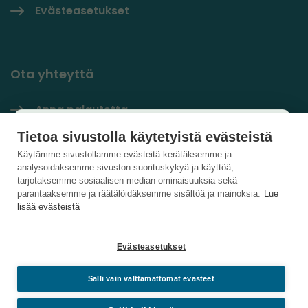
Evästeasetukset
Ota yhteyttä
Anna palautetta
Käyttäjäkysely
Tietoa sivustolla käytetyistä evästeistä
Yhteystiedot
×
Käytämme sivustollamme evästeitä kerätäksemme ja
analysoidaksemme sivuston suorituskykyä ja käyttöä,
PlastLIFE LinkedInissä
Auta kehittämään sivustoa ja vastaa lyhyeen
tarjotaksemme sosiaalisen median ominaisuuksia sekä
parantaaksemme ja räätälöidäksemme sisältöä ja mainoksia.
Lue
kyselyyn.
lisää evästeistä
Vastaa kyselyyn
Evästeasetukset
Salli vain välttämättömät evästeet
Sulje