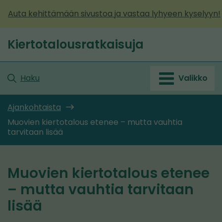
Siirry
Auta kehittämään sivustoa ja vastaa lyhyeen kyselyyn!
sisältöön
Kiertotalousratkaisuja
Etusivu
Haku
Valikko
Ajankohtaista
Muovien kiertotalous etenee – mutta vauhtia
tarvitaan lisää
Muovien kiertotalous etenee
– mutta vauhtia tarvitaan
lisää