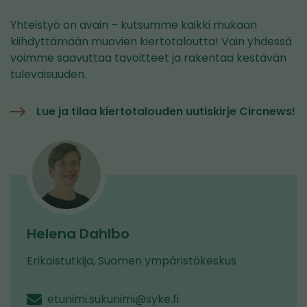
Yhteistyö on avain – kutsumme kaikki mukaan
kiihdyttämään muovien kiertotaloutta! Vain yhdessä
voimme saavuttaa tavoitteet ja rakentaa kestävän
tulevaisuuden.
Lue ja tilaa kiertotalouden uutiskirje Circnews!
Helena Dahlbo
Erikoistutkija, Suomen ympäristökeskus
etunimi.sukunimi@syke.fi