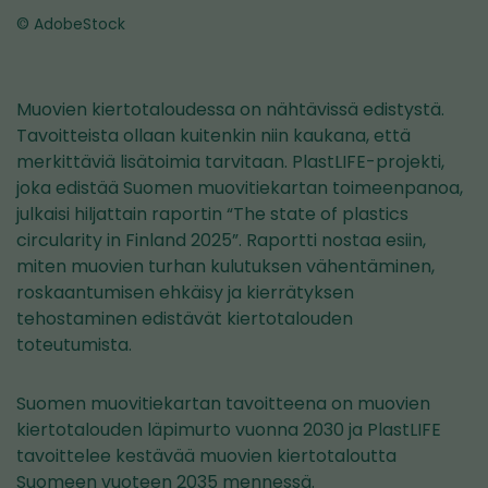
© AdobeStock
Muovien kiertotaloudessa on nähtävissä edistystä.
Tavoitteista ollaan kuitenkin niin kaukana, että
merkittäviä lisätoimia tarvitaan. PlastLIFE-projekti,
joka edistää Suomen muovitiekartan toimeenpanoa,
julkaisi hiljattain raportin “The state of plastics
circularity in Finland 2025”. Raportti nostaa esiin,
miten muovien turhan kulutuksen vähentäminen,
roskaantumisen ehkäisy ja kierrätyksen
tehostaminen edistävät kiertotalouden
toteutumista.
Suomen muovitiekartan tavoitteena on muovien
kiertotalouden läpimurto vuonna 2030 ja PlastLIFE
tavoittelee kestävää muovien kiertotaloutta
Suomeen vuoteen 2035 mennessä.