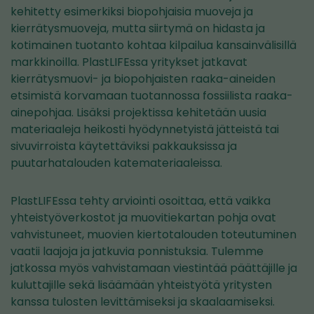
kehitetty esimerkiksi biopohjaisia muoveja ja
kierrätysmuoveja, mutta siirtymä on hidasta ja
kotimainen tuotanto kohtaa kilpailua kansainvälisillä
markkinoilla. PlastLIFEssa yritykset jatkavat
kierrätysmuovi- ja biopohjaisten raaka-aineiden
etsimistä korvamaan tuotannossa fossiilista raaka-
ainepohjaa. Lisäksi projektissa kehitetään uusia
materiaaleja heikosti hyödynnetyistä jätteistä tai
sivuvirroista käytettäviksi pakkauksissa ja
puutarhatalouden katemateriaaleissa.
PlastLIFEssa tehty arviointi osoittaa, että vaikka
yhteistyöverkostot ja muovitiekartan pohja ovat
vahvistuneet, muovien kiertotalouden toteutuminen
vaatii laajoja ja jatkuvia ponnistuksia. Tulemme
jatkossa myös vahvistamaan viestintää päättäjille ja
kuluttajille sekä lisäämään yhteistyötä yritysten
kanssa tulosten levittämiseksi ja skaalaamiseksi.