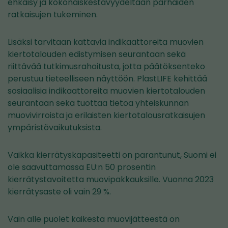
ehkäisy ja kokonaiskestävyydeltään parhaiden
ratkaisujen tukeminen.
Lisäksi tarvitaan kattavia indikaattoreita muovien
kiertotalouden edistymisen seurantaan sekä
riittävää tutkimusrahoitusta, jotta päätöksenteko
perustuu tieteelliseen näyttöön. PlastLIFE kehittää
sosiaalisia indikaattoreita muovien kiertotalouden
seurantaan sekä tuottaa tietoa yhteiskunnan
muovivirroista ja erilaisten kiertotalousratkaisujen
ympäristövaikutuksista.
Vaikka kierrätyskapasiteetti on parantunut, Suomi ei
ole saavuttamassa EU:n 50 prosentin
kierrätystavoitetta muovipakkauksille. Vuonna 2023
kierrätysaste oli vain 29 %.
Vain alle puolet kaikesta muovijätteestä on