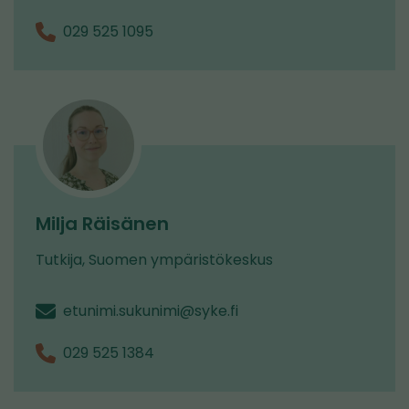
029 525 1095
Milja Räisänen
Tutkija, Suomen ympäristökeskus
etunimi.sukunimi@syke.fi
029 525 1384