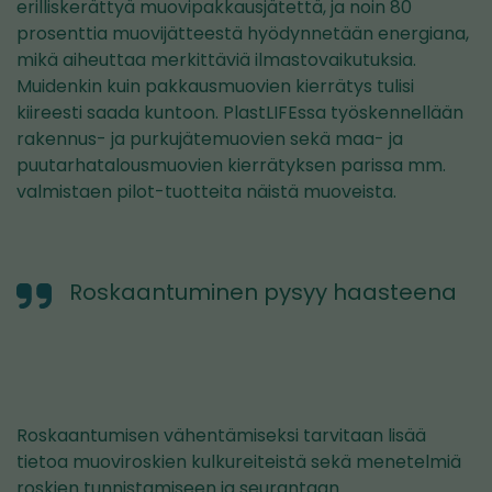
erilliskerättyä muovipakkausjätettä, ja noin 80
prosenttia muovijätteestä hyödynnetään energiana,
mikä aiheuttaa merkittäviä ilmastovaikutuksia.
Muidenkin kuin pakkausmuovien kierrätys tulisi
kiireesti saada kuntoon. PlastLIFEssa työskennellään
rakennus- ja purkujätemuovien sekä maa- ja
puutarhatalousmuovien kierrätyksen parissa mm.
valmistaen pilot-tuotteita näistä muoveista.
Roskaantuminen pysyy haasteena
Roskaantumisen vähentämiseksi tarvitaan lisää
tietoa muoviroskien kulkureiteistä sekä menetelmiä
roskien tunnistamiseen ja seurantaan.