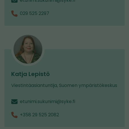
etunimi.sukunimi@syke.fi
029 525 2297
Katja Lepistö
Viestintäasiantuntija, Suomen ympäristökeskus
etunimi.sukunimi@syke.fi
+358 29 525 2082