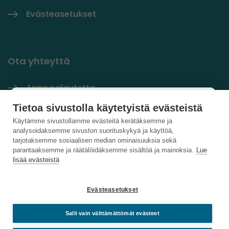
Evästeasetukset
Ota yhteyttä
Anna palautetta
Käyttäjäkysely
Tietoa sivustolla käytetyistä evästeistä
Yhteystiedot
×
Käytämme sivustollamme evästeitä kerätäksemme ja
analysoidaksemme sivuston suorituskykyä ja käyttöä,
PlastLIFE LinkedInissä
Auta kehittämään sivustoa ja vastaa lyhyeen
tarjotaksemme sosiaalisen median ominaisuuksia sekä
parantaaksemme ja räätälöidäksemme sisältöä ja mainoksia.
Lue
kyselyyn.
lisää evästeistä
Vastaa kyselyyn
Evästeasetukset
Salli vain välttämättömät evästeet
Sulje