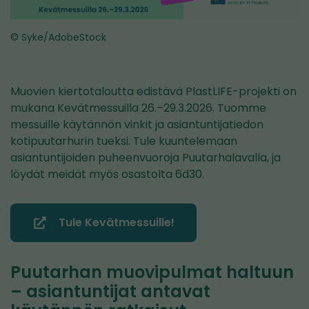
© Syke/AdobeStock
Muovien kiertotaloutta edistävä PlastLIFE-projekti on
mukana Kevätmessuilla 26.–29.3.2026. Tuomme
messuille käytännön vinkit ja asiantuntijatiedon
kotipuutarhurin tueksi. Tule kuuntelemaan
asiantuntijoiden puheenvuoroja Puutarhalavalla, ja
löydät meidät myös osastolta 6d30.
Tule Kevätmessuille!
(avautuu
uuteen
ikkunaan,
Puutarhan muovipulmat haltuun
siirryt
– asiantuntijat antavat
toiseen