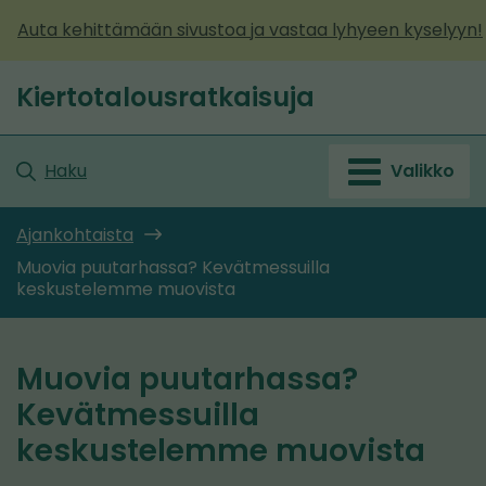
Siirry
Auta kehittämään sivustoa ja vastaa lyhyeen kyselyyn!
sisältöön
Kiertotalousratkaisuja
Etusivu
Haku
Valikko
Ajankohtaista
Muovia puutarhassa? Kevätmessuilla
keskustelemme muovista
Muovia puutarhassa?
Kevätmessuilla
keskustelemme muovista