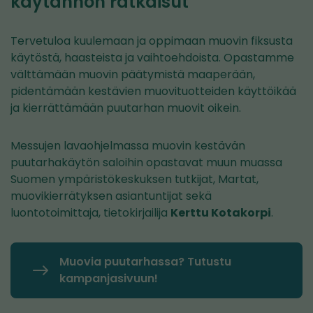
käytännön ratkaisut
palveluun)
Tervetuloa kuulemaan ja oppimaan muovin fiksusta
käytöstä, haasteista ja vaihtoehdoista. Opastamme
välttämään muovin päätymistä maaperään,
pidentämään kestävien muovituotteiden käyttöikää
ja kierrättämään puutarhan muovit oikein.
Messujen lavaohjelmassa muovin kestävän
puutarhakäytön saloihin opastavat muun muassa
Suomen ympäristökeskuksen tutkijat, Martat,
muovikierrätyksen asiantuntijat sekä
luontotoimittaja, tietokirjailija
Kerttu Kotakorpi
.
Muovia puutarhassa? Tutustu
kampanjasivuun!