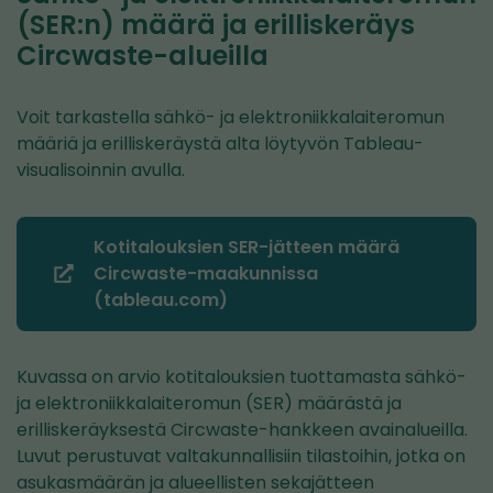
(SER:n) määrä ja erilliskeräys
Circwaste-alueilla
Voit tarkastella sähkö- ja elektroniikkalaiteromun
määriä ja erilliskeräystä alta löytyvön Tableau-
visualisoinnin avulla.
Kotitalouksien SER-jätteen määrä
Circwaste-maakunnissa
(siirryt
(tableau.com)
toiseen
palveluun)
Kuvassa on arvio kotitalouksien tuottamasta sähkö-
ja elektroniikkalaiteromun (SER) määrästä ja
erilliskeräyksestä Circwaste-hankkeen avainalueilla.
Luvut perustuvat valtakunnallisiin tilastoihin, jotka on
asukasmäärän ja alueellisten sekajätteen