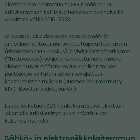
elektroniikkalaiteromun eli SER:n määrien ja
erilliskeräyksen kehitystä hankkeen avainalueilla
vuosittain välillä 2016–2023.
Circwaste-alueiden SER:n kokonaismäärät
arvioidaan valtakunnallisen tuottajavastuutilaston
(Pirkanmaan ELY-keskus) ja yhdyskuntajätetilaston
(Tilastokeskus) pohjalta suhteuttamalla määriä
alueen asukasmäärän sekä alueellisen tai sen
puuttuessa valtakunnallisen sekajätteen
koostumuksen mukaan (Suomen kiertovoima ry
KIVO, Koostumustietopankki).
Lisäksi lasketaan SER:n erilliskeräysaste alueittain
jakamalla erilliskerätyn SER:n määrä SER:n
kokonaismäärällä.
Sähkö- ja elektroniikkalaiteromun