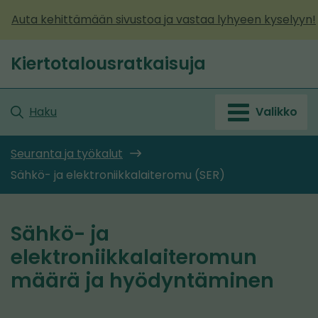
Siirry
Auta kehittämään sivustoa ja vastaa lyhyeen kyselyyn!
sisältöön
Kiertotalousratkaisuja
Etusivu
Haku
Valikko
Seuranta ja työkalut
Sähkö- ja elektroniikkalaiteromu (SER)
Sähkö- ja
elektroniikkalaiteromun
määrä ja hyödyntäminen