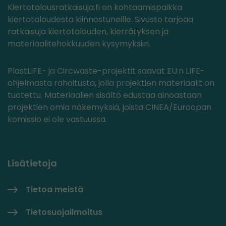
Kiertotalousratkaisuja.fi on kohtaamispaikka
kiertotaloudesta kiinnostuneille. Sivusto tarjoaa
ratkaisuja kiertotalouden, kierrätyksen ja
materiaalitehokkuuden kysymyksiin.
PlastLIFE- ja Circwaste-projektit saavat EU:n LIFE-
ohjelmasta rahoitusta, jolla projektien materiaalit on
tuotettu. Materiaalien sisältö edustaa ainoastaan
projektien omia näkemyksiä, joista CINEA/Euroopan
komissio ei ole vastuussa.
Lisätietoja
Tietoa meistä
Tietosuojailmoitus