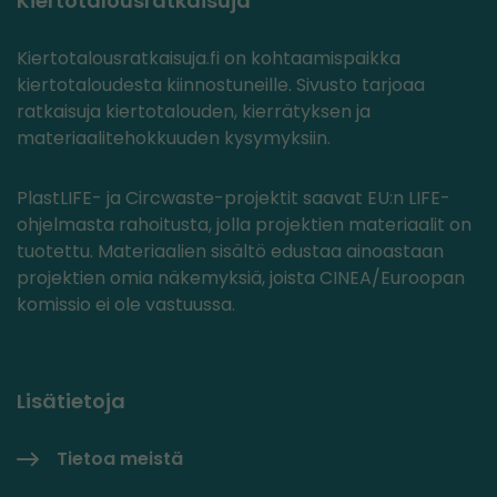
Kiertotalousratkaisuja
Kiertotalousratkaisuja.fi on kohtaamispaikka
kiertotaloudesta kiinnostuneille. Sivusto tarjoaa
ratkaisuja kiertotalouden, kierrätyksen ja
materiaalitehokkuuden kysymyksiin.
PlastLIFE- ja Circwaste-projektit saavat EU:n LIFE-
ohjelmasta rahoitusta, jolla projektien materiaalit on
tuotettu. Materiaalien sisältö edustaa ainoastaan
projektien omia näkemyksiä, joista CINEA/Euroopan
komissio ei ole vastuussa.
Lisätietoja
Tietoa meistä