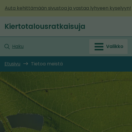
Siirry
Auta kehittämään sivustoa ja vastaa lyhyeen kyselyyn!
sisältöön
Kiertotalousratkaisuja
Etusivu
Haku
Valikko
Etusivu
Tietoa meistä