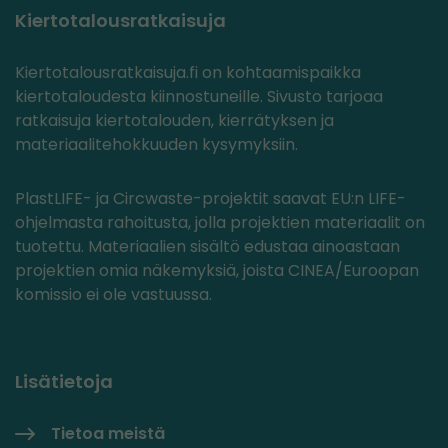
Kiertotalousratkaisuja
Kiertotalousratkaisuja.fi on kohtaamispaikka
kiertotaloudesta kiinnostuneille. Sivusto tarjoaa
ratkaisuja kiertotalouden, kierrätyksen ja
materiaalitehokkuuden kysymyksiin.
PlastLIFE- ja Circwaste-projektit saavat EU:n LIFE-
ohjelmasta rahoitusta, jolla projektien materiaalit on
tuotettu. Materiaalien sisältö edustaa ainoastaan
projektien omia näkemyksiä, joista CINEA/Euroopan
komissio ei ole vastuussa.
Lisätietoja
Tietoa meistä