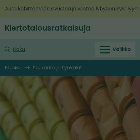
Siirry
Auta kehittämään sivustoa ja vastaa lyhyeen kyselyyn!
sisältöön
Kiertotalousratkaisuja
Etusivu
Haku
Valikko
Etusivu
Seuranta ja työkalut