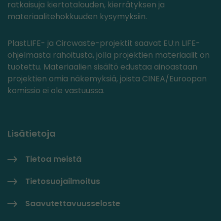
ratkaisuja kiertotalouden, kierrätyksen ja
materiaalitehokkuuden kysymyksiin.
PlastLIFE- ja Circwaste-projektit saavat EU:n LIFE-
ohjelmasta rahoitusta, jolla projektien materiaalit on
tuotettu. Materiaalien sisältö edustaa ainoastaan
projektien omia näkemyksiä, joista CINEA/Euroopan
komissio ei ole vastuussa.
Lisätietoja
Tietoa meistä
Tietosuojailmoitus
Saavutettavuusseloste