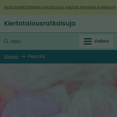
Siirry
Auta kehittämään sivustoa ja vastaa lyhyeen kyselyyn!
sisältöön
Kiertotalousratkaisuja
Etusivu
Haku
Valikko
Etusivu
PlastLIFE