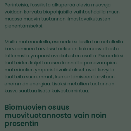
Perinteisiä, fossiilista alkuperää olevia muoveja
voidaan korvata biopohjaisilla vaihtoehdoilla muun
muassa muovin tuotannon ilmastovaikutusten
pienentämiseksi.
Muilla materiaaleilla, esimerkiksi lasilla tai metalleilla
korvaaminen tarvitsisi tuekseen kokonaisvaltaista
tutkimusta ympäristövaikutusten osalta. Esimerkiksi
tuotteiden kuljettamisen kannalta painavampien
materiaalien ympäristövaikutukset ovat kevyitä
tuotteita suuremmat, kun siirtämiseen tarvitaan
enemmän energiaa. Lisäksi metallien tuotannon
kasvu saattaa lisätä kaivostoimintaa.
Biomuovien osuus
muovituotannosta vain noin
prosentin