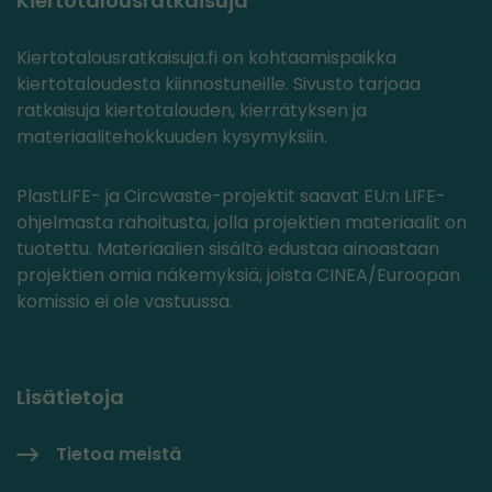
Kiertotalousratkaisuja
Kiertotalousratkaisuja.fi on kohtaamispaikka
kiertotaloudesta kiinnostuneille. Sivusto tarjoaa
ratkaisuja kiertotalouden, kierrätyksen ja
materiaalitehokkuuden kysymyksiin.
PlastLIFE- ja Circwaste-projektit saavat EU:n LIFE-
ohjelmasta rahoitusta, jolla projektien materiaalit on
tuotettu. Materiaalien sisältö edustaa ainoastaan
projektien omia näkemyksiä, joista CINEA/Euroopan
komissio ei ole vastuussa.
Lisätietoja
Tietoa meistä