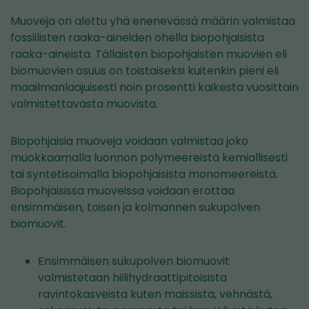
Muoveja on alettu yhä enenevässä määrin valmistaa
fossiilisten raaka-aineiden ohella biopohjaisista
raaka-aineista. Tällaisten biopohjaisten muovien eli
biomuovien osuus on toistaiseksi kuitenkin pieni eli
maailmanlaajuisesti noin prosentti kaikesta vuosittain
valmistettavasta muovista.
Biopohjaisia muoveja voidaan valmistaa joko
muokkaamalla luonnon polymeereistä kemiallisesti
tai syntetisoimalla biopohjaisista monomeereistä.
Biopohjaisissa muoveissa voidaan erottaa
ensimmäisen, toisen ja kolmannen sukupolven
biomuovit.
Ensimmäisen sukupolven biomuovit
valmistetaan hiilihydraattipitoisista
ravintokasveista kuten maissista, vehnästä,