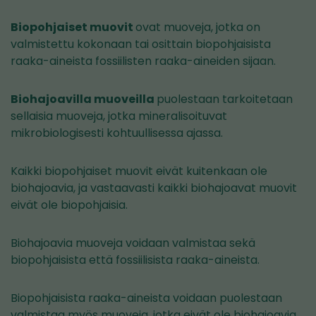
Biopohjaiset muovit
ovat muoveja, jotka on
valmistettu kokonaan tai osittain biopohjaisista
raaka-aineista fossiilisten raaka-aineiden sijaan.
Biohajoavilla muoveilla
puolestaan tarkoitetaan
sellaisia muoveja, jotka mineralisoituvat
mikrobiologisesti kohtuullisessa ajassa.
Kaikki biopohjaiset muovit eivät kuitenkaan ole
biohajoavia, ja vastaavasti kaikki biohajoavat muovit
eivät ole biopohjaisia.
Biohajoavia muoveja voidaan valmistaa sekä
biopohjaisista että fossiilisista raaka-aineista.
Biopohjaisista raaka-aineista voidaan puolestaan
valmistaa myös muoveja, jotka eivät ole biohajoavia,