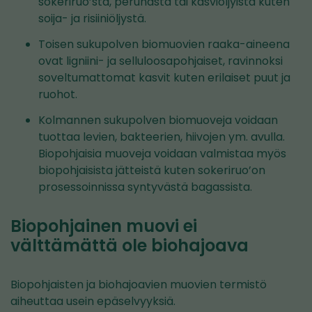
sokeriruo’sta, perunasta tai kasviöljyistä kuten
soija- ja risiiniöljystä.
Toisen sukupolven biomuovien raaka-aineena
ovat ligniini- ja selluloosapohjaiset, ravinnoksi
soveltumattomat kasvit kuten erilaiset puut ja
ruohot.
Kolmannen sukupolven biomuoveja voidaan
tuottaa levien, bakteerien, hiivojen ym. avulla.
Biopohjaisia muoveja voidaan valmistaa myös
biopohjaisista jätteistä kuten sokeriruo’on
prosessoinnissa syntyvästä bagassista.
Biopohjainen muovi ei
välttämättä ole biohajoava
Biopohjaisten ja biohajoavien muovien termistö
aiheuttaa usein epäselvyyksiä.