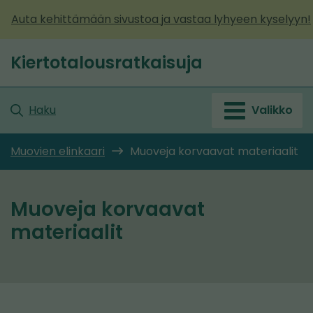
Siirry
Auta kehittämään sivustoa ja vastaa lyhyeen kyselyyn!
sisältöön
Kiertotalousratkaisuja
Etusivu
Haku
Valikko
Muovien elinkaari
Muoveja korvaavat materiaalit
Muoveja korvaavat
materiaalit