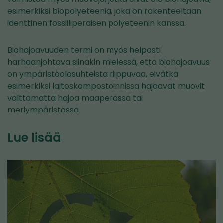
esimerkiksi biopolyeteeniä, joka on rakenteeltaan
identtinen fossiiliperäisen polyeteenin kanssa.
Biohajoavuuden termi on myös helposti
harhaanjohtava siinäkin mielessä, että biohajoavuus
on ympäristöolosuhteista riippuvaa, eivätkä
esimerkiksi laitoskompostoinnissa hajoavat muovit
välttämättä hajoa maaperässä tai
meriympäristössä.
Lue lisää