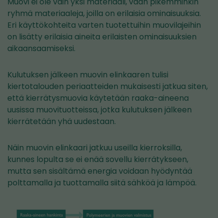
Muovi ei ole vain yksi materiaali, vaan pikemminkin
ryhmä materiaaleja, joilla on erilaisia ominaisuuksia.
Eri käyttökohteita varten tuotettuihin muovilajeihin
on lisätty erilaisia aineita erilaisten ominaisuuksien
aikaansaamiseksi.
Kulutuksen jälkeen muovin elinkaaren tulisi
kiertotalouden periaatteiden mukaisesti jatkua siten,
että kierrätysmuovia käytetään raaka-aineena
uusissa muovituotteissa, jotka kulutuksen jälkeen
kierrätetään yhä uudestaan.
Näin muovin elinkaari jatkuu useilla kierroksilla,
kunnes lopulta se ei enää sovellu kierrätykseen,
mutta sen sisältämä energia voidaan hyödyntää
polttamalla ja tuottamalla siitä sähköä ja lämpöä.