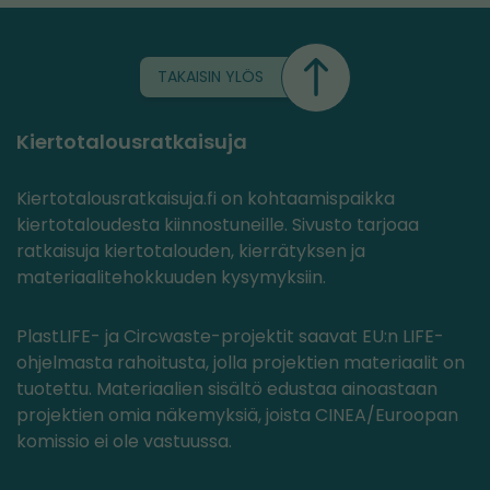
TAKAISIN YLÖS
Kiertotalousratkaisuja
Kiertotalousratkaisuja.fi on kohtaamispaikka
kiertotaloudesta kiinnostuneille. Sivusto tarjoaa
ratkaisuja kiertotalouden, kierrätyksen ja
materiaalitehokkuuden kysymyksiin.
PlastLIFE- ja Circwaste-projektit saavat EU:n LIFE-
ohjelmasta rahoitusta, jolla projektien materiaalit on
tuotettu. Materiaalien sisältö edustaa ainoastaan
projektien omia näkemyksiä, joista CINEA/Euroopan
komissio ei ole vastuussa.