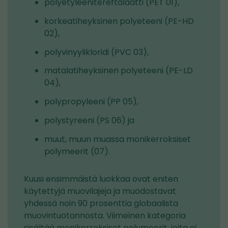
polyetyleenitereftalaatti (PET 01),
korkeatiheyksinen polyeteeni (PE-HD
02),
polyvinyylikloridi (PVC 03),
matalatiheyksinen polyeteeni (PE-LD
04),
polypropyleeni (PP 05),
polystyreeni (PS 06) ja
muut, muun muassa monikerroksiset
polymeerit (07).
Kuusi ensimmäistä luokkaa ovat eniten
käytettyjä muovilajeja ja muodostavat
yhdessä noin 90 prosenttia globaalista
muovintuotannosta. Viimeinen kategoria
sisältää monikerroksiset polymeerit, joita ei