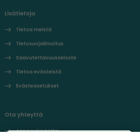
Lisätietoja
Tietoa meistä
Tietosuojailmoitus
Saavutettavuusseloste
Tietoa evästeistä
Evästeasetukset
Ota yhteyttä
Anna palautetta