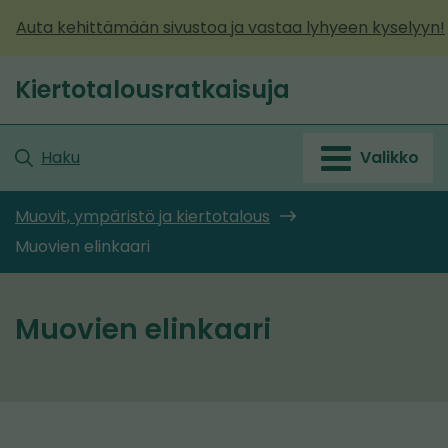
Siirry
Auta kehittämään sivustoa ja vastaa lyhyeen kyselyyn!
sisältöön
Kiertotalousratkaisuja
Etusivu
Haku
Valikko
Muovit, ympäristö ja kiertotalous
Muovien elinkaari
Muovien elinkaari