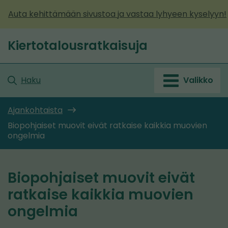
Siirry
Auta kehittämään sivustoa ja vastaa lyhyeen kyselyyn!
sisältöön
Kiertotalousratkaisuja
Etusivu
Haku
Valikko
Ajankohtaista
Biopohjaiset muovit eivät ratkaise kaikkia muovien
ongelmia
Biopohjaiset muovit eivät
ratkaise kaikkia muovien
ongelmia