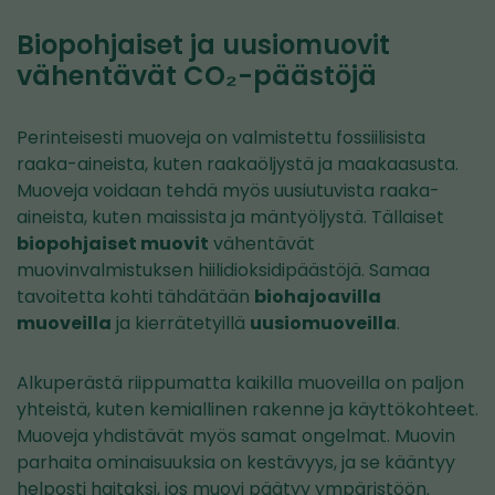
Biopohjaiset ja uusiomuovit
vähentävät CO₂-päästöjä
Perinteisesti muoveja on valmistettu fossiilisista
raaka-aineista, kuten raakaöljystä ja maakaasusta.
Muoveja voidaan tehdä myös uusiutuvista raaka-
aineista, kuten maissista ja mäntyöljystä. Tällaiset
biopohjaiset muovit
vähentävät
muovinvalmistuksen hiilidioksidipäästöjä. Samaa
tavoitetta kohti tähdätään
biohajoavilla
muoveilla
ja kierrätetyillä
uusiomuoveilla
.
Alkuperästä riippumatta kaikilla muoveilla on paljon
yhteistä, kuten kemiallinen rakenne ja käyttökohteet.
Muoveja yhdistävät myös samat ongelmat. Muovin
parhaita ominaisuuksia on kestävyys, ja se kääntyy
helposti haitaksi, jos muovi päätyy ympäristöön.