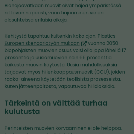
Biohajoavatkaan muovit eivät hajoa ympäristössä
riittävän nopeasti, vaan hajoaminen vie eri
olosuhteissa erilaisia aikoja.
Kehitystä tapahtuu kuitenkin koko ajan.
Plastics
(siirryt
Europen skenaariotyön mukaan
vuonna 2050
toiseen
biopohjaisten muovien osuus voisi olla jopa lähellä 17
palveluun)
prosenttia ja uusiomuovien noin 65 prosenttia
kaikesta muovin käytöstä. Uusia mahdollisuuksia
tarjoavat myös hiilenkaappausmuovit (CCU), joiden
raaka-aineena käytetään teollisista prosesseista,
kuten jätteenpoltosta, vapautuvaa hiilidioksidia.
Tärkeintä on välttää turhaa
kulutusta
Perinteisten muovien korvaaminen ei ole helppoa,