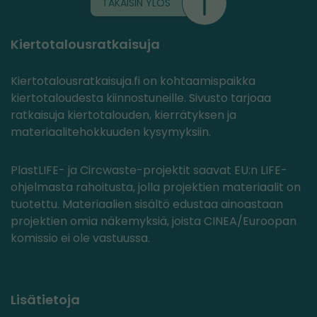
TAKAISIN YLÖS
Kiertotalousratkaisuja
Kiertotalousratkaisuja.fi on kohtaamispaikka
kiertotaloudesta kiinnostuneille. Sivusto tarjoaa
ratkaisuja kiertotalouden, kierrätyksen ja
materiaalitehokkuuden kysymyksiin.
PlastLIFE- ja Circwaste-projektit saavat EU:n LIFE-
ohjelmasta rahoitusta, jolla projektien materiaalit on
tuotettu. Materiaalien sisältö edustaa ainoastaan
projektien omia näkemyksiä, joista CINEA/Euroopan
komissio ei ole vastuussa.
Lisätietoja