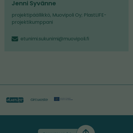
Jenni Syvänne
projektipäällikkö, Muovipoli Oy; PlastLIFE-
projektikumppani
etunimi.sukunimi@muovipoli.fi