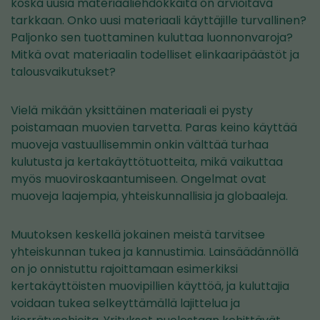
koska uusia materiaaliehdokkaita on arvioitava
tarkkaan. Onko uusi materiaali käyttäjille turvallinen?
Paljonko sen tuottaminen kuluttaa luonnonvaroja?
Mitkä ovat materiaalin todelliset elinkaaripäästöt ja
talousvaikutukset?
Vielä mikään yksittäinen materiaali ei pysty
poistamaan muovien tarvetta. Paras keino käyttää
muoveja vastuullisemmin onkin välttää turhaa
kulutusta ja kertakäyttötuotteita, mikä vaikuttaa
myös muoviroskaantumiseen. Ongelmat ovat
muoveja laajempia, yhteiskunnallisia ja globaaleja.
Muutoksen keskellä jokainen meistä tarvitsee
yhteiskunnan tukea ja kannustimia. Lainsäädännöllä
on jo onnistuttu rajoittamaan esimerkiksi
kertakäyttöisten muovipillien käyttöä, ja kuluttajia
voidaan tukea selkeyttämällä lajittelua ja