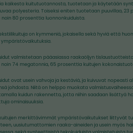
ia kaikesta kuitutuotannosta, tuotetaan ja käytetään synte
tuvaa polyesteria. Toiseksi eniten tuotetaan puuvillaa, 23 
 noin 80 prosenttia luonnonkuiduista.
tekstiilikuituja on kymmeniä, jokaisella sekä hyviä että hu
sia ympäristövaikutuksia.
idut valmistetaan pääasiassa raakaöljyn tislaustuotteista
ä noin 74 megatonnia, 65 prosenttia kuitujen kokonaistuo
idut ovat usein vahvoja ja kestäviä, ja kuivuvat nopeasti a
ä johdosta. Niitä on helppo muokata valmistusvaiheessa
tamalla kuidun rakennetta, jotta niihin saadaan lisättyä ha
ttuja ominaisuuksia.
kuitujen merkittävimmät ympäristövaikutukset liittyvät 
yteen, uusiutumattomien raaka-aineiden ja usein myös hait
essa, sekä synteettisistä tekokuiduista valmistetuista tuot