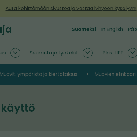
Auta kehittämään sivustoa ja vastaa lyhyeen kyselyyn!
uja
Suomeksi
In English
På 
mus
Seuranta ja työkalut
PlastLIFE
Kiertotaloustutkimus
Seuranta
P
alasivut
ja
a
työkalut
Muovit, ympäristö ja kiertotalous
Muovien elinkaari
alasivut
 käyttö