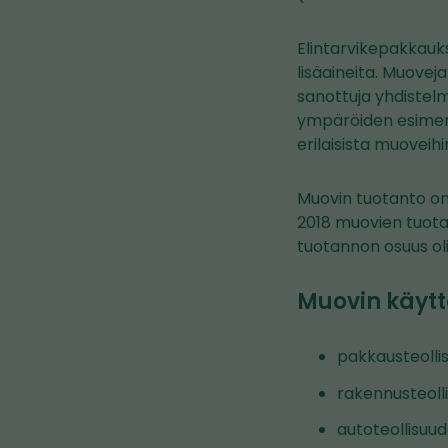
Elintarvikepakkauks
lisäaineita. Muovej
sanottuja yhdistel
ympäröiden esimerkik
erilaisista muoveihi
Muovin tuotanto on
2018 muovien tuotan
tuotannon osuus oli 
Muovin käytt
pakkausteolli
rakennusteolli
autoteollisuud