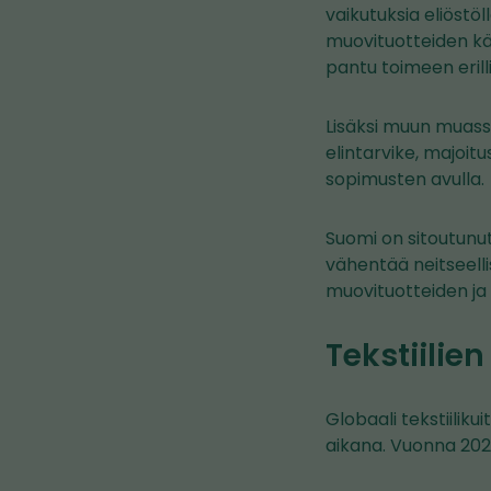
vaikutuksia eliöstö
muovituotteiden käyt
pantu toimeen erilli
Lisäksi muun muas
elintarvike, majoi
sopimusten avulla.
Suomi on sitoutunu
vähentää neitseelli
muovituotteiden j
Tekstiilie
Globaali tekstiilik
aikana. Vuonna 2020 