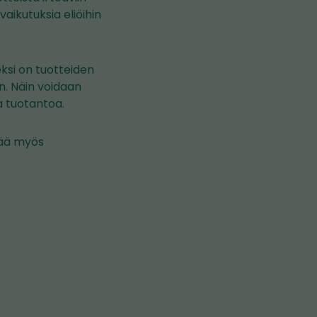
aikutuksia eliöihin
eksi on tuotteiden
n. Näin voidaan
a tuotantoa.
tää myös