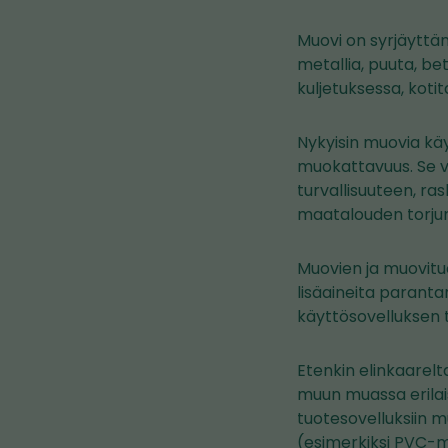
Muovi on syrjäyttän
metallia, puuta, be
kuljetuksessa, koti
Nykyisin muovia käy
muokattavuus. Se va
turvallisuuteen, ra
maatalouden torju
Muovien ja muovituo
lisäaineita paranta
käyttösovelluksen 
Etenkin elinkaarelt
muun muassa erilaisi
tuotesovelluksiin m
(esimerkiksi PVC-m