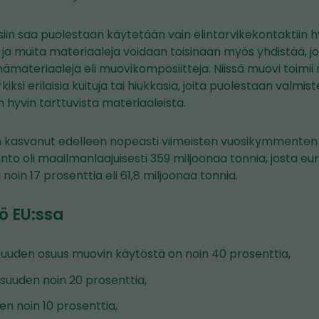
iin saa puolestaan käytetään vain elintarvikekontaktiin 
a ja muita materiaaleja voidaan toisinaan myös yhdistää, jo
mämateriaaleja eli muovikomposiitteja. Niissä muovi toimi
si erilaisia kuituja tai hiukkasia, joita puolestaan valmis
n hyvin tarttuvista materiaaleista.
 kasvanut edelleen nopeasti viimeisten vuosikymmenten
to oli maailmanlaajuisesti 359 miljoonaa tonnia, josta e
noin 17 prosenttia eli 61,8 miljoonaa tonnia.
ö EU:ssa
suuden osuus muovin käytöstä on noin 40 prosenttia,
suuden noin 20 prosenttia,
en noin 10 prosenttia,