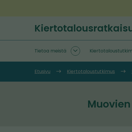
Siirry
sisältöön
Kiertotalousratkais
Etusivu
Tietoa meistä
Kiertotaloustutki
Tietoa
meistä
alasivut
Etusivu
Kiertotaloustutkimus
Muovien