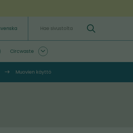
svenska
Hae
Hakusanat
Circwaste
lastLIFE
Circwaste
lasivut
alasivut
Muovien käyttö