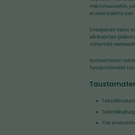
mikromuoveihin, jot
ei vielä kaikilta osi
Ensisijainen keino 
elinkaarten pident
vähentää neitseelli
Synteettisten teko
hyödyntämällä tuota
Taustamateria
Tekstiilimateri
Tekstiilikuituo
The environme