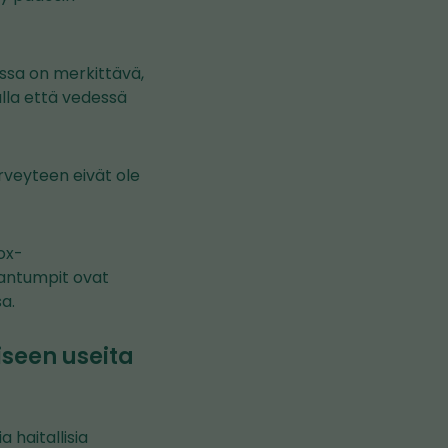
ssa on merkittävä,
alla että vedessä
veyteen eivät ole
ox-
kantumpit ovat
a.
seen useita
haitallisia