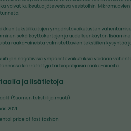
ka voivat kulkeutua jätevesissä vesistöihin. Mikromuovien v
n tunneta.
kaikkien tekstiilikuitujen ympäristövaikutusten vähentämis
äminen sekä käyttökertojen ja uudelleenkäytön lisäämine
sistä raaka-aineista valmistettavien tekstiilien kysyntää j
kuitujen negatiivisia ympäristövaikutuksia voidaan vähen
nnossa kierrätettyjä tai biopohjaisia raaka-aineita.
alia ja lisätietoja
aalit (Suomen tekstiili ja muoti)
pas 2021
ntal price of fast fashion