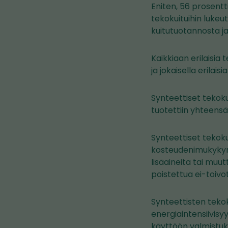
Eniten, 56 prosentt
tekokuituihin lukeu
kuitutuotannosta ja
Kaikkiaan erilaisia 
ja jokaisella erilai
Synteettiset tekoku
tuotettiin yhteens
Synteettiset tekoku
kosteudenimukykyns
lisäaineita tai muut
poistettua ei-toivo
Synteettisten teko
energiaintensiivisy
käyttöön valmistuks