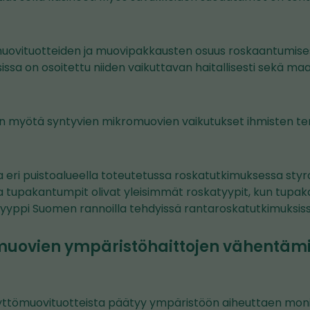
uovituotteiden ja muovipakkausten osuus roskaantumise
sissa on osoitettu niiden vaikuttavan haitallisesti sekä ma
 myötä syntyvien mikromuovien vaikutukset ihmisten ter
a eri puistoalueella toteutetussa roskatutkimuksessa styr
 tupakantumpit olivat yleisimmät roskatyypit, kun tupa
atyyppi Suomen rannoilla tehdyissä rantaroskatutkimuksiss
muovien ympäristöhaittojen vähentämi
ttömuovituotteista päätyy ympäristöön aiheuttaen monia 