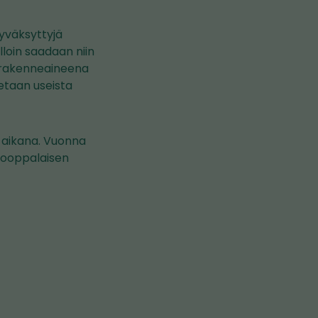
hyväksyttyjä
lloin saadaan niin
i rakenneaineena
tetaan useista
 aikana. Vuonna
urooppalaisen