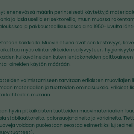
yt enenevässä määrin perinteisesti käytettyjä materiaale
tonia ja lasia useilla eri sektoreilla, muun muassa rakentam
talouksissa ja pakkausteollisuudessa aina 1950-luvulta lähti
tetään kaikkialla. Muovin etuina ovat sen kestävyys, keve
ikuttaa myös elintarvikkeiden säilyvyyteen, hygienisyyte
skaiden kulkuvälineiden kuten lentokoneiden polttoaineen
nta-aineiden käytön määrään.
tteiden valmistamiseen tarvitaan erilaisten muovilajien l
maan materiaalien ja tuotteiden ominaisuuksia. Erilaiset li
tai kohteiden mukaan.
aan hyvin pitkäikäisten tuotteiden muovimateriaalien lis
a stabilaattoreita, palonsuoja-aineita ja väriaineita. Tiett
uoveja voidaan puolestaan seostaa esimerkiksi lujiteaineill
uovituotteet).