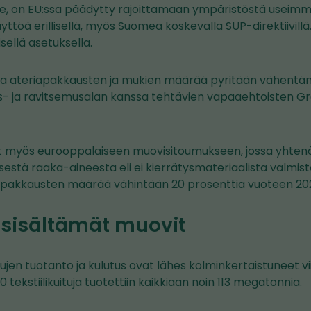
lle, on EU:ssa päädytty rajoittamaan ympäristöstä useimm
töä erillisellä, myös Suomea koskevalla SUP-direktiivillä. M
sellä asetuksella.
sa ateriapakkausten ja mukien määrää pyritään vähent
tus- ja ravitsemusalan kanssa tehtävien vapaaehtoisten G
t myös eurooppalaiseen muovisitoumukseen, jossa yhten
sestä raaka-aineesta eli ei kierrätysmateriaalista valmist
a pakkausten määrää vähintään 20 prosenttia vuoteen 2
n sisältämät muovit
uitujen tuotanto ja kulutus ovat lähes kolminkertaistuneet 
tekstiilikuituja tuotettiin kaikkiaan noin 113 megatonnia.