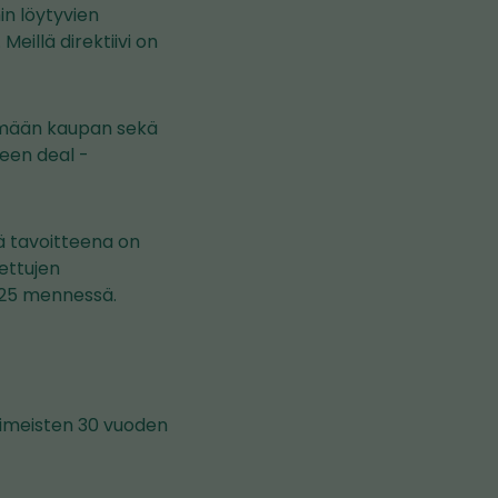
in löytyvien
eillä direktiivi on
ämään kaupan sekä
reen deal -
ä tavoitteena on
ettujen
025 mennessä.
viimeisten 30 vuoden