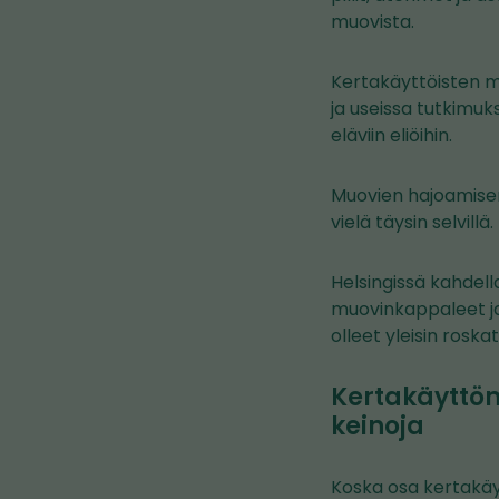
muovista.
Kertakäyttöisten m
ja useissa tutkimuk
eläviin eliöihin.
Muovien hajoamisen
vielä täysin selvillä.
Helsingissä kahdell
muovinkappaleet ja
olleet yleisin rosk
Kertakäyttö
keinoja
Koska osa kertakäy