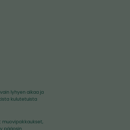
ain lyhyen aikaa ja
ista kulutetuista
set muovipakkaukset,
ty pääosin