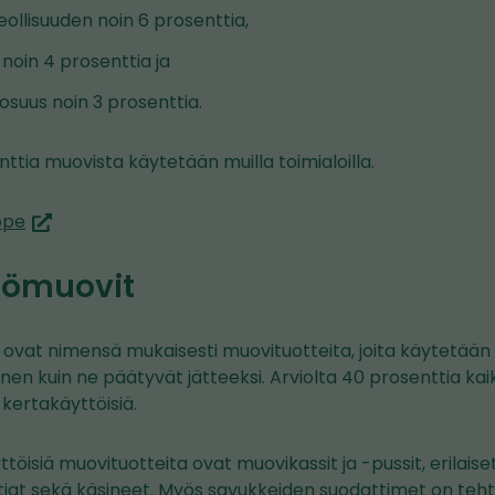
eollisuuden noin 6 prosenttia,
 noin 4 prosenttia ja
suus noin 3 prosenttia.
nttia muovista käytetään muilla toimialoilla.
(siirryt
ope
toiseen
palveluun)
tömuovit
ovat nimensä mukaisesti muovituotteita, joita käytetään v
nen kuin ne päätyvät jätteeksi. Arviolta 40 prosenttia kaik
kertakäyttöisiä.
ttöisiä muovituotteita ovat muovikassit ja -pussit, erilai
 astiat sekä käsineet. Myös savukkeiden suodattimet on teh