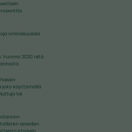
ettisiin
prosenttia
onoja ominaisuuksia
. Vuonna 2020 niitä
tannosta.
lhaisen
 joko käyttämällä
luttuja tai
tuotannon
allisten aineiden
teista irtoaviin