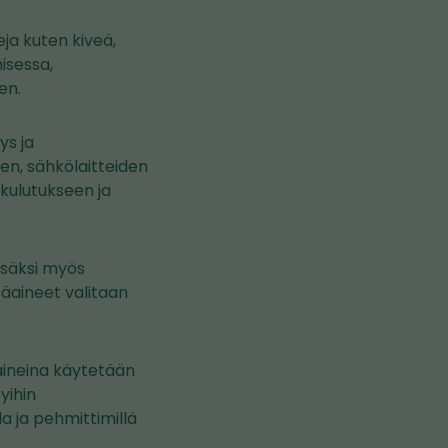
ja kuten kiveä,
isessa,
en.
ys ja
en, sähkölaitteiden
 kulutukseen ja
isäksi myös
säaineet valitaan
äaineina käytetään
yihin
a ja pehmittimillä