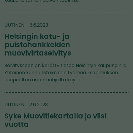
kaukana tämän päivän todellisu…
UUTINEN
5.6.2023
Helsingin katu- ja
puistohankkeiden
muovivirtaselvitys
Selvitykseen on kerätty tietoa Helsingin kaupungin ja
Yhteinen kunnallistekninen työmaa -sopimuksen
osapuolten asiantuntijoilta käytö…
UUTINEN
2.6.2023
Syke Muovitiekartalla jo viisi
vuotta