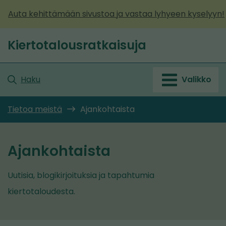
Siirry
Auta kehittämään sivustoa ja vastaa lyhyeen kyselyyn!
sisältöön
Kiertotalousratkaisuja
Etusivu
Haku
Valikko
Tietoa meistä
Ajankohtaista
Ajankohtaista
Uutisia, blogikirjoituksia ja tapahtumia
kiertotaloudesta.