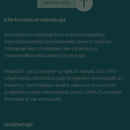
TAKAISIN YLÖS
Kiertotalousratkaisuja
Kiertotalousratkaisuja.fi on kohtaamispaikka
kiertotaloudesta kiinnostuneille. Sivusto tarjoaa
ratkaisuja kiertotalouden, kierrätyksen ja
materiaalitehokkuuden kysymyksiin.
PlastLIFE- ja Circwaste-projektit saavat EU:n LIFE-
ohjelmasta rahoitusta, jolla projektien materiaalit on
tuotettu. Materiaalien sisältö edustaa ainoastaan
projektien omia näkemyksiä, joista CINEA/Euroopan
komissio ei ole vastuussa.
Lisätietoja