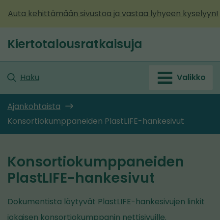
Siirry
Auta kehittämään sivustoa ja vastaa lyhyeen kyselyyn!
sisältöön
Kiertotalousratkaisuja
Etusivu
Haku
Valikko
Ajankohtaista
Konsortiokumppaneiden PlastLIFE-hankesivut
Konsortiokumppaneiden
PlastLIFE-hankesivut
Dokumentista löytyvät PlastLIFE-hankesivujen linkit
jokaisen konsortiokumppanin nettisivuille.