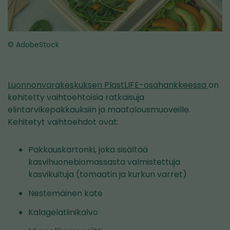
© AdobeStock
Luonnonvarakeskuksen PlastLIFE-osahankkeessa
on
kehitetty vaihtoehtoisia ratkaisuja
elintarvikepakkauksiin ja maatalousmuoveille.
Kehitetyt vaihtoehdot ovat:
Pakkauskartonki, joka sisältää
kasvihuonebiomassasta valmistettuja
kasvikuituja (tomaatin ja kurkun varret)
Nestemäinen kate
Kalagelatiinikalvo