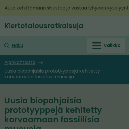
Siirry
Auta kehittämään sivustoa ja vastaa lyhyeen kyselyyn!
sisältöön
Kiertotalousratkaisuja
Etusivu
Haku
Valikko
Ajankohtaista
Uusia biopohjaisia prototyyppejä kehitetty
korvaamaan fossiilisia muoveja
Uusia biopohjaisia
prototyyppejä kehitetty
korvaamaan fossiilisia