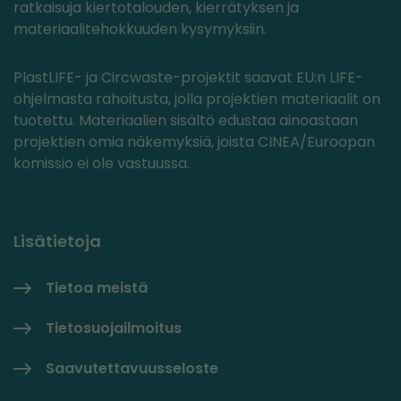
ratkaisuja kiertotalouden, kierrätyksen ja
materiaalitehokkuuden kysymyksiin.
PlastLIFE- ja Circwaste-projektit saavat EU:n LIFE-
ohjelmasta rahoitusta, jolla projektien materiaalit on
tuotettu. Materiaalien sisältö edustaa ainoastaan
projektien omia näkemyksiä, joista CINEA/Euroopan
komissio ei ole vastuussa.
Lisätietoja
Tietoa meistä
Tietosuojailmoitus
Saavutettavuusseloste