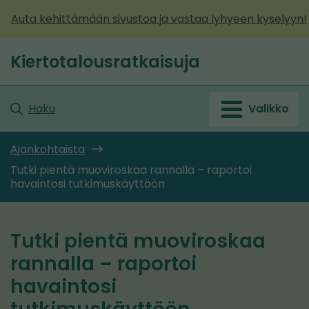
Siirry
Auta kehittämään sivustoa ja vastaa lyhyeen kyselyyn!
sisältöön
Kiertotalousratkaisuja
Etusivu
Haku
Valikko
Ajankohtaista
Tutki pientä muoviroskaa rannalla – raportoi
havaintosi tutkimuskäyttöön
Tutki pientä muoviroskaa
rannalla – raportoi
havaintosi