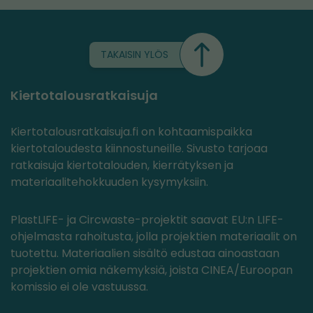
TAKAISIN YLÖS
Kiertotalousratkaisuja
Kiertotalousratkaisuja.fi on kohtaamispaikka
kiertotaloudesta kiinnostuneille. Sivusto tarjoaa
ratkaisuja kiertotalouden, kierrätyksen ja
materiaalitehokkuuden kysymyksiin.
PlastLIFE- ja Circwaste-projektit saavat EU:n LIFE-
ohjelmasta rahoitusta, jolla projektien materiaalit on
tuotettu. Materiaalien sisältö edustaa ainoastaan
projektien omia näkemyksiä, joista CINEA/Euroopan
komissio ei ole vastuussa.