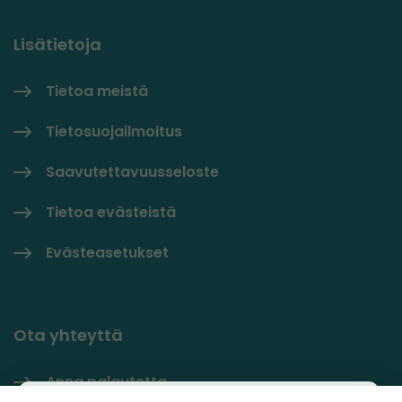
Lisätietoja
Tietoa meistä
Tietosuojailmoitus
Saavutettavuusseloste
Tietoa evästeistä
Evästeasetukset
Ota yhteyttä
Anna palautetta