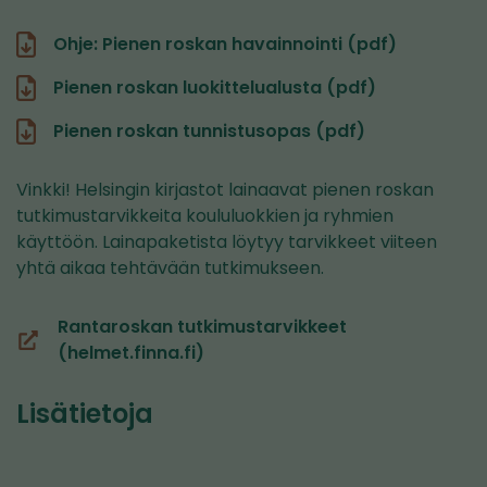
Ohje: Pienen roskan havainnointi (pdf)
Pienen roskan luokittelualusta (pdf)
Pienen roskan tunnistusopas (pdf)
Vinkki! Helsingin kirjastot lainaavat pienen roskan
tutkimustarvikkeita koululuokkien ja ryhmien
käyttöön. Lainapaketista löytyy tarvikkeet viiteen
yhtä aikaa tehtävään tutkimukseen.
Rantaroskan tutkimustarvikkeet
(avautuu
(helmet.finna.fi)
uuteen
ikkunaan,
Lisätietoja
siirryt
toiseen
palveluun)