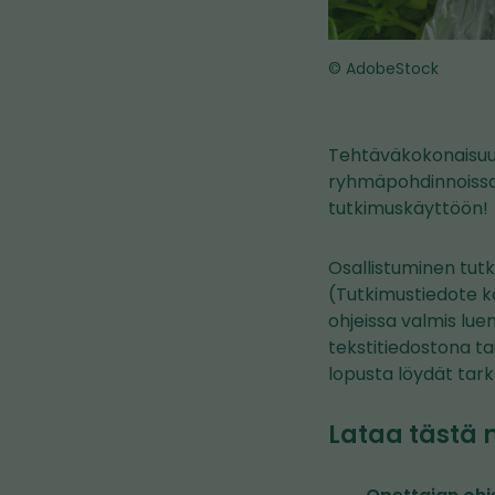
© AdobeStock
Tehtäväkokonaisuud
ryhmäpohdinnoissa 
tutkimuskäyttöön!
Osallistuminen tut
(Tutkimustiedote ko
ohjeissa valmis luen
tekstitiedostona ta
lopusta löydät tar
Lataa tästä m