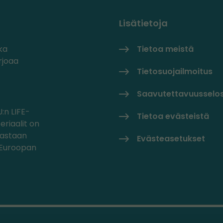
Lisätietoja
ka
Tietoa meistä
rjoaa
Tietosuojailmoitus
Saavutettavuusselo
:n LIFE-
Tietoa evästeistä
eriaalit on
oastaan
Evästeasetukset
/Euroopan