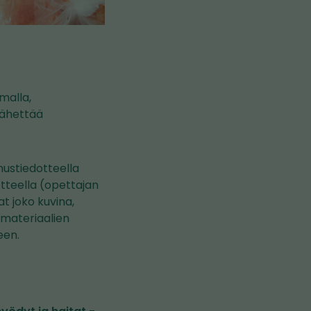
malla,
lähettää
mustiedotteella
otteella (opettajan
at joko kuvina,
 materiaalien
een.