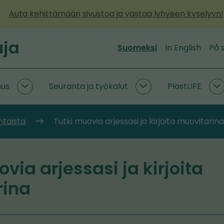
Auta kehittämään sivustoa ja vastaa lyhyeen kyselyyn!
uja
Suomeksi
In English
På 
mus
Seuranta ja työkalut
PlastLIFE
Kiertotaloustutkimus
Seuranta
P
alasivut
ja
a
työkalut
htaista
Tutki muovia arjessasi ja kirjoita muovitarina
alasivut
via arjessasi ja kirjoita
rina