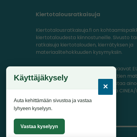
Kiertotalousratkaisuja
Kiertotalousratkaisuja.fi on kohtaamispaik
kiertotaloudesta kiinnostuneille. Sivusto ta
ratkaisuja kiertotalouden, kierrätyksen ja
materiaalitehokkuuden kysymyksiin.
PlastLIFE- ja Circwaste-projektit saavat EU
ohjelmasta rahoitusta, jolla projektien mat
Käyttäjäkysely
tuotettu. Materiaalien sisältö edustaa ain
×
projektien omia näkemyksiä, joista CINEA
komissio ei ole vastuussa.
Auta kehittämään sivustoa ja vastaa
lyhyeen kyselyyn.
Vastaa kyselyyn