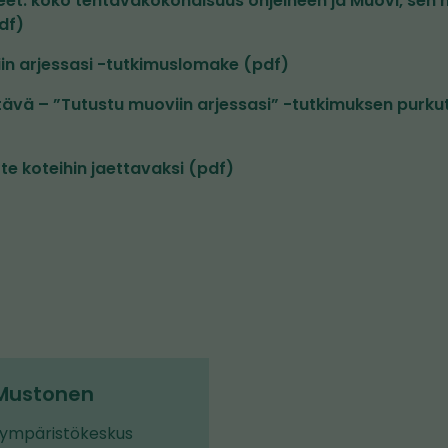
et: koko tehtäväkokonaisuus ohjeineen ja Muovi, sen h
df)
in arjessasi -tutkimuslomake (pdf)
vä – ”Tutustu muoviin arjessasi” -tutkimuksen purk
e koteihin jaettavaksi (pdf)
 Mustonen
 ympäristökeskus