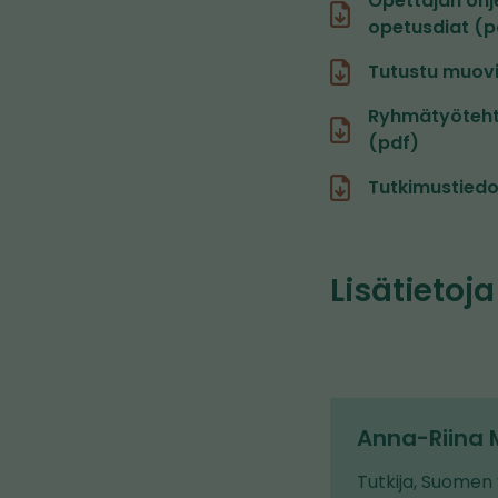
Opettajan ohje
opetusdiat (p
Tutustu muovi
Ryhmätyötehtä
(pdf)
Tutkimustiedot
Lisätietoja
Anna-Riina
Tutkija, Suomen