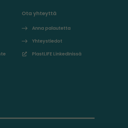
Ota yhteyttä
Anna palautetta
Yhteystiedot
ste
PlastLIFE LinkedInissä