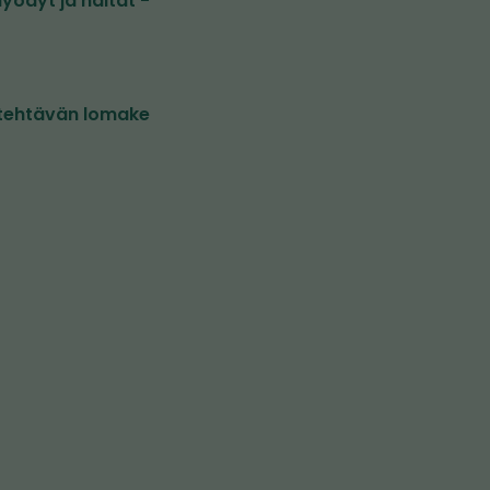
yödyt ja haitat -
utehtävän lomake