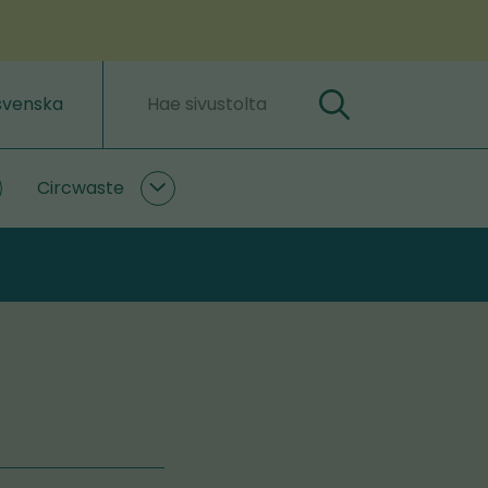
svenska
Hae
Hakusanat
Circwaste
lastLIFE
Circwaste
lasivut
alasivut