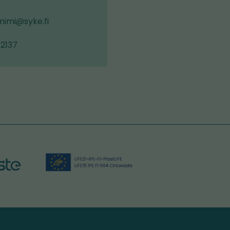
nimi@syke.fi
 2137