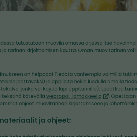
essa tutustutaan muoviin omassa arjessa itse havainnoi
ja tarinan kirjoittamisen kautta. Oman muovitarinan voi 
kimukseen on helppoa! Tiedota vanhempia valmiilla tutki
teihin jaettavaksi) ja oppilaita heille luodulla omalla tied
tokalvo, jonka voi käydä läpi oppitunnilla). Ladatkaa tarin
(siirryt
i tekstinä kätevällä
webropol-lomakkeella
. Opettajan
toiseen
kemmat ohjeet muovitarinan kirjottamiseen ja lähettämis
palveluun)
ateriaalit ja ohjeet: