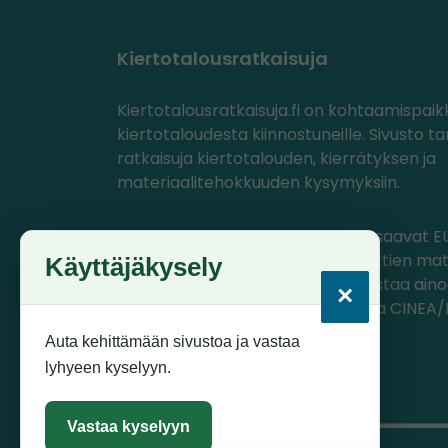
Kiertotalousratkaisuja
Kiertotalousratkaisuja.fi on kohtaamispaik
kiertotaloudesta kiinnostuneille. Sivusto ta
ratkaisuja kiertotalouden, kierrätyksen ja
materiaalitehokkuuden kysymyksiin.
PlastLIFE- ja Circwaste-projektit saavat EU
ohjelmasta rahoitusta, jolla projektien mat
Käyttäjäkysely
tuotettu. Materiaalien sisältö edustaa ain
×
projektien omia näkemyksiä, joista CINEA
komissio ei ole vastuussa.
Auta kehittämään sivustoa ja vastaa
lyhyeen kyselyyn.
Vastaa kyselyyn