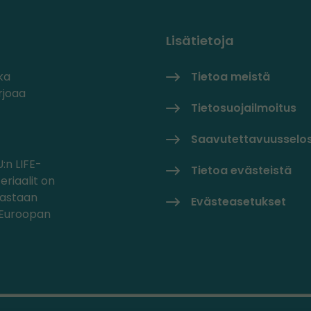
Lisätietoja
ka
Tietoa meistä
rjoaa
Tietosuojailmoitus
Saavutettavuusselo
:n LIFE-
Tietoa evästeistä
eriaalit on
oastaan
Evästeasetukset
/Euroopan