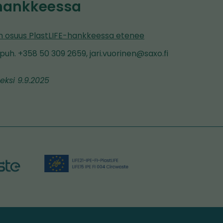
-hankkeessa
n osuus PlastLIFE-hankkeessa etenee
 puh. +358 50 309 2659, jari.vuorinen@saxo.fi
meksi 9.9.2025