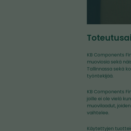
Toteutusa
KB Components Finl
muoviosia sekä näis
Tallinnassa sekä k
työntekijää.
KB Components Fin
joille ei ole vielä 
muovilaadut, joiden
vaihtelee.
Käytettyjen tuottei