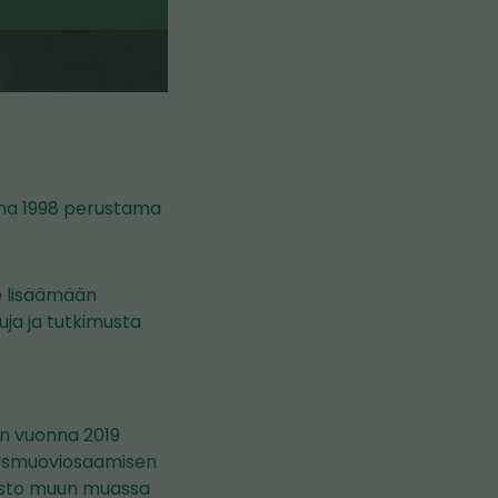
onna 1998 perustama
e lisäämään
ja ja tutkimusta
an vuonna 2019
ätysmuoviosaamisen
kosto muun muassa