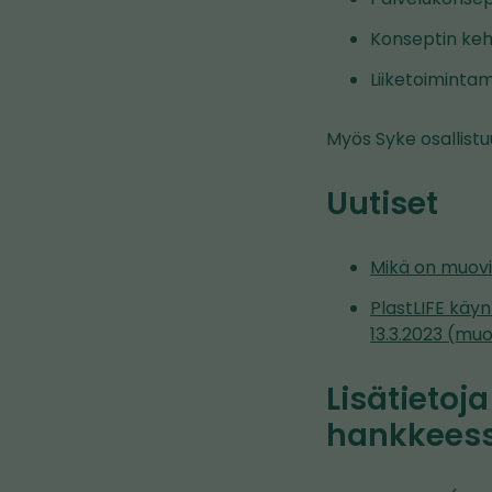
Konseptin kehi
Liiketoimintam
Myös Syke osallistuu
Uutiset
Mikä on muovi
PlastLIFE käyn
13.3.2023 (muov
Lisätietoja
hankkees