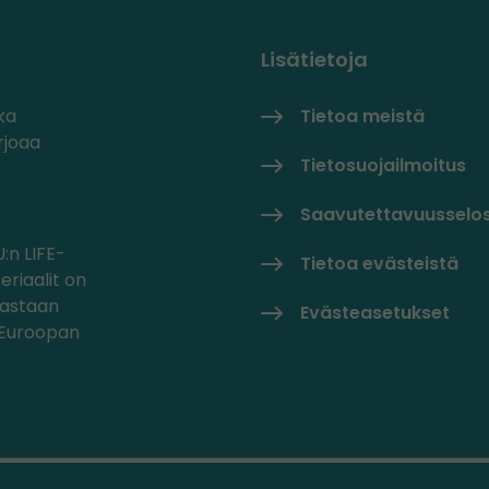
Lisätietoja
ka
Tietoa meistä
rjoaa
Tietosuojailmoitus
Saavutettavuusselo
:n LIFE-
Tietoa evästeistä
eriaalit on
oastaan
Evästeasetukset
/Euroopan