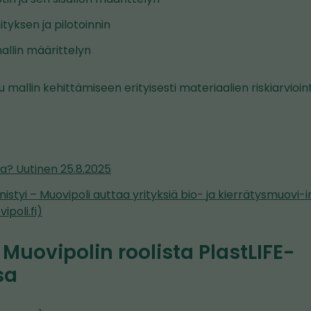
tyksen ja pilotoinnin
allin määrittelyn
 mallin kehittämiseen erityisesti materiaalien riskiarvioint
a? Uutinen 25.8.2025
nistyi – Muovipoli auttaa yrityksiä bio- ja kierrätysmuovi-
ipoli.fi)
 Muovipolin roolista PlastLIFE-
sa