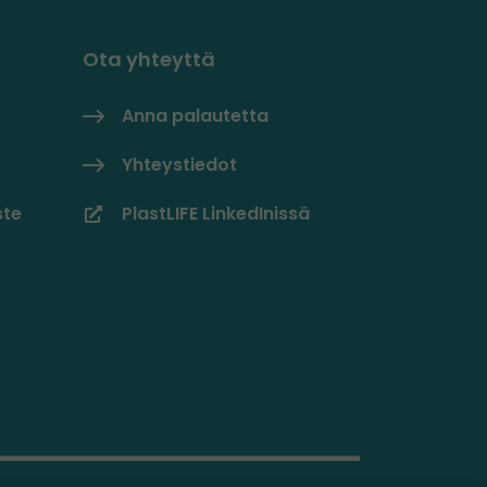
Ota yhteyttä
Anna palautetta
Yhteystiedot
ste
PlastLIFE LinkedInissä