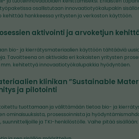
i- ja tuoteinnovaatioiden kehittämiseksi. Erilaisten tapah
 työpaketissa osallistutaan innovaatiotyökalupakin sisällö
o kehittää hankkeessa yritysten ja verkoston käyttöön.
osessien aktivointi ja arvoketjun kehit
an bio- ja kierrätysmateriaalien käyttöön tähtääviä uusi
a. Tavoitteena on aktivoida eri kokoisten yritysten prosess
ja, mm. kehitettyä innovaatiotyökalupakkia hyödyntäen.
eriaalien klinikan ”Sustainable Materi
itys ja pilotointi
koitettu tuottamaan ja välittämään tietoa bio- ja kierrät
den ominaisuuksista, prosessoinnista ja hyödyntämismahdo
e, suunnittelijoille ja TKI-henkilöstölle. Vaihe pitää sisällään:
in ja sen sisällön määrittelyn