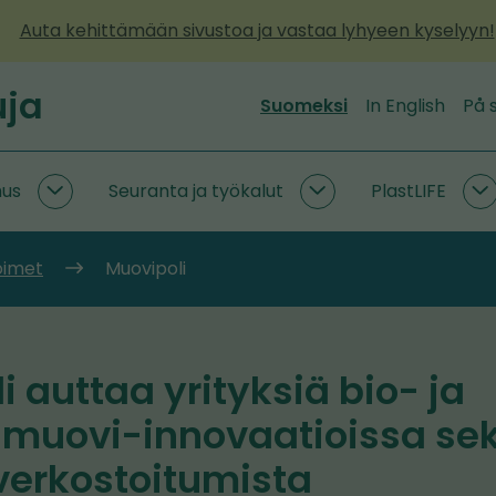
Auta kehittämään sivustoa ja vastaa lyhyeen kyselyyn!
uja
Suomeksi
In English
På 
mus
Seuranta ja työkalut
PlastLIFE
Kiertotaloustutkimus
Seuranta
P
alasivut
ja
a
työkalut
toimet
Muovipoli
alasivut
i auttaa yrityksiä bio- ja
smuovi-innovaatioissa se
verkostoitumista