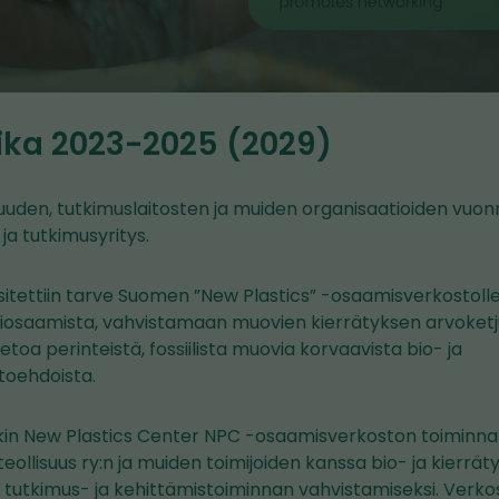
ika 2023-2025 (2029)
isuuden, tutkimuslaitosten ja muiden organisaatioiden vu
ja tutkimusyritys.
sitettiin tarve Suomen ”New Plastics” -osaamisverkostoll
liosaamista, vahvistamaan muovien kierrätyksen arvoketju
toa perinteistä, fossiilista muovia korvaavista bio- ja
toehdoista.
ikin New Plastics Center NPC -osaamisverkoston toiminn
eollisuus ry:n ja muiden toimijoiden kanssa bio- ja kierr
vän tutkimus- ja kehittämistoiminnan vahvistamiseksi. Ver