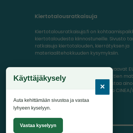
Kiertotalousratkaisuja
Kiertotalousratkaisuja.fi on kohtaamispaik
kiertotaloudesta kiinnostuneille. Sivusto ta
ratkaisuja kiertotalouden, kierrätyksen ja
materiaalitehokkuuden kysymyksiin.
PlastLIFE- ja Circwaste-projektit saavat EU
ohjelmasta rahoitusta, jolla projektien mat
Käyttäjäkysely
tuotettu. Materiaalien sisältö edustaa ain
×
projektien omia näkemyksiä, joista CINEA
komissio ei ole vastuussa.
Auta kehittämään sivustoa ja vastaa
lyhyeen kyselyyn.
Vastaa kyselyyn