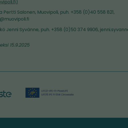
ipoli.fi)
a Pertti Salonen, Muovipoli, puh. +358 (0)40 558 821,
@muovipoli.fi
kkö Jenni Syvänne, puh. +358 (0)50 374 9906, jenni.syvann
eksi 15.9.2025