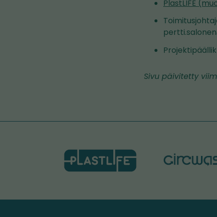
PlastLIFE (muov
Toimitusjohtaj
pertti.salonen
Projektipäälli
Sivu päivitetty viim