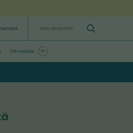
svenska
Hae
Hakusanat
Circwaste
lastLIFE
Circwaste
lasivut
alasivut
kä