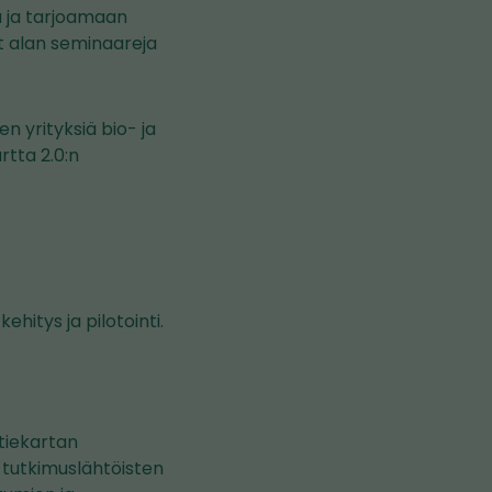
ä ja tarjoamaan
yt alan seminaareja
 yrityksiä bio- ja
rtta 2.0:n
hitys ja pilotointi.
itiekartan
 tutkimuslähtöisten