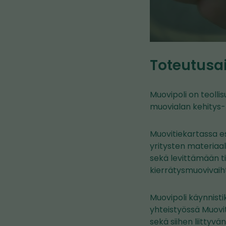
Toteutusa
Muovipoli on teoll
muovialan kehitys- 
Muovitiekartassa e
yritysten materiaa
sekä levittämään tie
kierrätysmuovivaih
Muovipoli käynnist
yhteistyössä Muovit
sekä siihen liitty