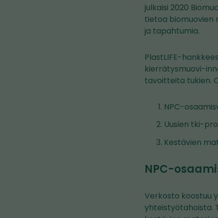
julkaisi 2020 Biom
tietoa biomuovien n
ja tapahtumia.
PlastLIFE-hankkees
kierrätysmuovi-inn
tavoitteita tukie
NPC-osaamisv
Uusien tki-pro
Kestävien mate
NPC-osaamis
Verkosto koostuu yri
yhteistyötahoista.