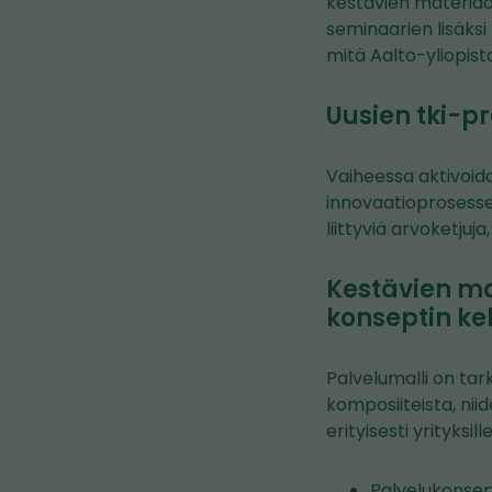
kestävien materiaal
seminaarien lisäksi
mitä Aalto-yliopist
Uusien tki-pr
Vaiheessa aktivoida
innovaatioprosessej
liittyviä arvoketju
Kestävien mat
konseptin keh
Palvelumalli on tar
komposiiteista, nii
erityisesti yrityksill
Palvelukonsept