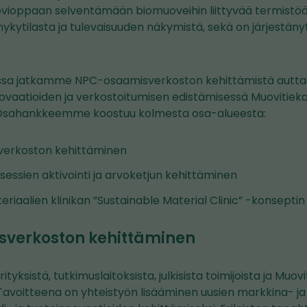
uovioppaan selventämään biomuoveihin liittyvää termistö
ykytilasta ja tulevaisuuden näkymistä, sekä on järjestän
sa jatkamme NPC-osaamisverkoston kehittämistä auttaen
ovaatioiden ja verkostoitumisen edistämisessä Muovitieka
n. Osahankkeemme koostuu kolmesta osa-alueesta:
erkoston kehittäminen
sessien aktivointi ja arvoketjun kehittäminen
riaalien klinikan ”Sustainable Material Clinic” -konseptin ke
verkoston kehittäminen
tyksistä, tutkimuslaitoksista, julkisista toimijoista ja Muov
 Tavoitteena on yhteistyön lisääminen uusien markkina- ja