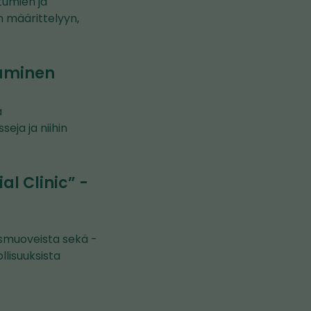
tumien ja
n määrittelyyn,
täminen
a
eja ja niihin
al Clinic” -
ysmuoveista sekä -
llisuuksista