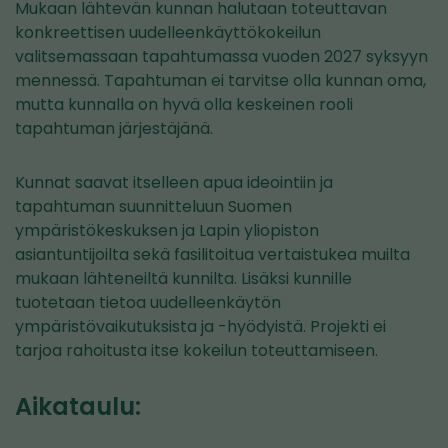
Mukaan lähtevän kunnan halutaan toteuttavan
konkreettisen uudelleenkäyttökokeilun
valitsemassaan tapahtumassa vuoden 2027 syksyyn
mennessä. Tapahtuman ei tarvitse olla kunnan oma,
mutta kunnalla on hyvä olla keskeinen rooli
tapahtuman järjestäjänä.
Kunnat saavat itselleen apua ideointiin ja
tapahtuman suunnitteluun Suomen
ympäristökeskuksen ja Lapin yliopiston
asiantuntijoilta sekä fasilitoitua vertaistukea muilta
mukaan lähteneiltä kunnilta. Lisäksi kunnille
tuotetaan tietoa uudelleenkäytön
ympäristövaikutuksista ja -hyödyistä. Projekti ei
tarjoa rahoitusta itse kokeilun toteuttamiseen.
Aikataulu: