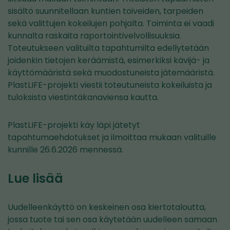
sisältö suunnitellaan kuntien toiveiden, tarpeiden
sekä valittujen kokeilujen pohjalta. Toiminta ei vaadi
kunnalta raskaita raportointivelvollisuuksia.
Toteutukseen valituilta tapahtumilta edellytetään
joidenkin tietojen keräämistä, esimerkiksi kävijä- ja
käyttömääristä sekä muodostuneista jätemääristä.
PlastLIFE-projekti viestii toteutuneista kokeiluista ja
tuloksista viestintäkanaviensa kautta.
PlastLIFE-projekti käy läpi jätetyt
tapahtumaehdotukset ja ilmoittaa mukaan valituille
kunnille 26.6.2026 mennessä.
Lue lisää
Uudelleenkäyttö on keskeinen osa kiertotaloutta,
jossa tuote tai sen osa käytetään uudelleen samaan