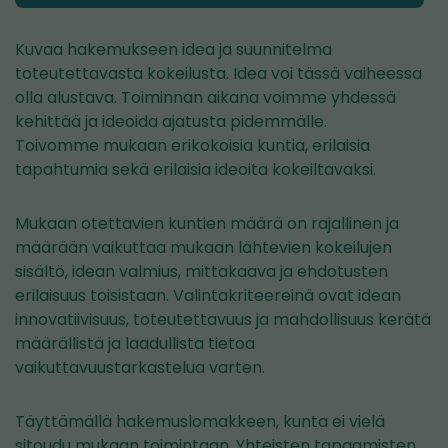
uuteen
ikkunaan,
Kuvaa hakemukseen idea ja suunnitelma
siirryt
toteutettavasta kokeilusta. Idea voi tässä vaiheessa
toiseen
olla alustava. Toiminnan aikana voimme yhdessä
palveluun)
kehittää ja ideoida ajatusta pidemmälle.
Toivomme mukaan erikokoisia kuntia, erilaisia
tapahtumia sekä erilaisia ideoita kokeiltavaksi.
Mukaan otettavien kuntien määrä on rajallinen ja
määrään vaikuttaa mukaan lähtevien kokeilujen
sisältö, idean valmius, mittakaava ja ehdotusten
erilaisuus toisistaan. Valintakriteereinä ovat idean
innovatiivisuus, toteutettavuus ja mahdollisuus kerätä
määrällistä ja laadullista tietoa
vaikuttavuustarkastelua varten.
Täyttämällä hakemuslomakkeen, kunta ei vielä
sitoudu mukaan toimintaan. Yhteisten tapaamisten