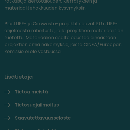
ratkaisuja kiertotalouden, kierrätyksen ja
materiaalitehokkuuden kysymyksiin.
PlastLIFE- ja Circwaste-projektit saavat EU:n LIFE-
ohjelmasta rahoitusta, jolla projektien materiaalit on
tuotettu. Materiaalien sisältö edustaa ainoastaan
projektien omia näkemyksiä, joista CINEA/Euroopan
komissio ei ole vastuussa.
Lisätietoja
Tietoa meistä
Tietosuojailmoitus
Saavutettavuusseloste