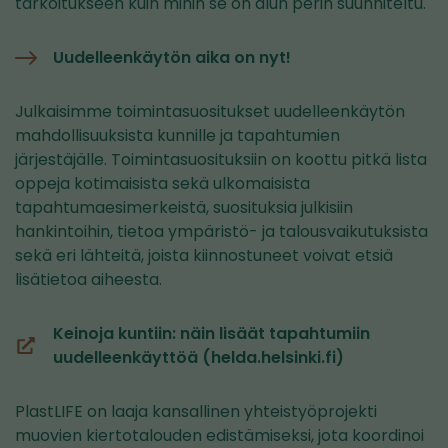
tarkoitukseen kuin mihin se on alun perin suunniteltu.
Uudelleenkäytön aika on nyt!
Julkaisimme toimintasuositukset uudelleenkäytön
mahdollisuuksista kunnille ja tapahtumien
järjestäjälle. Toimintasuosituksiin on koottu pitkä lista
oppeja kotimaisista sekä ulkomaisista
tapahtumaesimerkeistä, suosituksia julkisiin
hankintoihin, tietoa ympäristö- ja talousvaikutuksista
sekä eri lähteitä, joista kiinnostuneet voivat etsiä
lisätietoa aiheesta.
Keinoja kuntiin: näin lisäät tapahtumiin
(avautuu
uudelleenkäyttöä (helda.helsinki.fi)
uuteen
ikkunaan,
PlastLIFE on laaja kansallinen yhteistyöprojekti
siirryt
muovien kiertotalouden edistämiseksi, jota koordinoi