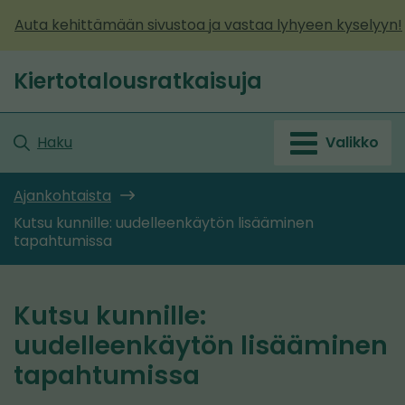
Siirry
Auta kehittämään sivustoa ja vastaa lyhyeen kyselyyn!
sisältöön
Kiertotalousratkaisuja
Etusivu
Haku
Valikko
Ajankohtaista
Kutsu kunnille: uudelleenkäytön lisääminen
tapahtumissa
Kutsu kunnille:
uudelleenkäytön lisääminen
tapahtumissa