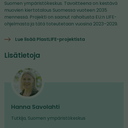
toiseen
Suomen ympäristökeskus. Tavoitteena on kestävä
palveluun)
muovien kiertotalous Suomessa vuoteen 2035
mennessä. Projekti on saanut rahoitusta EU:n LIFE-
ohjelmasta ja tätä toteutetaan vuosina 2023–2029.
Lue lisää PlastLIFE-projektista
Lisätietoja
Hanna Savolahti
Tutkija, Suomen ympäristökeskus