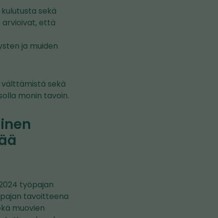
 kulutusta sekä
arvioivat, että
ysten ja muiden
 välttämistä sekä
solla monin tavoin.
einen
rää
.2024 työpajan
yöpajan tavoitteena
sekä muovien