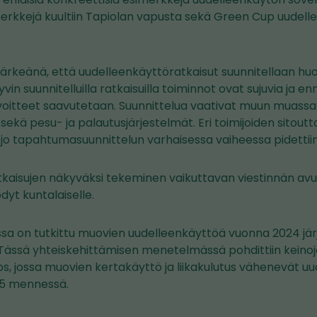
erkkejä kuultiin Tapiolan vapusta sekä Green Cup uudell
 tärkeänä, että uudelleenkäyttöratkaisut suunnitellaan huole
vin suunnitelluilla ratkaisuilla toiminnot ovat sujuvia ja 
oitteet saavutetaan. Suunnittelua vaativat muun muass
, sekä pesu- ja palautusjärjestelmät. Eri toimijoiden sitout
jo tapahtumasuunnittelun varhaisessa vaiheessa pidettii
aisujen näkyväksi tekeminen vaikuttavan viestinnän avull
yt kuntalaiselle.
sa on tutkittu muovien uudelleenkäyttöä vuonna 2024 jär
ässä yhteiskehittämisen menetelmässä pohdittiin keino
, jossa muovien kertakäyttö ja liikakulutus vähenevät u
45 mennessä.