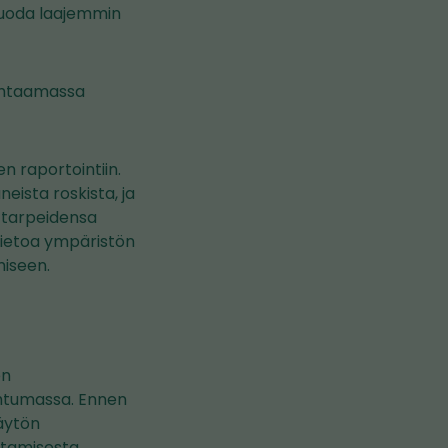
 tuoda laajemmin
kohtaamassa
n raportointiin.
eista roskista, ja
 tarpeidensa
ätietoa ympäristön
miseen.
en
ahtumassa. Ennen
käytön
ltamisesta