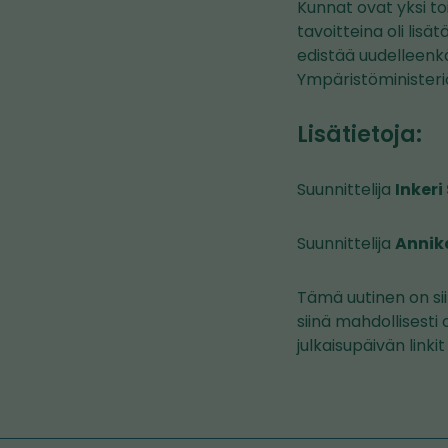
Kunnat ovat yksi t
tavoitteina oli lis
edistää uudelleenk
Ympäristöministeri
Lisätietoja:
Suunnittelija
Inker
Suunnittelija
Annik
Tämä uutinen on sii
siinä mahdollisesti 
julkaisupäivän linki