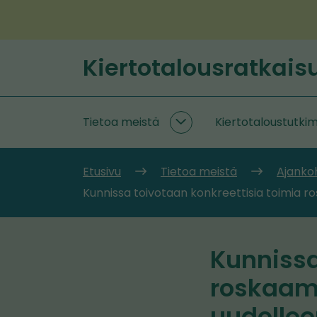
Siirry
sisältöön
Kiertotalousratkais
Etusivu
Tietoa meistä
Kiertotaloustutki
Tietoa
meistä
alasivut
Etusivu
Tietoa meistä
Ajanko
Kunnissa toivotaan konkreettisia toimia 
Kunnissa
roskaam
uudellee