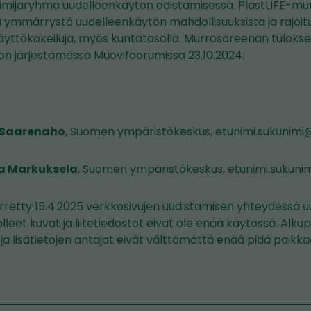
oimijaryhmä uudelleenkäytön edistämisessä. PlastLIFE-m
ätä ymmärrystä uudelleenkäytön mahdollisuuksista ja rajoit
äyttökokeiluja, myös kuntatasolla. Murrosareenan tulokset
ön järjestämässä Muovifoorumissa 23.10.2024.
i Saarenaho
, Suomen ympäristökeskus, etunimi.sukunimi@
a Markuksela
, Suomen ympäristökeskus, etunimi.sukunim
rretty 15.4.2025 verkkosivujen uudistamisen yhteydessä uud
olleet kuvat ja liitetiedostot eivät ole enää käytössä. Alku
t ja lisätietojen antajat eivät välttämättä enää pidä paikk