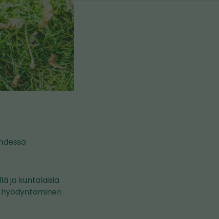
yhdessä
ä ja kuntalaisia
on hyödyntäminen