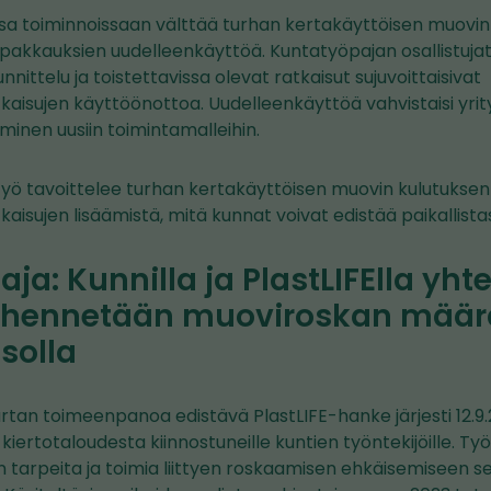
sa toiminnoissaan välttää turhan kertakäyttöisen muovin
a pakkauksien uudelleenkäyttöä. Kuntatyöpajan osallistujat 
nittelu ja toistettavissa olevat ratkaisut sujuvoittaisivat
kaisujen käyttöönottoa. Uudelleenkäyttöä vahvistaisi yrit
aminen uusiin toimintamalleihin.
 työ tavoittelee turhan kertakäyttöisen muovin kulutuksen
aisujen lisäämistä, mitä kunnat voivat edistää paikallista
ja: Kunnilla ja PlastLIFElla yht
vähennetään muoviroskan mää
asolla
tan toimeenpanoa edistävä PlastLIFE-hanke järjesti 12.9
iertotaloudesta kiinnostuneille kuntien työntekijöille. T
en tarpeita ja toimia liittyen roskaamisen ehkäisemiseen 