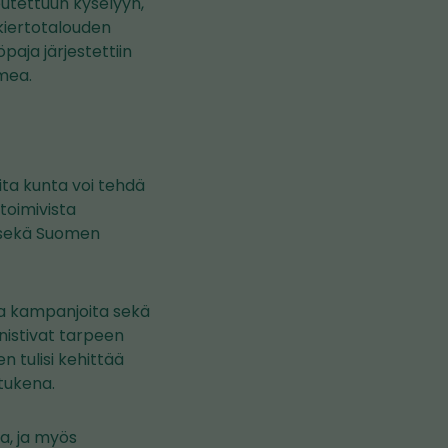
eutettuun kyselyyn,
kiertotalouden
aja järjestettiin
omea.
ita kunta voi tehdä
toimivista
ä sekä Suomen
ivia kampanjoita sekä
nistivat tarpeen
 tulisi kehittää
tukena.
la, ja myös