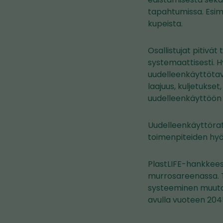
tapahtumissa. Esim
kupeista.
Osallistujat pitivät
systemaattisesti. Hy
uudelleenkäyttötav
laajuus, kuljetukset
uudelleenkäyttöön 
Uudelleenkäyttöratk
toimenpiteiden hyöd
PlastLIFE-hankkees
murrosareenassa. T
systeeminen muutos
avulla vuoteen 20