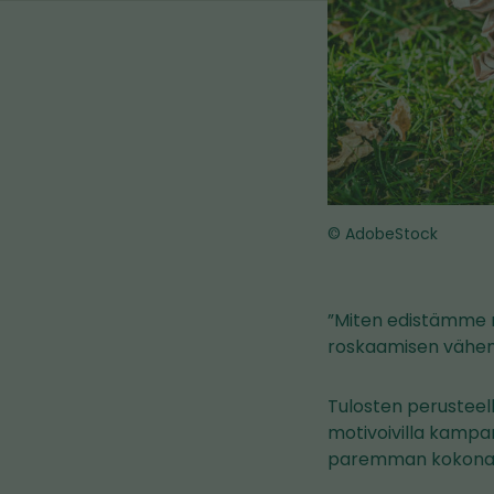
© AdobeStock
”Miten edistämme m
roskaamisen vähent
Tulosten perusteell
motivoivilla kampa
paremman kokonaisk