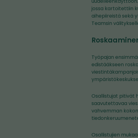
uudelleenkäyttöön. 
jossa kartoitettii
aihepiireistä sekä 
Teamsin välityksellä
Roskaaminen 
Työpajan ensimmäise
edistääkseen roskat
viestintäkampanjois
ympäristökeskuksen
Osallistujat pitivät
saavutettavaa viest
vahvemman kokonais
tiedonkeruumenetel
Osallistujien mukaan