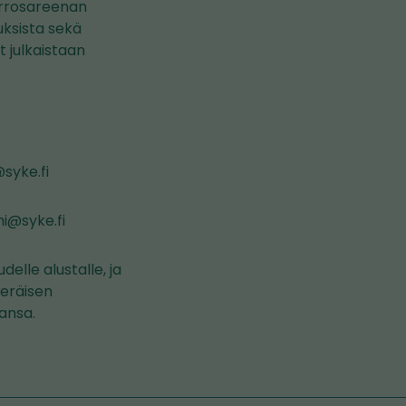
urrosareenan
uksista sekä
 julkaistaan
syke.fi
i@syke.fi
elle alustalle, ja
peräisen
aansa.