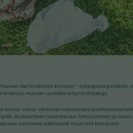
uovien kiertotaloutta kunnissa” -työpajassa pohdittiin 
ämistä ja muovien uudelleenkäyttöratkaisuja.
a kunnat voivat vähentää roskaamista positiivissävytteisill
njoilla. Roskaamisen tiedonkeruun tehostaminen ja tied
uvan luomiseksi edistäisivät muutosta kestävästi.