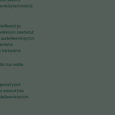
eenkäytettävistä
llisesti ja
ennakkoon asetetut
a uudelleenkäytön
tamista
n tärkeänä.
a tuo esille
jestetyssä
ja saavuttaa
udelleenkäytön