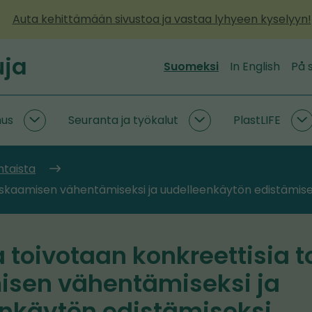
Auta kehittämään sivustoa ja vastaa lyhyeen kyselyyn!
uja
Suomeksi
In English
På 
mus
Seuranta ja työkalut
PlastLIFE
Kiertotaloustutkimus
Seuranta
P
alasivut
ja
a
työkalut
htaista
alasivut
roskaamisen vähentämiseksi ja uudelleenkäytön edistämise
 toivotaan konkreettisia t
isen vähentämiseksi ja
nkäytön edistämiseksi