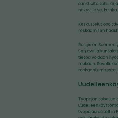
sanktioita tulisi k
näkyville se, kuinka
Keskustelut osoitti
roskaamisen haast
Rosgis on Suomen y
Sen avulla kuntalai
tietoa voidaan hyö
mukaan. Sovelluksel
roskaantumisesta j
Uudelleenkäy
Työpajan toisessa o
uudelleenkäyttömah
työpajaa esiteltii
edistämisestä sekä