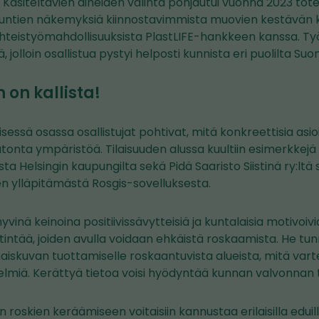
Käsiteltävien aiheiden valinta pohjautui vuonna 2023 tot
n kuntien näkemyksiä kiinnostavimmista muovien kestävän 
yhteistyömahdollisuuksista PlastLIFE-hankkeen kanssa. Työp
, jolloin osallistua pystyi helposti kunnista eri puolilta Su
on kallista!
ssä osassa osallistujat pohtivat, mitä konkreettisia asio
onta ympäristöä. Tilaisuuden alussa kuultiin esimerkkejä 
ta Helsingin kaupungilta sekä Pidä Saaristo Siistinä ry:lt
 ylläpitämästä Rosgis-sovelluksesta.
 hyvinä keinoina positiivissävytteisiä ja kuntalaisia motivo
intää, joiden avulla voidaan ehkäistä roskaamista. He tun
kuvan tuottamiselle roskaantuvista alueista, mitä varten
miä. Kerättyä tietoa voisi hyödyntää kunnan valvonnan 
 roskien keräämiseen voitaisiin kannustaa erilaisilla eduil