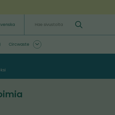
svenska
Hae
Hakusanat
Circwaste
lastLIFE
Circwaste
lasivut
alasivut
ksi
oimia