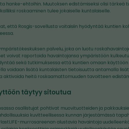
irjata hanke-ehtoihin. Muutoksen edistämiseksi olisi tärkeä
 kalliiksi roskaaminen tulee jokaiselle kuntalaiselle.
vat, että Rosgis-sovellusta voitaisiin hyödyntää kuntien 
eessa.
mpäristökeskuksen palvelu, joka on luotu roskahavaintoje
set voivat raportoida havaintojansa ympäristöön kulkeutun
dyntää sekä tutkimuksessa että kuntien omaan käyttöön
la voidaan lisätä kuntalaisten tietoisuutta antamalla lis
a aktivoida heitä roskaamattomuuden tavoitteen edistä
ttöön täytyy sitoutua
sassa osallistujat pohtivat muovituotteiden ja pakkauksi
dollisuuksia kuvitteellisessa kunnan järjestämässä tap
n PlastLIFE-murrosareenan alustavia havaintoja uudelleen
 erilaisia konkreettisia esimerkkejä uudelleenkäytön sove