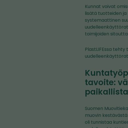
Kunnat voivat omis
lisätä tuotteiden j
systemaattinen suun
uudelleenkäyttörat
toimijoiden sitoutt
PlastLIFEssa tehty
uudelleenkäyttöratk
Kuntatyöpa
tavoite: 
paikallist
Suomen Muovitiekar
muovin kestävästä k
oli tunnistaa kunti