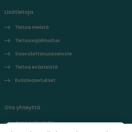
Lisätietoja
Tietoa meistä
Tietosuojailmoitus
Saavutettavuusseloste
Tietoa evästeistä
Evästeasetukset
Ota yhteyttä
Anna palautetta
Käyttäjäkysely