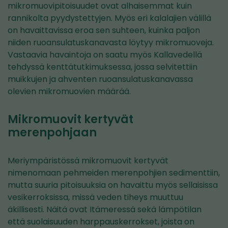
mikromuovipitoisuudet ovat alhaisemmat kuin
rannikolta pyydystettyjen. Myös eri kalalajien välillä
on havaittavissa eroa sen suhteen, kuinka paljon
niiden ruoansulatuskanavasta löytyy mikromuoveja.
Vastaavia havaintoja on saatu myös Kallavedellä
tehdyssä kenttätutkimuksessa, jossa selvitettiin
muikkujen ja ahventen ruoansulatuskanavassa
olevien mikromuovien määrää.
Mikromuovit kertyvät
merenpohjaan
Meriympäristössä mikromuovit kertyvät
nimenomaan pehmeiden merenpohjien sedimenttiin,
mutta suuria pitoisuuksia on havaittu myös sellaisissa
vesikerroksissa, missä veden tiheys muuttuu
äkillisesti. Näitä ovat Itämeressä sekä lämpötilan
että suolaisuuden harppauskerrokset, joista on