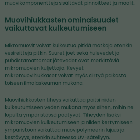
muovikomponentteja sisältävät pinnoitteet ja maalit.
Muovihiukkasten ominaisuudet
vaikuttavat kulkeutumiseen
Mikromuovit voivat kulkeutua pitkiä matkoja etenkin
vesireittejä pitkin. Suuret joet sekä hulevedet ja
puhdistamattomat jätevedet ovat merkittäviä
mikromuovien kuljettajia. Kevyet
mikromuovihiukkaset voivat myös siirtyä paikasta
toiseen ilmalaskeuman mukana.
Muovihiukkasten tiheys vaikuttaa paitsi niiden
kulkeutumiseen veden mukana myös siihen, mihin ne
lopulta ympäristössä päätyvät. Tiheyden lisäksi
mikromuovien kulkeutumiseen ja niiden kertymiseen
ympäristöön vaikuttaa muovipolymeerin lujuus ja
kestävyys, etenkin suhteessa UV-säteilyyn.