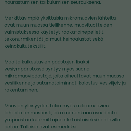
haurastumisen tai kulumisen seurauksena.
Merkittävimpiä yksittäisiä mikromuovien lähteitä
ovat muun muassa tieliikenne, muovituotteiden
valmistuksessa käytetyt raaka-ainepelletit,
tekonurmikentät ja muut keinoalustat sekä
keinokuitutekstiilit.
Maalta kulkeutuvien päästöjen lisäksi
vesiympäristössä syntyy myös suoria
mikromuovipäästöjä, joita aiheuttavat muun muassa
vesiliikenne ja satamatoiminnot, kalastus, vesiviljely ja
rakentaminen.
Muovien yleisyyden takia myös mikromuovien
lähteitä on runsaasti, eikä monenkaan osuudesta
ympäristön kuormittajina ole toistaiseksi saatavilla
tietoa. Tällaisia ovat esimerkiksi