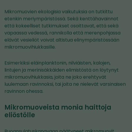
Mikromuovien ekologisia vaikutuksia on tutkittu
etenkin meriympäristössä. Sekä kenttähavainnot
että kokeelliset tutkimukset osoittavat, että sekä
vapaassa vedessä, rannikolla että merenpohjassa
elävät vesieliöt voivat altistua elinympäristössään
mikromuovihiukkasille.
Esimerkiksi eläinplanktonin, nilviäisten, kalojen,
lintujen ja merinisäkkäiden elimistöstä on löytynyt
mikromuovihiukkasia, joita ne joko erehtyvät
luulemaan ravinnoksi, tai joita ne nielevät varsinaisen
ravinnon ohessa.
Mikromuoveista monia haittoja
eliöstölle
Ruoansulatuskanavaan päätyneet mikromuovit