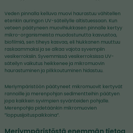
Veden pinnalla kelluva muovi haurastuu vähitellen
etenkin auringon UV-säteilylle altistuessaan. Kun
veteen päätyneen muovihiukkasen pinnalle kertyy
mikro-organismeista muodostunutta kasvustoa,
biofilmiä, sen tiheys kasvaa, eli hiukkanen muuttuu
raskaammaksi ja se alkaa vajota syvempiin
vesikerroksiin. Syvemmissä vesikerroksissa UV-
säteilyn vaikutus heikkenee ja mikromuovin
haurastuminen ja pilkkoutuminen hidastuu.
Meriympäristöön päätyneet mikromuovit kertyvät
rannoille ja merenpohjan sedimentteihin päätyen
jopa kaikkein syvimpien syvänteiden pohjalle.
Merenpohjia pidetäänkin mikromuovien
”loppusijoituspaikkoina”.
Meriympäristöstä enemmän tietoa