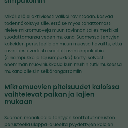
simpukoihin
Mikäli eliö ei aktiivisesti valikoi ravintoaan, kasvaa
todennäköisyys sille, että se myös tahattomasti
nielee mikromuoveja muun ravinnon tai esimerkiksi
suodattamansa veden mukana. Suomessa tehtyjen
kokeiden perusteella on muun muassa havaittu, että
ravintonsa vedestä suodattaviin simpukoihin
(sinisimpukka ja liejusimpukka) kertyi selvästi
enemmän muovihiukkasia kuin muihin tutkimuksessa
mukana olleisiin selkärangattomiin.
Mikromuovien pitoisuudet kaloissa
vaihtelevat paikan ja lajien
mukaan
Suomen merialueella tehtyjen kenttätutkimusten
perusteella ulappa-alueelta pyydettyjen kalojen