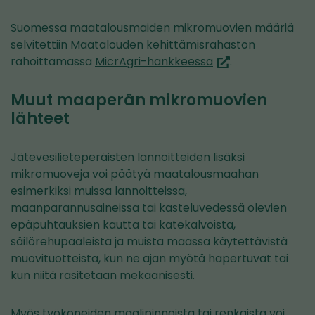
Suomessa maatalousmaiden mikromuovien määriä
selvitettiin Maatalouden kehittämisrahaston
(siirryt
rahoittamassa
MicrAgri-hankkeessa
.
toiseen
palveluun)
Muut maaperän mikromuovien
lähteet
Jätevesilieteperäisten lannoitteiden lisäksi
mikromuoveja voi päätyä maatalousmaahan
esimerkiksi muissa lannoitteissa,
maanparannusaineissa tai kasteluvedessä olevien
epäpuhtauksien kautta tai katekalvoista,
säilörehupaaleista ja muista maassa käytettävistä
muovituotteista, kun ne ajan myötä hapertuvat tai
kun niitä rasitetaan mekaanisesti.
Myös työkoneiden maalipinnoista tai renkaista voi