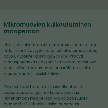
Mikromuovien kulkeutuminen
maaperään
Liikenteen aiheuttamista mikromuovipäästöistä ja
niiden merkittävyydestä on puhuttu viime vuosina
paljon. Autonrenkaista ajon aikana irtoava
rengaspöly sekä tien pinnasta kuluvat maalit ovat
merkittäviä mikromuovien päästölähteitä niin
maaperään kuin vesistöihinkin.
On arvioitu, että jopa valtaosa liikenteestä
vapautuvista rengashiukkasista päätyisi
nimenomaan maaperään. Massapitoisuudet
maaperässä kuitenkin laskevat nopeasti