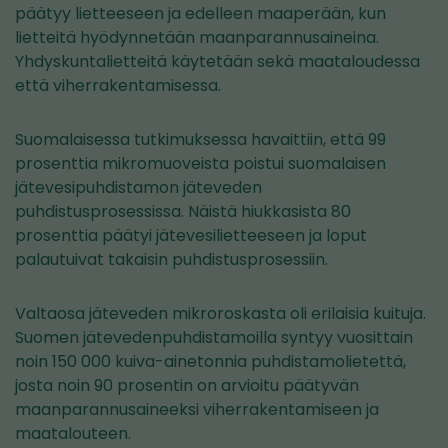
päätyy lietteeseen ja edelleen maaperään, kun
lietteitä hyödynnetään maanparannusaineina.
Yhdyskuntalietteitä käytetään sekä maataloudessa
että viherrakentamisessa.
Suomalaisessa tutkimuksessa havaittiin, että 99
prosenttia mikromuoveista poistui suomalaisen
jätevesipuhdistamon jäteveden
puhdistusprosessissa. Näistä hiukkasista 80
prosenttia päätyi jätevesilietteeseen ja loput
palautuivat takaisin puhdistusprosessiin.
Valtaosa jäteveden mikroroskasta oli erilaisia kuituja.
Suomen jätevedenpuhdistamoilla syntyy vuosittain
noin 150 000 kuiva-ainetonnia puhdistamolietettä,
josta noin 90 prosentin on arvioitu päätyvän
maanparannusaineeksi viherrakentamiseen ja
maatalouteen.