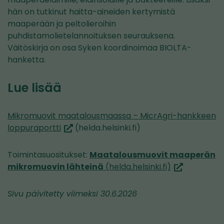
hän on tutkinut haitta-aineiden kertymistä
maaperään ja peltolieroihin
puhdistamolietelannoituksen seurauksena.
Väitöskirja on osa Syken koordinoimaa BIOLTA-
hanketta.
Lue lisää
Mikromuovit maatalousmaassa – MicrAgri-hankkeen
(siirryt
loppuraportti
(helda.helsinki.fi)
toiseen
palveluun)
Toimintasuositukset:
Maatalousmuovit maaperän
(siirryt
mikromuovin lähteinä
(helda.helsinki.fi)
toiseen
palveluun)
Sivu päivitetty viimeksi 30.6.2026