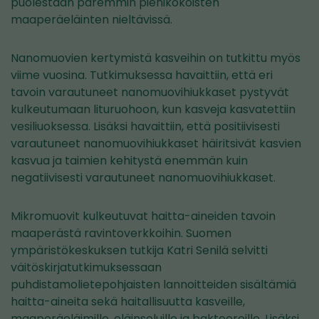
puolestaan paremmin pienikokoisten
maaperäeläinten nieltävissä.
Nanomuovien kertymistä kasveihin on tutkittu myös
viime vuosina. Tutkimuksessa havaittiin, että eri
tavoin varautuneet nanomuovihiukkaset pystyvät
kulkeutumaan lituruohoon, kun kasveja kasvatettiin
vesiliuoksessa. Lisäksi havaittiin, että positiivisesti
varautuneet nanomuovihiukkaset häiritsivät kasvien
kasvua ja taimien kehitystä enemmän kuin
negatiivisesti varautuneet nanomuovihiukkaset.
Mikromuovit kulkeutuvat haitta-aineiden tavoin
maaperästä ravintoverkkoihin. Suomen
ympäristökeskuksen tutkija Katri Senilä selvitti
väitöskirjatutkimuksessaan
puhdistamolietepohjaisten lannoitteiden sisältämiä
haitta-aineita sekä haitallisuutta kasveille,
maaperäeläimille, eläinsoluille ja bakteereille. Lisäksi