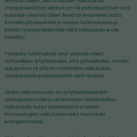
selviytymiseen. Mikromuovien vaikutukset
maaperäeläinten elinkykyyn tai poikastuottoon ovat
kuitenkin yleensä olleet lieviä tai ilmenneet vasta
korkeilla pitoisuuksilla ja osassa tutkimuksissa ja
kaikilla maaperäeläimillä näitä vaikutuksia ei ole
havaittu.
Toisaalta tutkimukset ovat yleensä olleet
suhteellisen lyhytkestoisia, eikä pitkäaikaisia, monen
sukupolven yli yltäviä mahdollisia vaikutuksia
maaperäeläinpopulaatioihin vielä tiedetä.
Lisäksi mikromuovien on lyhytkestoisissakin
altistuksissa todettu aiheuttavan biokemiallisia
vaikutuksia, kuten oksidatiivista stressiä,
immunologisia vaikutuksia sekä muutoksia
energiavaroissa.