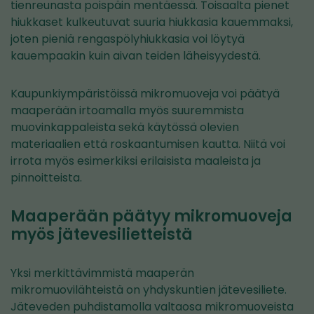
tienreunasta poispäin mentäessä. Toisaalta pienet
hiukkaset kulkeutuvat suuria hiukkasia kauemmaksi,
joten pieniä rengaspölyhiukkasia voi löytyä
kauempaakin kuin aivan teiden läheisyydestä.
Kaupunkiympäristöissä mikromuoveja voi päätyä
maaperään irtoamalla myös suuremmista
muovinkappaleista sekä käytössä olevien
materiaalien että roskaantumisen kautta. Niitä voi
irrota myös esimerkiksi erilaisista maaleista ja
pinnoitteista.
Maaperään päätyy mikromuoveja
myös jätevesilietteistä
Yksi merkittävimmistä maaperän
mikromuovilähteistä on yhdyskuntien jätevesiliete.
Jäteveden puhdistamolla valtaosa mikromuoveista