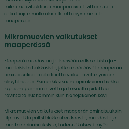
mikromuovihiukkasia maaperässä levittäen niitä
sekä laajemmalle alueelle että syvemmälle
maaperään.
Mikromuovien vaikutukset
maaperässä
Maaperä muodostuu jo itsessään erikokoisista ja -
muotoisista hiukkasista, jotka määräävät maaperän
ominaisuuksia ja sitä kautta vaikuttavat myös sen
eliöyhteisöön. Esimerkiksi suurempirakeinen hiekka
läpäisee paremmin vettä ja toisaalta pidättää
ravinteita huonommin kuin hienojakoinen savi.
Mikromuovien vaikutukset maaperän ominaisuuksiin
riippuvatkin paitsi hiukkasten koosta, muodosta ja
muista ominaisuuksista, todennäköisesti myös