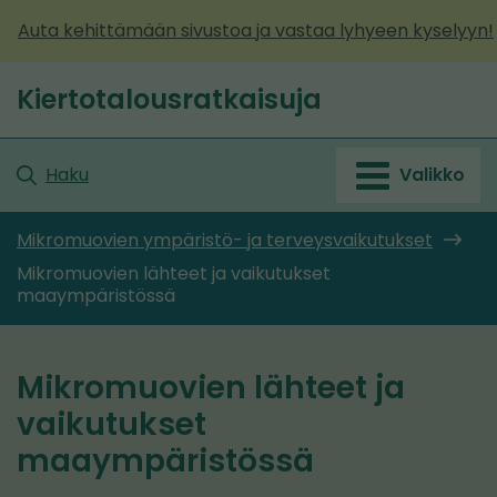
Siirry
Auta kehittämään sivustoa ja vastaa lyhyeen kyselyyn!
sisältöön
Kiertotalousratkaisuja
Etusivu
Haku
Valikko
Mikromuovien ympäristö- ja terveysvaikutukset
Mikromuovien lähteet ja vaikutukset
maaympäristössä
Mikromuovien lähteet ja
vaikutukset
maaympäristössä