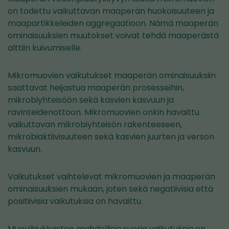
on todettu vaikuttavan maaperän huokoisuuteen ja
maapartikkeleiden aggregaatioon. Nämä maaperän
ominaisuuksien muutokset voivat tehdä maaperästä
alttiin kuivumiselle.
Mikromuovien vaikutukset maaperän ominaisuuksiin
saattavat heijastua maaperän prosesseihin,
mikrobiyhteisöön sekä kasvien kasvuun ja
ravinteidenottoon. Mikromuovien onkin havaittu
vaikuttavan mikrobiyhteisön rakenteeseen,
mikrobiaktiivisuuteen sekä kasvien juurten ja verson
kasvuun.
Vaikutukset vaihtelevat mikromuovien ja maaperän
ominaisuuksien mukaan, joten sekä negatiivisia että
positiivisia vaikutuksia on havaittu.
Muovihiukkasten mahdollisia suoria vaikutuksia on