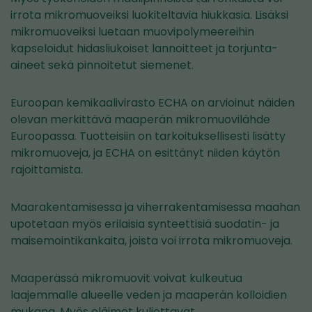
irrota mikromuoveiksi luokiteltavia hiukkasia. Lisäksi
mikromuoveiksi luetaan muovipolymeereihin
kapseloidut hidasliukoiset lannoitteet ja torjunta-
aineet sekä pinnoitetut siemenet.
Euroopan kemikaalivirasto ECHA on arvioinut näiden
olevan merkittävä maaperän mikromuovilähde
Euroopassa. Tuotteisiin on tarkoituksellisesti lisätty
mikromuoveja, ja ECHA on esittänyt niiden käytön
rajoittamista.
Maarakentamisessa ja viherrakentamisessa maahan
upotetaan myös erilaisia synteettisiä suodatin- ja
maisemointikankaita, joista voi irrota mikromuoveja.
Maaperässä mikromuovit voivat kulkeutua
laajemmalle alueelle veden ja maaperän kolloidien
mukana. Myös eläimet kuljettavat