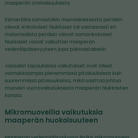
maaperän ominaisuuksista.
Esimerkiksi samastakin muoviaineksesta peräisin
olevat erikokoiset hiukkaset tai vastaavasti eri
materiaalista peräisin olevat samankokoiset
hiukkaset voivat vaikuttaa maaperän
vedenläpäisevyyteen jopa päinvastaisesti.
Joissakin tapauksissa vaikutukset ovat olleet
voimakkaampia pienemmissä pitoisuuksissa kuin
suuremmissa pitoisuuksissa, mikä saattaa johtua
muovien vuorovaikutuksesta maaperän hiukkasten
kanssa.
Mikromuoveilla vaikutuksia
maaperän huokoisuuteen
Maaperän vedenpidätyskyvyn lisäksi mikromuovien