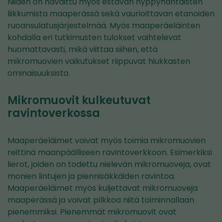
Niiden on havaittu myös estävän hyppyhäntäisten
liikkumista maaperässä sekä vaurioittavan etanoiden
ruoansulatusjärjestelmää. Myös maaperäeläinten
kohdalla eri tutkimusten tulokset vaihtelevat
huomattavasti, mikä viittaa siihen, että
mikromuovien vaikutukset riippuvat hiukkasten
ominaisuuksista.
Mikromuovit kulkeutuvat
ravintoverkossa
Maaperäeläimet voivat myös toimia mikromuovien
reittinä maanpäälliseen ravintoverkkoon. Esimerkiksi
lierot, joiden on todettu nielevän mikromuoveja, ovat
monien lintujen ja piennisäkkäiden ravintoa.
Maaperäeläimet myös kuljettavat mikromuoveja
maaperässä ja voivat pilkkoa niitä toiminnallaan
pienemmiksi. Pienemmät mikromuovit ovat