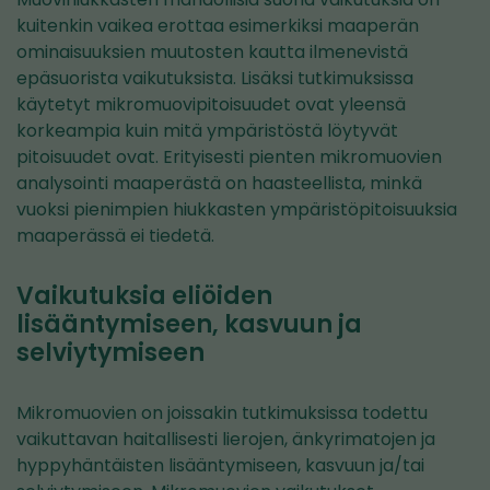
kuitenkin vaikea erottaa esimerkiksi maaperän
ominaisuuksien muutosten kautta ilmenevistä
epäsuorista vaikutuksista. Lisäksi tutkimuksissa
käytetyt mikromuovipitoisuudet ovat yleensä
korkeampia kuin mitä ympäristöstä löytyvät
pitoisuudet ovat. Erityisesti pienten mikromuovien
analysointi maaperästä on haasteellista, minkä
vuoksi pienimpien hiukkasten ympäristöpitoisuuksia
maaperässä ei tiedetä.
Vaikutuksia eliöiden
lisääntymiseen, kasvuun ja
selviytymiseen
Mikromuovien on joissakin tutkimuksissa todettu
vaikuttavan haitallisesti lierojen, änkyrimatojen ja
hyppyhäntäisten lisääntymiseen, kasvuun ja/tai