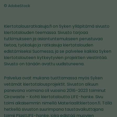
© AdobeStock
Kiertotalousratkaisuja.fi on Syken ylläpitämä sivusto
kiertotalouden teemassa. Sivusto tarjoaa
tutkimukseen ja asiantuntemukseen perustuvaa
tietoa, työkaluja ja ratkaisuja kiertotalouden
edistämiseksi Suomessa, ja se palvelee kaikkia Syken
kiertotalouteen kytkeytyvien projektien viestintää.
Sivusto on tänään avattu uudistuneena.
Palvelua ovat mukana tuottamassa myös Syken
vetämät kiertotalousprojektit. Sivuston alkuun
panevana voimana oli vuosina 2016–2023 toiminut
Circwaste – Kohti kiertotaloutta LIFE-hanke. Sivu
toimi aikaisemmin nimellä Materiaalitkiertoon.fi. Tällä
hetkellä sivuston suurimpana taustavaikuttajana
toimii PlastLIFE-hanke, joka edistää muovien