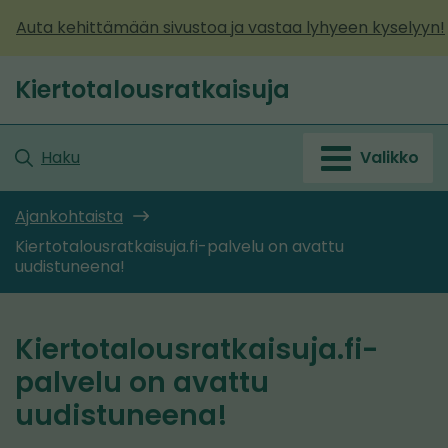
Siirry
Auta kehittämään sivustoa ja vastaa lyhyeen kyselyyn!
sisältöön
Kiertotalousratkaisuja
Etusivu
Haku
Valikko
Ajankohtaista
Kiertotalousratkaisuja.fi-palvelu on avattu
uudistuneena!
Kiertotalousratkaisuja.fi-
palvelu on avattu
uudistuneena!