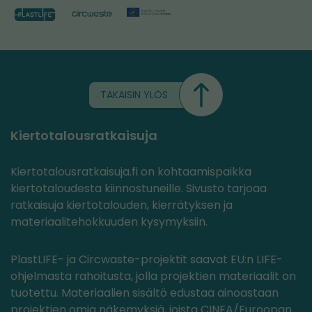
TAKAISIN YLÖS
Kiertotalousratkaisuja
Kiertotalousratkaisuja.fi on kohtaamispaikka
kiertotaloudesta kiinnostuneille. Sivusto tarjoaa
ratkaisuja kiertotalouden, kierrätyksen ja
materiaalitehokkuuden kysymyksiin.
PlastLIFE- ja Circwaste-projektit saavat EU:n LIFE-
ohjelmasta rahoitusta, jolla projektien materiaalit on
tuotettu. Materiaalien sisältö edustaa ainoastaan
projektien omia näkemyksiä, joista CINEA/Euroopan