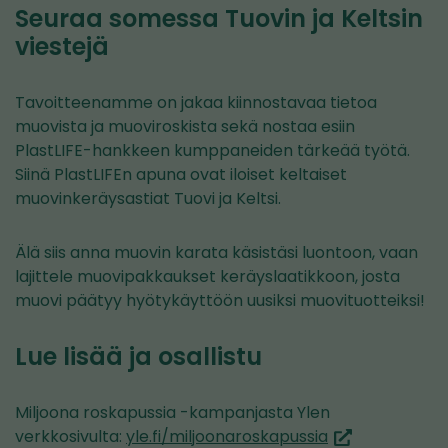
Seuraa somessa Tuovin ja Keltsin
viestejä
Tavoitteenamme on jakaa kiinnostavaa tietoa
muovista ja muoviroskista sekä nostaa esiin
PlastLIFE-hankkeen kumppaneiden tärkeää työtä.
Siinä PlastLIFEn apuna ovat iloiset keltaiset
muovinkeräysastiat Tuovi ja Keltsi.
Älä siis anna muovin karata käsistäsi luontoon, vaan
lajittele muovipakkaukset keräyslaatikkoon, josta
muovi päätyy hyötykäyttöön uusiksi muovituotteiksi!
Lue lisää ja osallistu
Miljoona roskapussia -kampanjasta Ylen
(siirryt
verkkosivulta:
yle.fi/miljoonaroskapussia