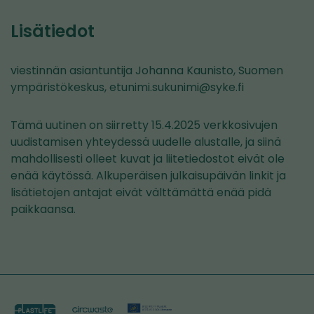
toiseen
palveluun)
Lisätiedot
viestinnän asiantuntija Johanna Kaunisto, Suomen
ympäristökeskus, etunimi.sukunimi@syke.fi
Tämä uutinen on siirretty 15.4.2025 verkkosivujen
uudistamisen yhteydessä uudelle alustalle, ja siinä
mahdollisesti olleet kuvat ja liitetiedostot eivät ole
enää käytössä. Alkuperäisen julkaisupäivän linkit ja
lisätietojen antajat eivät välttämättä enää pidä
paikkaansa.