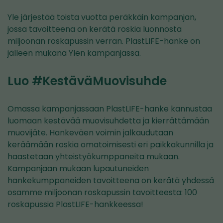
Yle järjestää toista vuotta peräkkäin kampanjan,
jossa tavoitteena on kerätä roskia luonnosta
miljoonan roskapussin verran. PlastLIFE-hanke on
jälleen mukana Ylen kampanjassa.
Luo #KestäväMuovisuhde
Omassa kampanjassaan PlastLIFE-hanke kannustaa
luomaan kestävää muovisuhdetta ja kierrättämään
muovijäte. Hankeväen voimin jalkaudutaan
keräämään roskia omatoimisesti eri paikkakunnilla ja
haastetaan yhteistyökumppaneita mukaan.
Kampanjaan mukaan lupautuneiden
hankekumppaneiden tavoitteena on kerätä yhdessä
osamme miljoonan roskapussin tavoitteesta: 100
roskapussia PlastLIFE-hankkeessa!