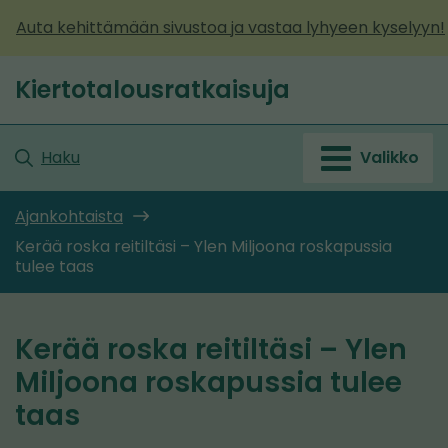
Siirry
Auta kehittämään sivustoa ja vastaa lyhyeen kyselyyn!
sisältöön
Kiertotalousratkaisuja
Etusivu
Haku
Valikko
Ajankohtaista
Kerää roska reitiltäsi – Ylen Miljoona roskapussia
tulee taas
Kerää roska reitiltäsi – Ylen
Miljoona roskapussia tulee
taas