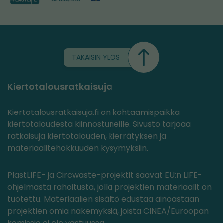
TAKAISIN YLÖS
Kiertotalousratkaisuja
Kiertotalousratkaisuja.fi on kohtaamispaikka
kiertotaloudesta kiinnostuneille. Sivusto tarjoaa
ratkaisuja kiertotalouden, kierrätyksen ja
materiaalitehokkuuden kysymyksiin.
PlastLIFE- ja Circwaste-projektit saavat EU:n LIFE-
ohjelmasta rahoitusta, jolla projektien materiaalit on
tuotettu. Materiaalien sisältö edustaa ainoastaan
projektien omia näkemyksiä, joista CINEA/Euroopan
komissio ei ole vastuussa.