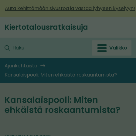
Siirry
Auta kehittämään sivustoa ja vastaa lyhyeen kyselyyn!
sisältöön
Kiertotalousratkaisuja
Etusivu
Haku
Valikko
Ajankohtaista
Kansalaispooli: Miten ehkäistä roskaantumista?
Kansalaispooli: Miten
ehkäistä roskaantumista?