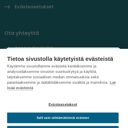
Evästeasetukset
Ota yhteyttä
Anna palautetta
Käyttäjäkysely
Tietoa sivustolla käytetyistä evästeistä
Yhteystiedot
×
Käytämme sivustollamme evästeitä kerätäksemme ja
analysoidaksemme sivuston suorituskykyä ja käyttöä,
PlastLIFE LinkedInissä
Auta kehittämään sivustoa ja vastaa lyhyeen
tarjotaksemme sosiaalisen median ominaisuuksia sekä
parantaaksemme ja räätälöidäksemme sisältöä ja mainoksia.
Lue
kyselyyn.
lisää evästeistä
Vastaa kyselyyn
Evästeasetukset
Salli vain välttämättömät evästeet
Sulje