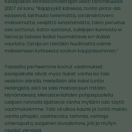
Kesäpaikan kiinteistönvälittäjän viesti tammikuussa
2007 oli karu: ”Rajapyykit kateissa, tontin pinta-ala
epäselvä, lainhuuto tekemättä, varainsiirtovero
maksamatta, vesijättö lunastamatta, talon perustus
osin sortunut, katto vuotanut, tulisijojen kunnosta ei
tietoa ja talossa lisäksi huomattavia eri-ikäisiä
vaurioita. Ostaja on tästäkin huolimatta valmis
maksamaan kohteesta sovitun kauppasumman.”
Toisaalta perheemme kootut vaatimukset
kesäpaikalle olivat myös tiukat: vanha iso talo
vesistön äärellä, mielellään alle kaksi tuntia
Helsingistä, eikä se saisi maksaa juuri mitään.
Mynämäessä, Mietoistenlahden pohjoispuolella
Laajoen rannalla sijaitseva vanha myllärin talo täytti
vaatimuksemme. Talo oli ulkoa kaunis ja tontti mainio:
vanha pihapiiri, vaahteroita, tammia, vanhoja
omenapuita, suojainen lounaisrinne, joki ja myllyn
rauniot vieressä.