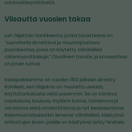
satavuotissynttäreitä.
Viisautta vuosien takaa
Luin hiljattain hankkeesta, jonka tavoitteena on
”suunnitella siirrettävä ja muuntojoustava
puurakennus, jossa on käytetty vähähiilisiä
rakennusratkaisuja.” Oivallinen tavoite, ja konseptissa
on jotain tuttua.
Kesäpaikkamme on vuoden 1810 jälkeen siirretty
kahdesti, sen tilajakoa on muutettu useasti,
käyttötarkoitusta vielä useammin. Se on toiminut
maatalona, kouluna, myllärin kotina, toimistona ja
varastona sekä omakotitalona ja nyt kesäasuntona.
Rakennusratkaisutkin lienevät vähähiilisiä: käsityönä
lohkottujen kivien päälle on käsityönä tehty hirsitalo.