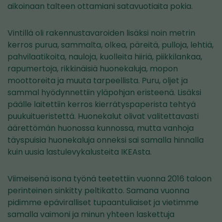
aikoinaan talteen ottamiani satavuotiaita pokia.
Vintillä oli rakennustavaroiden lisäksi noin metrin
kerros purua, sammalta, olkea, päreitä, pulloja, lehtiä,
pahvilaatikoita, nauloja, kuolleita hiiriä, piikkilankaa,
rapumertoja, rikkinäisiä huonekaluja, mopon
moottoreita ja muuta tarpeellista. Puru, oljet ja
sammal hyödynnettiin yläpohjan eristeenä. Lisäksi
päälle laitettiin kerros kierrätyspaperista tehtyä
puukuitueristettä. Huonekalut olivat valitettavasti
äärettömän huonossa kunnossa, mutta vanhoja
täyspuisia huonekaluja onneksi sai samalla hinnalla
kuin uusia lastulevykalusteita IKEAsta.
Viimeisenä isona työnä teetettiin vuonna 2016 taloon
perinteinen sinkitty peltikatto. Samana vuonna
pidimme epäviralliset tupaantuliaiset ja vietimme
samalla vaimoni ja minun yhteen laskettuja