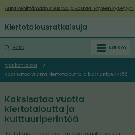
Siirry
Auta kehittämään sivustoa ja vastaa lyhyeen kyselyyn!
sisältöön
Kiertotalousratkaisuja
Etusivu
Haku
Valikko
Ajankohtaista
Kaksisataa vuotta kiertotaloutta ja kulttuuriperintöä
Kaksisataa vuotta
kiertotaloutta ja
kulttuuriperintöä
Jos tykkää remontoida eikä laske omalle työlleen