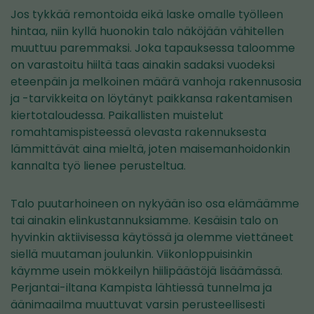
Jos tykkää remontoida eikä laske omalle työlleen
hintaa, niin kyllä huonokin talo näköjään vähitellen
muuttuu paremmaksi. Joka tapauksessa taloomme
on varastoitu hiiltä taas ainakin sadaksi vuodeksi
eteenpäin ja melkoinen määrä vanhoja rakennusosia
ja -tarvikkeita on löytänyt paikkansa rakentamisen
kiertotaloudessa. Paikallisten muistelut
romahtamispisteessä olevasta rakennuksesta
lämmittävät aina mieltä, joten maisemanhoidonkin
kannalta työ lienee perusteltua.
Talo puutarhoineen on nykyään iso osa elämäämme
tai ainakin elinkustannuksiamme. Kesäisin talo on
hyvinkin aktiivisessa käytössä ja olemme viettäneet
siellä muutaman joulunkin. Viikonloppuisinkin
käymme usein mökkeilyn hiilipäästöjä lisäämässä.
Perjantai-iltana Kampista lähtiessä tunnelma ja
äänimaailma muuttuvat varsin perusteellisesti