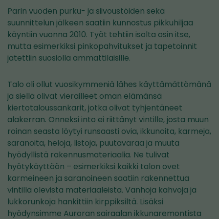
Parin vuoden purku- ja siivoustöiden sekä
suunnittelun jälkeen saatiin kunnostus pikkuhiljaa
käyntiin vuonna 2010. Työt tehtiin isolta osin itse,
mutta esimerkiksi pinkopahvitukset ja tapetoinnit
jätettiin suosiolla ammattilaisille.
Talo oli ollut vuosikymmeniä lähes käyttämättömänä
ja siellä olivat vierailleet oman elämänsä
kiertotaloussankarit, jotka olivat tyhjentäneet
alakerran. Onneksi into ei riittänyt vintille, josta muun
roinan seasta löytyi runsaasti ovia, ikkunoita, karmeja,
saranoita, heloja, listoja, puutavaraa ja muuta
hyödyllistä rakennusmateriaalia. Ne tulivat
hyötykäyttöön – esimerkiksi kaikki talon ovet
karmeineen ja saranoineen saatiin rakennettua
vintillä olevista materiaaleista. Vanhoja kahvoja ja
lukkorunkoja hankittiin kirppiksiltä. Lisäksi
hyödynsimme Auroran sairaalan ikkunaremontista