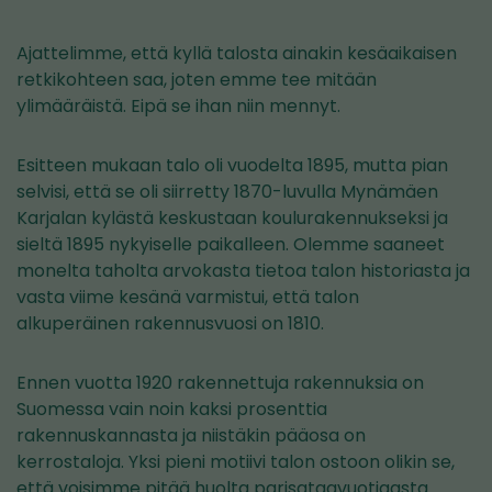
Ajattelimme, että kyllä talosta ainakin kesäaikaisen
retkikohteen saa, joten emme tee mitään
ylimääräistä. Eipä se ihan niin mennyt.
Esitteen mukaan talo oli vuodelta 1895, mutta pian
selvisi, että se oli siirretty 1870-luvulla Mynämäen
Karjalan kylästä keskustaan koulurakennukseksi ja
sieltä 1895 nykyiselle paikalleen. Olemme saaneet
monelta taholta arvokasta tietoa talon historiasta ja
vasta viime kesänä varmistui, että talon
alkuperäinen rakennusvuosi on 1810.
Ennen vuotta 1920 rakennettuja rakennuksia on
Suomessa vain noin kaksi prosenttia
rakennuskannasta ja niistäkin pääosa on
kerrostaloja. Yksi pieni motiivi talon ostoon olikin se,
että voisimme pitää huolta parisataavuotiaasta