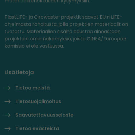
materiaalitehokkuuden kysymyksiin.
PlastLIFE- ja Circwaste-projektit saavat EU:n LIFE-
ohjelmasta rahoitusta, jolla projektien materiaalit on
tuotettu. Materiaalien sisältö edustaa ainoastaan
projektien omia näkemyksiä, joista CINEA/Euroopan
komissio ei ole vastuussa.
Lisätietoja
Tietoa meistä
Tietosuojailmoitus
Saavutettavuusseloste
Tietoa evästeistä