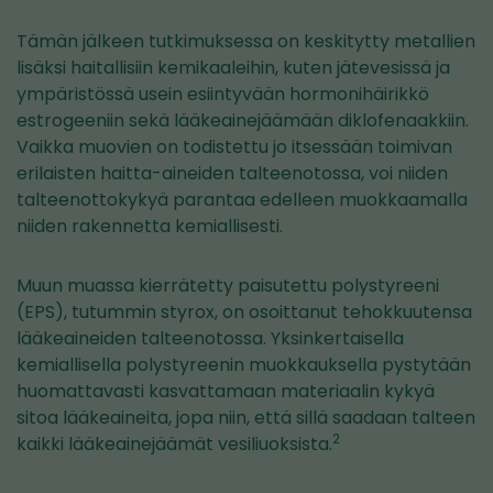
Tämän jälkeen tutkimuksessa on keskitytty metallien
lisäksi haitallisiin kemikaaleihin, kuten jätevesissä ja
ympäristössä usein esiintyvään hormonihäirikkö
estrogeeniin sekä lääkeainejäämään diklofenaakkiin.
Vaikka muovien on todistettu jo itsessään toimivan
erilaisten haitta-aineiden talteenotossa, voi niiden
talteenottokykyä parantaa edelleen muokkaamalla
niiden rakennetta kemiallisesti.
Muun muassa kierrätetty paisutettu polystyreeni
(EPS), tutummin styrox, on osoittanut tehokkuutensa
lääkeaineiden talteenotossa. Yksinkertaisella
kemiallisella polystyreenin muokkauksella pystytään
huomattavasti kasvattamaan materiaalin kykyä
sitoa lääkeaineita, jopa niin, että sillä saadaan talteen
2
kaikki lääkeainejäämät vesiliuoksista.