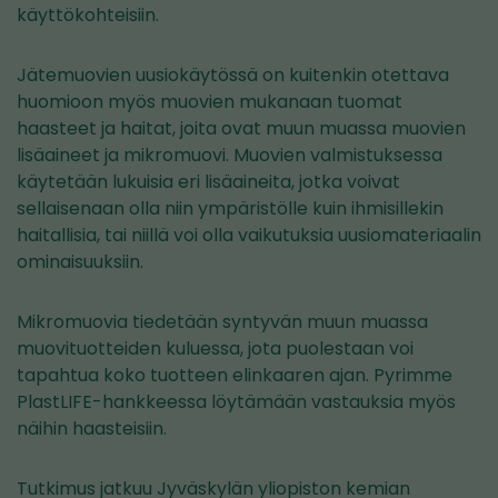
käyttökohteisiin.
Jätemuovien uusiokäytössä on kuitenkin otettava
huomioon myös muovien mukanaan tuomat
haasteet ja haitat, joita ovat muun muassa muovien
lisäaineet ja mikromuovi. Muovien valmistuksessa
käytetään lukuisia eri lisäaineita, jotka voivat
sellaisenaan olla niin ympäristölle kuin ihmisillekin
haitallisia, tai niillä voi olla vaikutuksia uusiomateriaalin
ominaisuuksiin.
Mikromuovia tiedetään syntyvän muun muassa
muovituotteiden kuluessa, jota puolestaan voi
tapahtua koko tuotteen elinkaaren ajan. Pyrimme
PlastLIFE-hankkeessa löytämään vastauksia myös
näihin haasteisiin.
Tutkimus jatkuu Jyväskylän yliopiston kemian