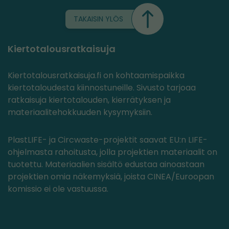
TAKAISIN YLÖS
Kiertotalousratkaisuja
Kiertotalousratkaisuja.fi on kohtaamispaikka
kiertotaloudesta kiinnostuneille. Sivusto tarjoaa
ratkaisuja kiertotalouden, kierrätyksen ja
materiaalitehokkuuden kysymyksiin.
PlastLIFE- ja Circwaste-projektit saavat EU:n LIFE-
ohjelmasta rahoitusta, jolla projektien materiaalit on
tuotettu. Materiaalien sisältö edustaa ainoastaan
projektien omia näkemyksiä, joista CINEA/Euroopan
komissio ei ole vastuussa.