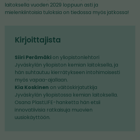
laitoksella vuoden 2029 loppuun asti ja
mielenkiintoisia tuloksia on tiedossa myös jatkossa!
Kirjoittajista
Siiri Perämäki
on yliopistonlehtori
Jyväskylän yliopiston kemian laitoksella, ja
hän suhtautuu kierrätykseen intohimoisesti
myös vapaa-ajallaan.
Kia Koskinen
on väitöskirjatutkija
Jyväskylän yliopistossa kemian laitoksella.
Osana PlastLIFE-hanketta hän etsii
innovatiivisia ratkaisuja muovien
uusiokäyttöön.