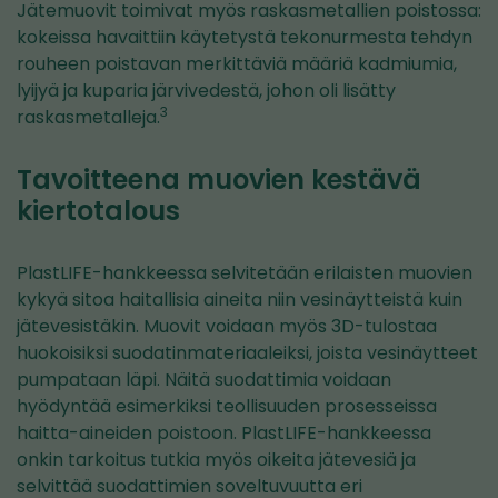
Jätemuovit toimivat myös raskasmetallien poistossa:
kokeissa havaittiin käytetystä tekonurmesta tehdyn
rouheen poistavan merkittäviä määriä kadmiumia,
lyijyä ja kuparia järvivedestä, johon oli lisätty
3
raskasmetalleja.
Tavoitteena muovien kestävä
kiertotalous
PlastLIFE-hankkeessa selvitetään erilaisten muovien
kykyä sitoa haitallisia aineita niin vesinäytteistä kuin
jätevesistäkin. Muovit voidaan myös 3D-tulostaa
huokoisiksi suodatinmateriaaleiksi, joista vesinäytteet
pumpataan läpi. Näitä suodattimia voidaan
hyödyntää esimerkiksi teollisuuden prosesseissa
haitta-aineiden poistoon. PlastLIFE-hankkeessa
onkin tarkoitus tutkia myös oikeita jätevesiä ja
selvittää suodattimien soveltuvuutta eri