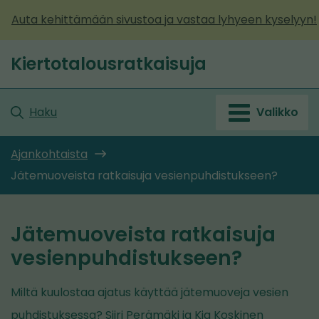
Siirry
Auta kehittämään sivustoa ja vastaa lyhyeen kyselyyn!
sisältöön
Kiertotalousratkaisuja
Etusivu
Haku
Valikko
Ajankohtaista
Jätemuoveista ratkaisuja vesienpuhdistukseen?
Jätemuoveista ratkaisuja
vesienpuhdistukseen?
Miltä kuulostaa ajatus käyttää jätemuoveja vesien
puhdistuksessa? Siiri Perämäki ja Kia Koskinen