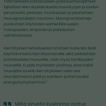
Tällä hetkellä kotitalouksien pakkausmuovijätteet
lajitellaan kierrätyslaitoksella muovityypin ja laadun
perusteella, pestään, murskataan, ja jalostetaan
muovigranulaatin muotoon. Muovigranulaatteja
puolestaan käytetään esimerkiksi uusien
roskapussien, ämpärien ja pakkausten
valmistuksessa.
Kierrätyksen tehostuessa tarvitaan kuitenkin lisää
käyttökohteita kierrätysmuoville, eikä pelkästään
kotitalouksien muoveille, vaan myös teollisuuden
muoveille. Ei pidä myöskään unohtaa, ettei kaikki
muovijäte sovellu kierrätykseen vaan osa
muovijätteestä päätyy edelleen poltettavaksi
1
energiahyötykäyttöön.
Miltä sinusta kuulostaa ajatus