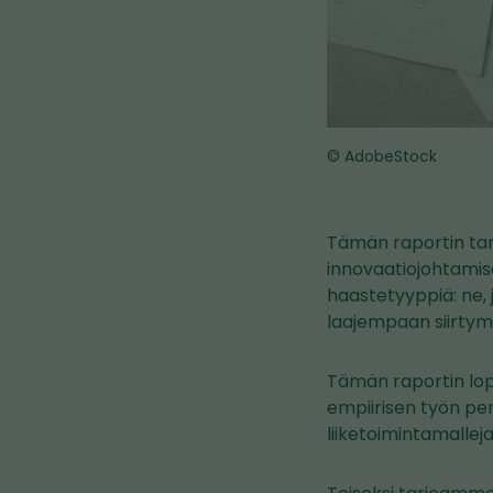
© AdobeStock
Tämän raportin tarko
innovaatiojohtamis
haastetyyppiä: ne, j
laajempaan siirtymi
Tämän raportin lo
empiirisen työn per
liiketoimintamalleja