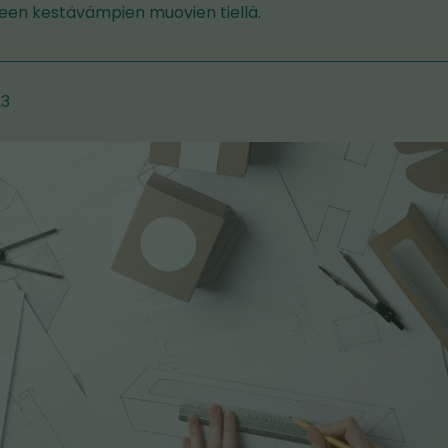
een kestävämpien muovien tiellä.
23