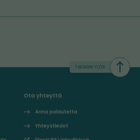
TAKAISIN YLÖS
Ota yhteyttä
Anna palautetta
Yhteystiedot
ste
PlastLIFE LinkedInissä