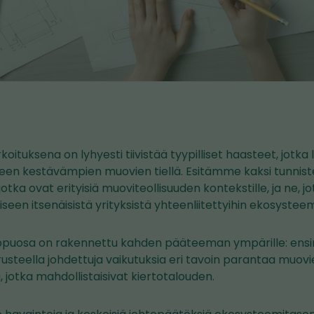
ituksena on lyhyesti tiivistää tyypilliset haasteet, jotka l
een kestävämpien muovien tiellä. Esitämme kaksi tunnist
otka ovat erityisiä muoviteollisuuden kontekstille, ja ne, jot
seen itsenäisistä yrityksistä yhteenliitettyihin ekosysteem
ppuosa on rakennettu kahden pääteeman ympärille: ens
usteella johdettuja vaikutuksia eri tavoin parantaa muovie
, jotka mahdollistaisivat kiertotalouden.