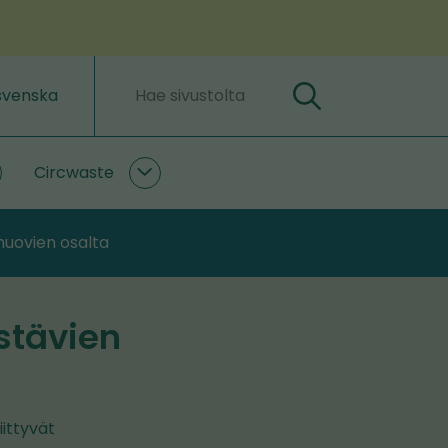
svenska
Hae
Hakusanat
Circwaste
lastLIFE
Circwaste
lasivut
alasivut
muovien osalta
stävien
iittyvät