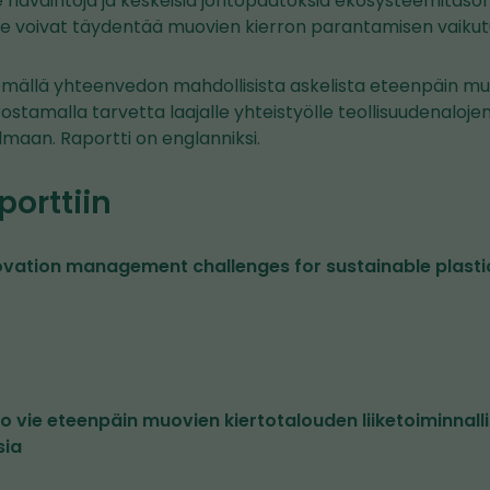
havaintoja ja keskeisiä johtopäätöksiä ekosysteemitason 
e voivat täydentää muovien kierron parantamisen vaikut
mällä yhteenvedon mahdollisista askelista eteenpäin m
stamalla tarvetta laajalle yhteistyölle teollisuudenalojen v
lmaan. Raportti on englanniksi.
porttiin
ovation management challenges for sustainable plasti
to vie eteenpäin muovien kiertotalouden liiketoiminnalli
sia