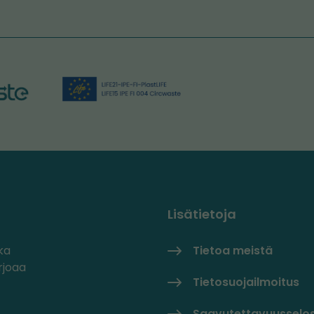
Lisätietoja
ka
Tietoa meistä
rjoaa
Tietosuojailmoitus
Saavutettavuusselo