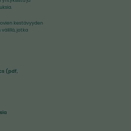
yrityksistä ja
uksia.
uovien kestävyyden
älillä, jotka
cs (pdf,
sia