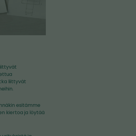
iittyvät
ettua
ka liittyvät
eihin.
innäkin esitämme
n kiertoa ja löytää