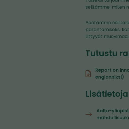
Toiseksi tarjoamme 
selitämme, miten n
Päätämme esittele
parantamiseksi koro
liittyvät muovimaai
Tutustu ra
Report on inn
englanniksi)
Lisätietoja
Aalto-yliopis
mahdollisuuk