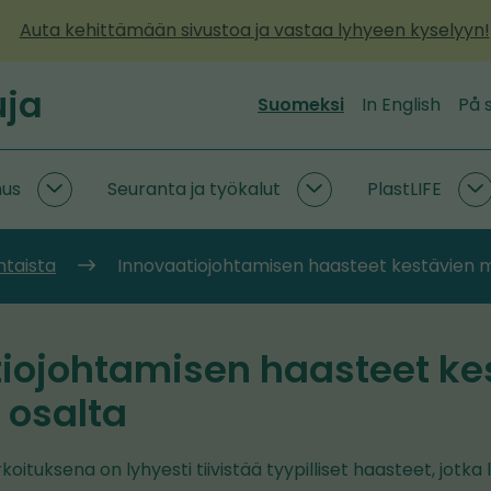
Auta kehittämään sivustoa ja vastaa lyhyeen kyselyyn!
uja
Suomeksi
In English
På 
mus
Seuranta ja työkalut
PlastLIFE
Kiertotaloustutkimus
Seuranta
P
alasivut
ja
a
työkalut
htaista
Innovaatiojohtamisen haasteet kestävien 
alasivut
iojohtamisen haasteet ke
 osalta
ituksena on lyhyesti tiivistää tyypilliset haasteet, jotka l