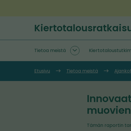
Siirry
sisältöön
Kiertotalousratkais
Etusivu
Tietoa meistä
Kiertotaloustutki
Tietoa
meistä
alasivut
Etusivu
Tietoa meistä
Ajanko
Innovaat
muovien
Tämän raportin tarko