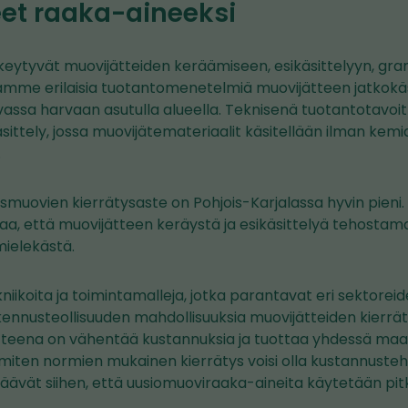
eet raaka-aineeksi
ytyvät muovijätteiden keräämiseen, esikäsittelyyn, granu
taamme erilaisia tuotantomenetelmiä muovijätteen jatkokäs
assa harvaan asutulla alueella. Teknisenä tuotantotavoi
äsittely, jossa muovijätemateriaalit käsitellään ilman kemi
.
muovien kierrätysaste on Pohjois-Karjalassa hyvin pieni. 
a, että muovijätteen keräystä ja esikäsittelyä tehostama
 mielekästä.
kniikoita ja toimintamalleja, jotka parantavat eri sektorei
ennusteollisuuden mahdollisuuksia muovijätteiden kierrä
teena on vähentää kustannuksia ja tuottaa yhdessä maat
ä, miten normien mukainen kierrätys voisi olla kustannus
äävät siihen, että uusiomuoviraaka-aineita käytetään pitk