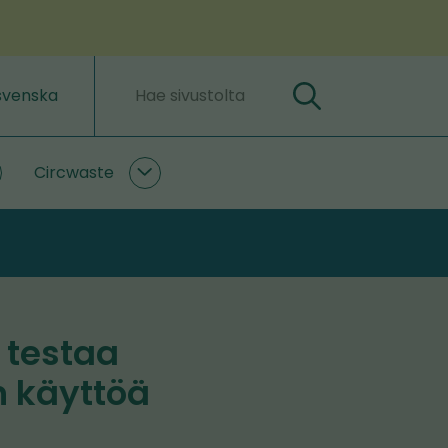
svenska
Hae
Hakusanat
Circwaste
lastLIFE
Circwaste
lasivut
alasivut
 testaa
n käyttöä