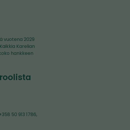
nä vuotena 2029
Kaikkia Karelian
 koko hankkeen
roolista
+358 50 913 1786,