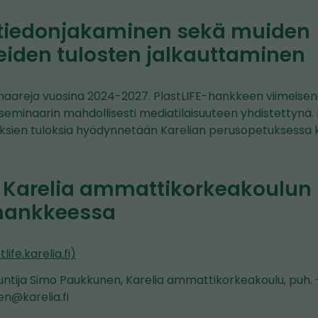
 tiedonjakaminen sekä muiden
iden tulosten jalkauttaminen
aareja vuosina 2024-2027. PlastLIFE-hankkeen viimeise
eminaarin mahdollisesti mediatilaisuuteen yhdistettynä. 
ksien tuloksia hyödynnetään Karelian perusopetuksessa
a Karelia ammattikorkeakoulun 
-hankkeessa
life.karelia.fi)
untija Simo Paukkunen, Karelia ammattikorkeakoulu, puh. 
n@karelia.fi