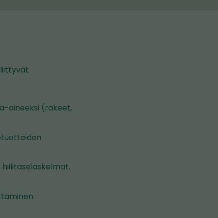
iittyvät
a-aineeksi (rakeet,
otuotteiden
iilitaselaskelmat,
ttaminen.