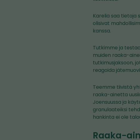
Karelia saa tietoja 
olisivat mahdollis
kanssa.
Tutkimme ja testaa
muiden raaka-ainei
tutkimusjaksoon, jo
reagoida jätemuovi
Teemme tiivistä yht
raaka-ainetta uusii
Joensuussa ja käyt
granulaateiksi teh
hankinta ei ole talo
Raaka-ain