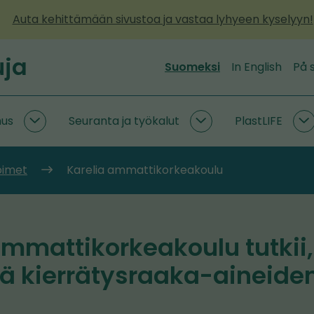
Auta kehittämään sivustoa ja vastaa lyhyeen kyselyyn!
uja
Suomeksi
In English
På 
mus
Seuranta ja työkalut
PlastLIFE
Kiertotaloustutkimus
Seuranta
P
alasivut
ja
a
työkalut
toimet
Karelia ammattikorkeakoulu
alasivut
ammattikorkeakoulu tutkii,
ää kierrätysraaka-aineide