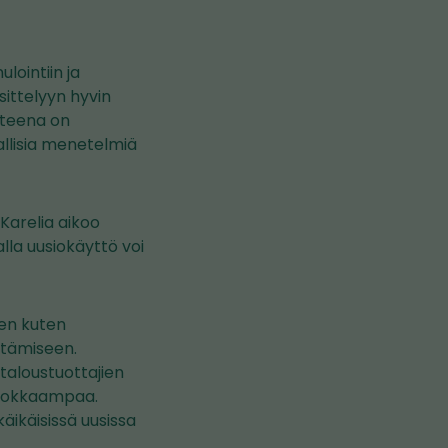
lointiin ja
ittelyyn hyvin
tteena on
allisia menetelmiä
Karelia aikoo
lla uusiokäyttö voi
den kuten
ttämiseen.
aloustuottajien
tehokkaampaa.
äikäisissä uusissa