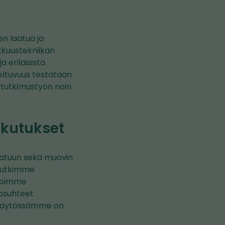
n laatua ja
kkuustekniikan
 erilaisista
veltuvuus testataan
a tutkimustyön noin
ikutukset
aatuun sekä muovin
 Tutkimme
vioimme
losuhteet
a käytössämme on