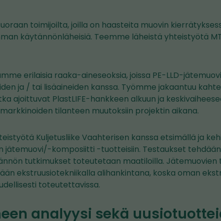
suoraan toimijoilta, joilla on haasteita muovin kierrätyksess
imman käytännönläheisiä. Teemme läheistä yhteistyötä MT
mme erilaisia raaka-aineseoksia, joissa PE-LLD-jätemuovi
den ja / tai lisäaineiden kanssa. Työmme jakaantuu kaht
tka ajoittuvat PlastLIFE-hankkeen alkuun ja keskivaiheesee
markkinoiden tilanteen muutoksiin projektin aikana.
eistyötä Kuljetusliike Vaahterisen kanssa etsimällä ja ke
n jätemuovi/-komposiitti -tuotteisiin. Testaukset tehdään 
ännön tutkimukset toteutetaan maatiloilla. Jätemuovien
dään ekstruusiotekniikalla alihankintana, koska oman eks
udellisesti toteutettavissa.
een analyysi sekä uusiotuotte