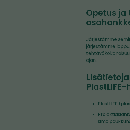
Opetus ja
osahankke
Järjestämme semin
järjestämme loppus
tehtäväkokonaisuu
ajan.
Lisätietoj
PlastLIFE
PlastLIFE (plast
Projektiasiant
simo.paukkune