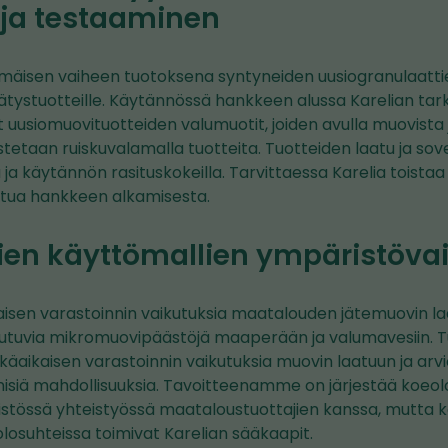
 ja testaaminen
isen vaiheen tuotoksena syntyneiden uusiogranulaattie
rätystuotteille. Käytännössä hankkeen alussa Karelian tar
 uusiomuovituotteiden valumuotit, joiden avulla muovista ja
stetaan ruiskuvalamalla tuotteita. Tuotteiden laatu ja so
ä ja käytännön rasituskokeilla. Tarvittaessa Karelia toista
ttua hankkeen alkamisesta.
en käyttömallien ympäristöva
isen varastoinnin vaikutuksia maatalouden jätemuovin l
eutuvia mikromuovipäästöjä maaperään ja valumavesiin.
tkäaikaisen varastoinnin vaikutuksia muovin laatuun ja ar
knisiä mahdollisuuksia. Tavoitteenamme on järjestää koeo
istössä yhteistyössä maataloustuottajien kanssa, mutt
losuhteissa toimivat Karelian sääkaapit.