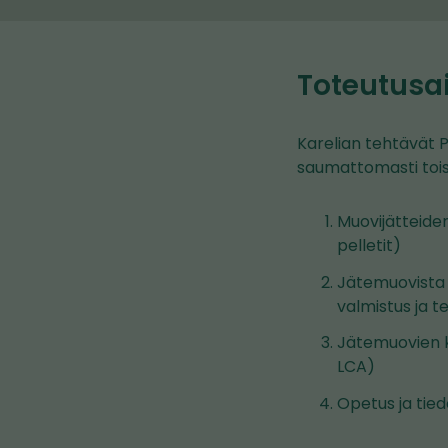
Toteutusa
Karelian tehtävät P
saumattomasti toisi
Muovijätteiden
pelletit)
Jätemuovista 
valmistus ja 
Jätemuovien k
LCA)
Opetus ja tie