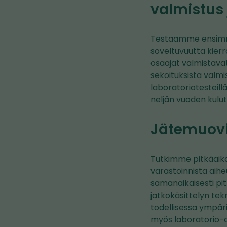
valmistus
Testaamme ensimmä
soveltuvuutta kier
osaajat valmistavat
sekoituksista valmi
laboratoriotesteill
neljän vuoden kulu
Jätemuovi
Tutkimme pitkäaika
varastoinnista aih
samanaikaisesti pi
jatkokäsittelyn te
todellisessa ympär
myös laboratorio-o