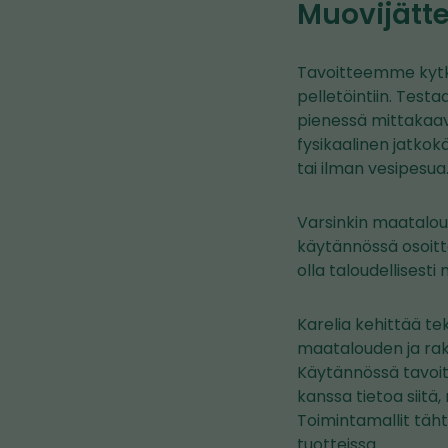
Muovijätt
Tavoitteemme kytke
pelletöintiin. Tes
pienessä mittakaav
fysikaalinen jatkok
tai ilman vesipesua
Varsinkin maatalous
käytännössä osoitta
olla taloudellisesti
Karelia kehittää te
maatalouden ja rak
Käytännössä tavoit
kanssa tietoa siit
Toimintamallit täht
tuotteissa.