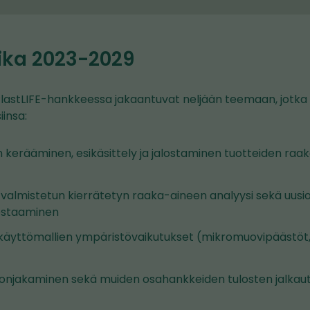
ika 2023-2029
lastLIFE-hankkeessa jakaantuvat neljään teemaan, jotka l
insa:
 kerääminen, esikäsittely ja jalostaminen tuotteiden raak
valmistetun kierrätetyn raaka-aineen analyysi sekä uusi
testaaminen
äyttömallien ympäristövaikutukset (mikromuovipäästöt, h
donjakaminen sekä muiden osahankkeiden tulosten jalkau