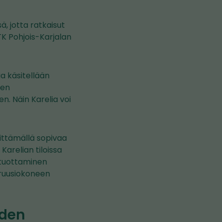
ä, jotta ratkaisut
K Pohjois-Karjalan
a käsitellään
een
n. Näin Karelia voi
hittämällä sopivaa
Karelian tiloissa
 tuottaminen
truusiokoneen
iden