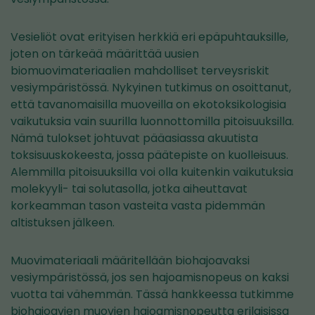
Vesieliöt ovat erityisen herkkiä eri epäpuhtauksille,
joten on tärkeää määrittää uusien
biomuovimateriaalien mahdolliset terveysriskit
vesiympäristössä. Nykyinen tutkimus on osoittanut,
että tavanomaisilla muoveilla on ekotoksikologisia
vaikutuksia vain suurilla luonnottomilla pitoisuuksilla.
Nämä tulokset johtuvat pääasiassa akuutista
toksisuuskokeesta, jossa päätepiste on kuolleisuus.
Alemmilla pitoisuuksilla voi olla kuitenkin vaikutuksia
molekyyli- tai solutasolla, jotka aiheuttavat
korkeamman tason vasteita vasta pidemmän
altistuksen jälkeen.
Muovimateriaali määritellään biohajoavaksi
vesiympäristössä, jos sen hajoamisnopeus on kaksi
vuotta tai vähemmän. Tässä hankkeessa tutkimme
biohajoavien muovien hajoamisnopeutta erilaisissa