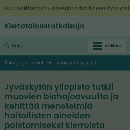
Siirry
Auta kehittämään sivustoa ja vastaa lyhyeen kyselyyn!
sisältöön
Kiertotalousratkaisuja
Etusivu
Haku
Valikko
Toimijat ja toimet
Jyväskylän yliopisto
Jyväskylän yliopisto tutkii
muovien biohajoavuutta ja
kehittää menetelmiä
haitallisten aineiden
poistamiseksi kierroista