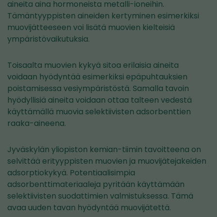
aineita aina hormoneista metalli-ioneihin.
Tämäntyyppisten aineiden kertyminen esimerkiksi
muovijätteeseen voi lisätä muovien kielteisiä
ympäristövaikutuksia.
Toisaalta muovien kykyä sitoa erilaisia aineita
voidaan hyödyntää esimerkiksi epäpuhtauksien
poistamisessa vesiympäristöstä. Samalla tavoin
hyödyllisiä aineita voidaan ottaa talteen vedestä
käyttämällä muovia selektiivisten adsorbenttien
raaka-aineena.
Jyväskylän yliopiston kemian-tiimin tavoitteena on
selvittää erityyppisten muovien ja muovijätejakeiden
adsorptiokykyä. Potentiaalisimpia
adsorbenttimateriaaleja pyritään käyttämään
selektiivisten suodattimien valmistuksessa. Tämä
avaa uuden tavan hyödyntää muovijätettä.