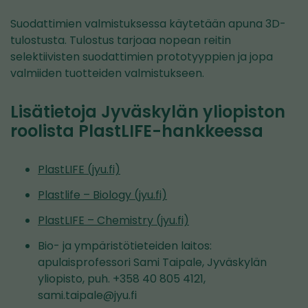
Suodattimien valmistuksessa käytetään apuna 3D-
tulostusta. Tulostus tarjoaa nopean reitin
selektiivisten suodattimien prototyyppien ja jopa
valmiiden tuotteiden valmistukseen.
Lisätietoja Jyväskylän yliopiston
roolista PlastLIFE-hankkeessa
PlastLIFE (jyu.fi)
Plastlife – Biology (jyu.fi)
PlastLIFE – Chemistry (jyu.fi)
Bio- ja ympäristötieteiden laitos:
apulaisprofessori Sami Taipale, Jyväskylän
yliopisto, puh. +358 40 805 4121,
sami.taipale@jyu.fi