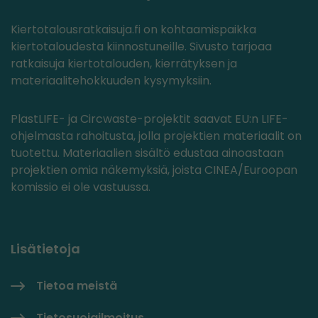
Kiertotalousratkaisuja.fi on kohtaamispaikka
kiertotaloudesta kiinnostuneille. Sivusto tarjoaa
ratkaisuja kiertotalouden, kierrätyksen ja
materiaalitehokkuuden kysymyksiin.
PlastLIFE- ja Circwaste-projektit saavat EU:n LIFE-
ohjelmasta rahoitusta, jolla projektien materiaalit on
tuotettu. Materiaalien sisältö edustaa ainoastaan
projektien omia näkemyksiä, joista CINEA/Euroopan
komissio ei ole vastuussa.
Lisätietoja
Tietoa meistä
Tietosuojailmoitus