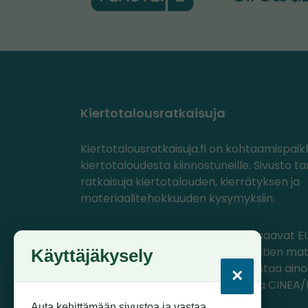
Kiertotalousratkaisuja
Kiertotalousratkaisuja.fi on kohtaamispaik
kiertotaloudesta kiinnostuneille. Sivusto ta
ratkaisuja kiertotalouden, kierrätyksen ja
materiaalitehokkuuden kysymyksiin.
PlastLIFE- ja Circwaste-projektit saavat EU
ohjelmasta rahoitusta, jolla projektien mat
Käyttäjäkysely
tuotettu. Materiaalien sisältö edustaa ain
×
projektien omia näkemyksiä, joista CINEA
komissio ei ole vastuussa.
Auta kehittämään sivustoa ja vastaa