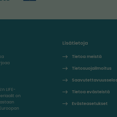
Lisätietoja
ka
Tietoa meistä
rjoaa
Tietosuojailmoitus
Saavutettavuusselo
:n LIFE-
Tietoa evästeistä
eriaalit on
oastaan
Evästeasetukset
/Euroopan