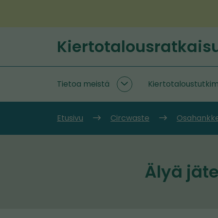
Siirry
sisältöön
Kiertotalousratkais
Etusivu
Tietoa meistä
Kiertotaloustutki
Tietoa
meistä
alasivut
Etusivu
Circwaste
Osahankkee
Älyä jät