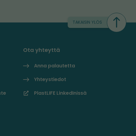
TAKAISIN YLÖS
Ota yhteyttä
Anna palautetta
Yhteystiedot
ste
PlastLIFE LinkedInissä