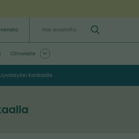
svenska
Hae
Hakusanat
Circwaste
lastLIFE
Circwaste
lasivut
alasivut
 Jyväskylän Kankaalla
kaalla