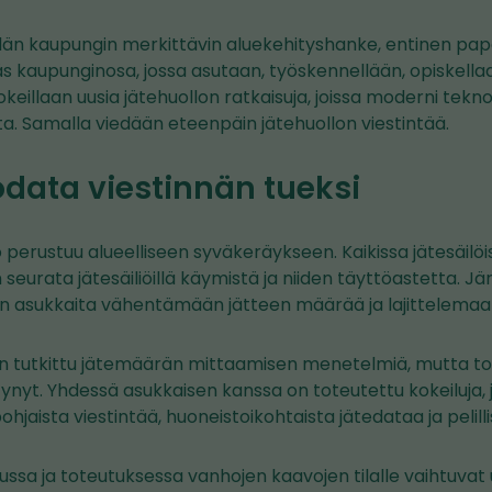
än kaupungin merkittävin aluekehityshanke, entinen pap
s kaupunginosa, jossa asutaan, työskennellään, opiskellaa
keillaan uusia jätehuollon ratkaisuja, joissa moderni tekn
a. Samalla viedään eteenpäin jätehuollon viestintää.
data viestinnän tueksi
perustuu alueelliseen syväkeräykseen. Kaikissa jätesäilö
an seurata jätesäiliöillä käymistä ja niiden täyttöastetta. 
n asukkaita vähentämään jätteen määrää ja lajittelema
 tutkittu jätemäärän mittaamisen menetelmiä, mutta toi
ytynyt. Yhdessä asukkaisen kanssa on toteutettu kokeiluja, 
hjaista viestintää, huoneistoikohtaista jätedataa ja pelil
ssa ja toteutuksessa vanhojen kaavojen tilalle vaihtuvat u