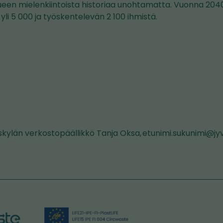
alueen mielenkiintoista historiaa unohtamatta. Vuonna 204
yli 5 000 ja työskentelevän 2 100 ihmistä.
a
skylän verkostopäällikkö Tanja Oksa, etunimi.sukunimi@jyv