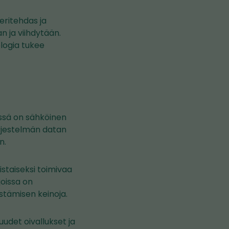
eritehdas ja
n ja viihdytään.
ologia tukee
issä on sähköinen
Järjestelmän datan
an.
staiseksi toimivaa
joissa on
listämisen keinoja.
udet oivallukset ja