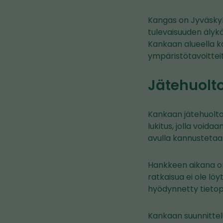
Kangas on Jyväskyl
tulevaisuuden älykä
Kankaan alueella ko
ympäristötavoitteit
Jätehuolto
Kankaan jätehuolto 
lukitus, jolla voida
avulla kannustetaa
Hankkeen aikana on
ratkaisua ei ole lö
hyödynnetty tietopo
Kankaan suunnittelu