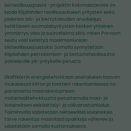
bioteollisuuspuisto -projektin kokonaistavoite on
luoda Kilpilahden teollisuusalueen yritysten sekä
joidenkin bio- ja kiertotalouden arvoketjua
kehittävien suomalaisyritysten kesken yhteinen
ymmärrys, visio ja suunnitelma siitä, miten Porvoon
seutu voisi kehittyä maailmanluokan
bioteollisuuspuistoksi. Samalla synnytetään
Kilpilahden petrokemian- ja biotuoteteollisuutta
palveleville pk-yrityksille perusta.
Skaftkärrin energiatehokkaan asuinalueen kaavan
mukaisessa infran ja tonttien rakentamisessa on
parannettu maarakentamisen
materiaalitehokkuutta perustamalla maa- ja
kiviaineksen esikäsittely- ja välivarastointialue.
Toiminnalla säästetään neitseellisiä kiviaineksia,
tarve rakentaa maankaatopaikkoja vähenee ja
säästetään samalla kustannuksissa.