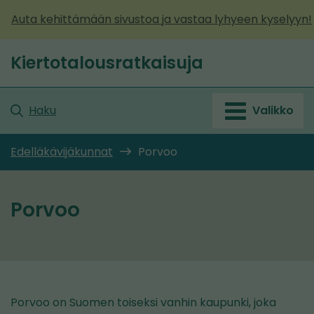
Siirry
Auta kehittämään sivustoa ja vastaa lyhyeen kyselyyn!
sisältöön
Kiertotalousratkaisuja
Etusivu
Haku
Valikko
Edelläkävijäkunnat
Porvoo
Porvoo
Porvoo on Suomen toiseksi vanhin kaupunki, joka