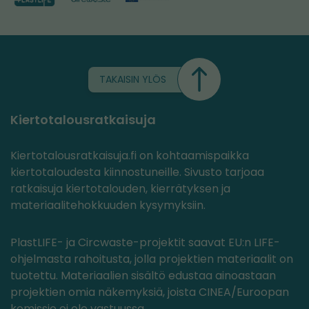
TAKAISIN YLÖS
Kiertotalousratkaisuja
Kiertotalousratkaisuja.fi on kohtaamispaikka
kiertotaloudesta kiinnostuneille. Sivusto tarjoaa
ratkaisuja kiertotalouden, kierrätyksen ja
materiaalitehokkuuden kysymyksiin.
PlastLIFE- ja Circwaste-projektit saavat EU:n LIFE-
ohjelmasta rahoitusta, jolla projektien materiaalit on
tuotettu. Materiaalien sisältö edustaa ainoastaan
projektien omia näkemyksiä, joista CINEA/Euroopan
komissio ei ole vastuussa.