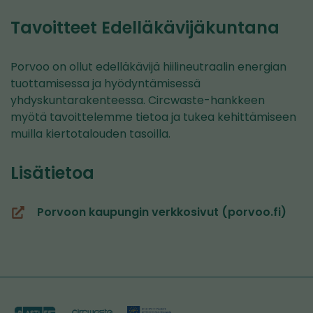
Tavoitteet Edelläkävijäkuntana
Porvoo on ollut edelläkävijä hiilineutraalin energian
tuottamisessa ja hyödyntämisessä
yhdyskuntarakenteessa. Circwaste-hankkeen
myötä tavoittelemme tietoa ja tukea kehittämiseen
muilla kiertotalouden tasoilla.
Lisätietoa
Porvoon kaupungin verkkosivut (porvoo.fi)
(avautuu
uuteen
ikkunaan,
siirryt
toiseen
palveluun)