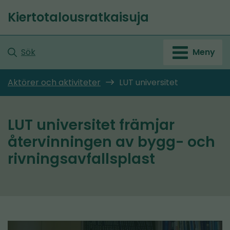
Gå
Kiertotalousratkaisuja
till
Startsida
innehållet
Sök
Meny
Aktörer och aktiviteter
LUT universitet
LUT universitet främjar
återvinningen av bygg- och
rivningsavfallsplast