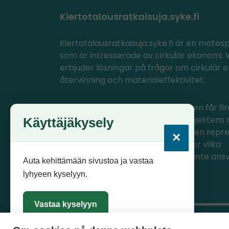
Kiertotalousratkaisuja.syke.fi
Kiertotalousratkaisuja.syke.fi är en mötes
som är intresserade av cirkulär ekonomi
erbjuder lösningar på frågor om cirkulär 
återvinning och materialeffektivitet.
PlastLIFE- och Circwaste-projekten får fin
EU:s LIFE-program, med vilket projektens 
Käyttäjäkysely
producerats. Innehållet i materialen repr
×
endast projektens egna åsikter, för vilka
CINEA/Europeiska kommissionen inte ansv
Auta kehittämään sivustoa ja vastaa
lyhyeen kyselyyn.
Vastaa kyselyyn