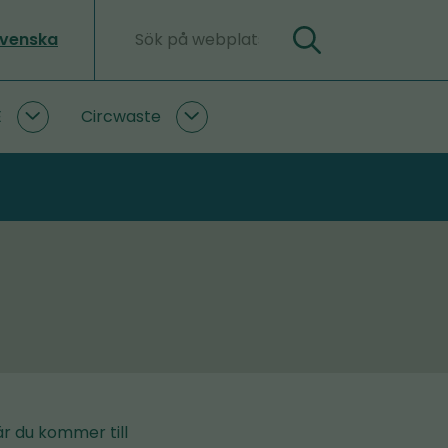
svenska
Sök
Sökord
E
Circwaste
PlastLIFE
Circwaste
undersidor
undersidor
är du kommer till