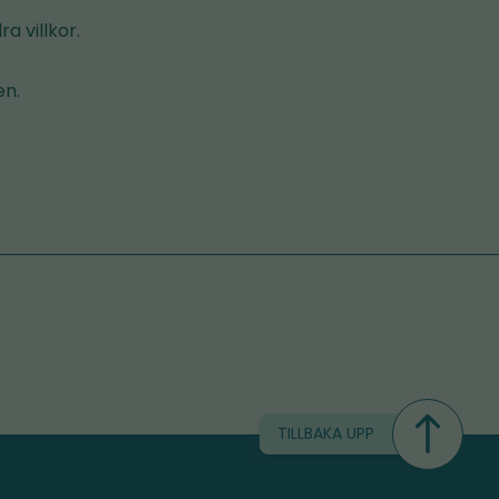
a villkor.
en.
TILLBAKA UPP