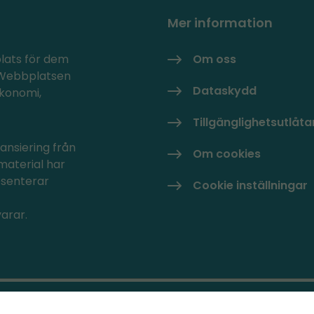
Mer information
plats för dem
Om oss
. Webbplatsen
Dataskydd
ekonomi,
Tillgänglighetsutlåt
ansiering från
Om cookies
material har
esenterar
Cookie inställningar
arar.