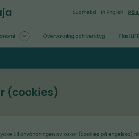
uja
Suomeksi
In English
På 
konomi
Övervakning och verktyg
PlastLIF
Forskning
om
cirkulär
ekonomi
undersidor
 (cookies)
tycke till användningen av kakor (cookies på engelska) n