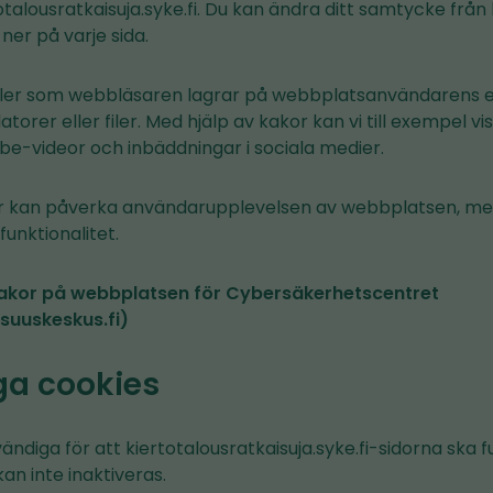
talousratkaisuja.syke.fi. Du kan ändra ditt samtycke från
 ner på varje sida.
filer som webbläsaren lagrar på webbplatsanvändarens e
torer eller filer. Med hjälp av kakor kan vi till exempel vi
e-videor och inbäddningar i sociala medier.
or kan påverka användarupplevelsen av webbplatsen, me
unktionalitet.
akor på webbplatsen för Cybersäkerhetscentret
isuuskeskus.fi)
a cookies
ändiga för att kiertotalousratkaisuja.syke.fi-sidorna ska 
n inte inaktiveras.