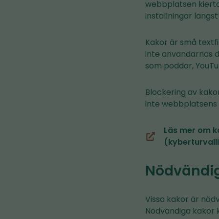
webbplatsen kierto
inställningar längst
Kakor är små text
inte användarnas da
som poddar, YouTub
Blockering av kak
inte webbplatsens f
Läs mer om k
(du
(kyberturvall
blir
omdirigerad
Nödvändig
till
en
Vissa kakor är nödv
annan
Nödvändiga kakor ka
tjänst)