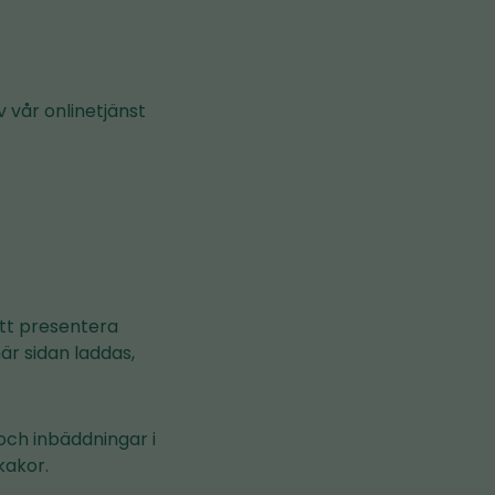
 vår onlinetjänst
att presentera
är sidan laddas,
 och inbäddningar i
kakor.