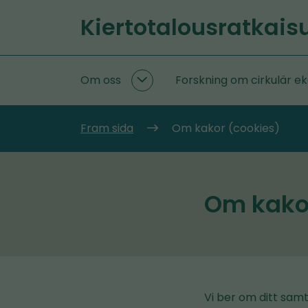
Gå
Kiertotalousratkais
till
Startsida
innehållet
Om oss
Forskning om cirkulär e
Om
oss
undersidor
Fram sida
Om kakor (cookies)
Om kakor
Vi ber om ditt sam