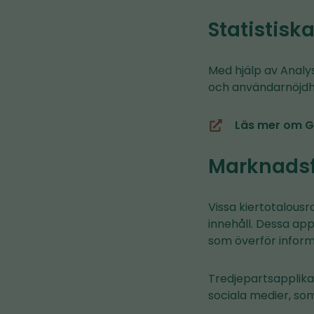
Statistisk
Med hjälp av Analy
och användarnöjdhe
Läs mer om G
(du
blir
Marknadsf
omdirigerad
till
en
Vissa kiertotalousr
annan
innehåll. Dessa ap
tjänst)
som överför informat
Tredjepartsapplikat
sociala medier, som