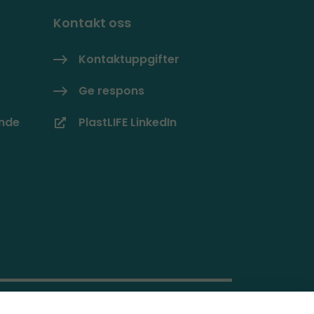
Kontakt oss
Kontaktuppgifter
Ge respons
ande
PlastLIFE LinkedIn