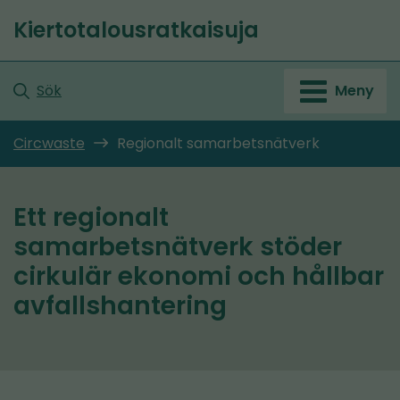
Gå
Kiertotalousratkaisuja
till
Startsida
innehållet
Sök
Meny
Circwaste
Regionalt samarbetsnätverk
Ett regionalt
samarbetsnätverk stöder
cirkulär ekonomi och hållbar
avfallshantering