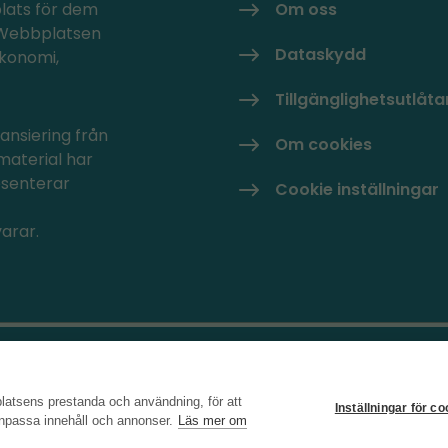
plats för dem
Om oss
. Webbplatsen
Dataskydd
ekonomi,
Tillgänglighetsutlåt
ansiering från
Om cookies
material har
esenterar
Cookie inställningar
arar.
latsens prestanda och användning, för att
Inställningar för c
 anpassa innehåll och annonser.
Läs mer om