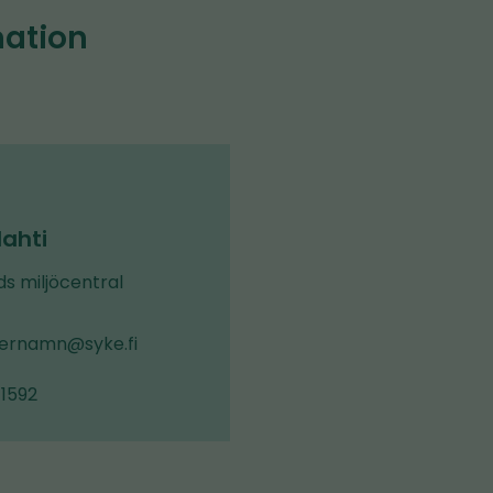
mation
ahti
ds miljöcentral
ternamn@syke.fi
 1592