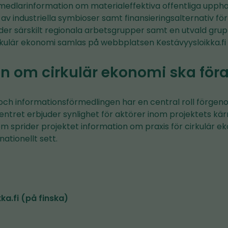
medlarinformation om materialeffektiva offentliga upphan
 industriella symbioser samt finansieringsalternativ för n
der särskilt regionala arbetsgrupper samt en utvald gru
kulär ekonomi samlas på webbplatsen Kestävyysloikka.fi (
n om cirkulär ekonomi ska föra
ch informationsförmedlingen har en central roll förge
centret erbjuder synlighet för aktörer inom projektets 
om sprider projektet information om praxis för cirkulär 
nationellt sett.
ka.fi (på finska)