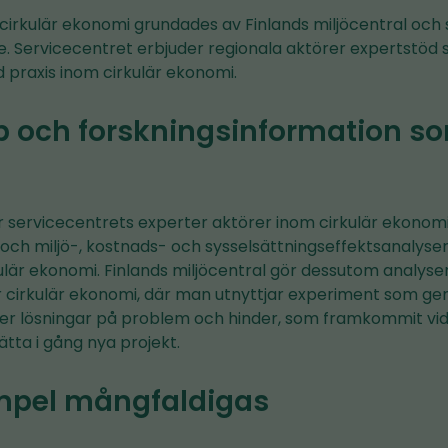
 cirkulär ekonomi grundades av Finlands miljöcentral oc
e. Servicecentret erbjuder regionala aktörer expertstöd
 praxis inom cirkulär ekonomi.
p och forskningsinformation so
r servicecentrets experter aktörer inom cirkulär ekonomi
 och miljö-, kostnads- och sysselsättningseffektsanalyse
kulär ekonomi. Finlands miljöcentral gör dessutom analyse
för cirkulär ekonomi, där man utnyttjar experiment som g
er lösningar på problem och hinder, som framkommit vid
ätta i gång nya projekt.
mpel mångfaldigas