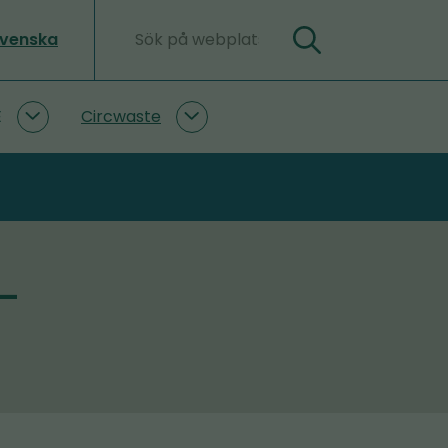
svenska
Sök
Sökord
E
Circwaste
PlastLIFE
Circwaste
undersidor
undersidor
 –