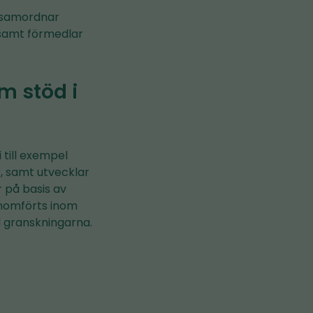
h samordnar
 samt förmedlar
m stöd i
 till exempel
r, samt utvecklar
r på basis av
enomförts inom
 granskningarna.