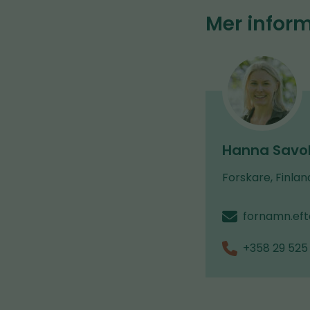
nytt
Mer infor
fönster,
du
blir
omdirigerad
till
en
annan
Hanna Savol
tjänst)
Forskare, Finlan
fornamn.ef
+358 29 525