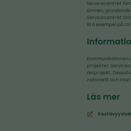
Servicecentret för
ämnen, grundande av
Servicecentret stö
Bra exempel på cir
Informatio
Kommunikationen o
projektet. Service
delprojekt. Dessut
nationellt och inter
Läs mer
Kestävyysloik
(öppnas
i
ett