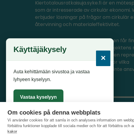
Kiertotalousratkaisuja.syke.fi är en mötes
som är intresserade av cirkulär ekonomi
erbjuder lösningar på frågor om cirkulär 
återvinning och materialeffektivitet.
PlastLIFE- och Circwaste-projekten får fin
EU:s LIFE-program, med vilket projektens 
Käyttäjäkysely
producerats. Innehållet i materialen repr
×
endast projektens egna åsikter, för vilka
CINEA/Europeiska kommissionen inte ansv
Auta kehittämään sivustoa ja vastaa
lyhyeen kyselyyn.
Vastaa kyselyyn
Om cookies på denna webbplats
Vi använder cookies för att samla in och analysera information om webbp
Sulje
förbättra funktioner kopplade till sociala medier och för att förbättra och
kakor