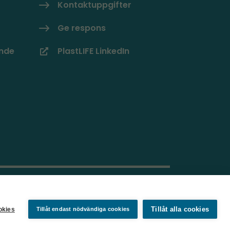
Kontaktuppgifter
Ge respons
ande
PlastLIFE LinkedIn
Tillåt alla cookies
ookies
Tillåt endast nödvändiga cookies