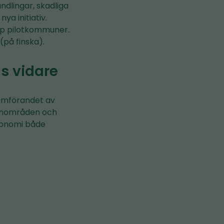
dlingar, skadliga
ya initiativ.
pp pilotkommuner.
på finska).
s vidare
nomförandet av
kärnområden och
ekonomi både