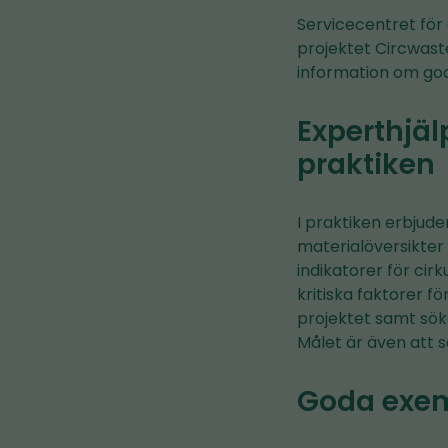
Servicecentret för
projektet Circwast
information om god
Experthjäl
praktiken
I praktiken erbjude
materialöversikter
indikatorer för cir
kritiska faktorer 
projektet samt sök
Målet är även att s
Goda exe