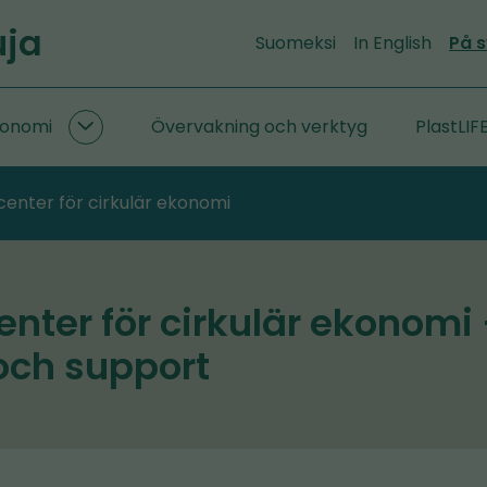
uja
Suomeksi
In English
På 
konomi
Övervakning och verktyg
PlastLIF
Forskning
om
cirkulär
center för cirkulär ekonomi
ekonomi
undersidor
enter för cirkulär ekonomi
och support