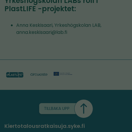
Yrkeshögskolan LABs roll i
PlastLIFE -projektet:
Anna Keskisaari, Yrkeshögskolan LAB,
anna.keskisaari@lab.fi
TILLBAKA UPP
Kiertotalousratkaisuja.syke.fi