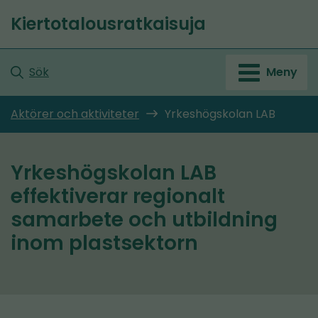
Gå
Kiertotalousratkaisuja
till
Startsida
innehållet
Sök
Meny
Aktörer och aktiviteter
Yrkeshögskolan LAB
Yrkeshögskolan LAB
effektiverar regionalt
samarbete och utbildning
inom plastsektorn