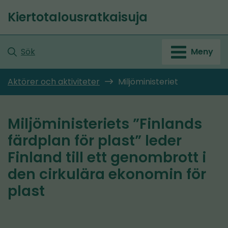
Gå
Kiertotalousratkaisuja
till
Startsida
innehållet
Sök
Meny
Aktörer och aktiviteter
Miljöministeriet
Miljöministeriets ”Finlands
färdplan för plast” leder
Finland till ett genombrott i
den cirkulära ekonomin för
plast