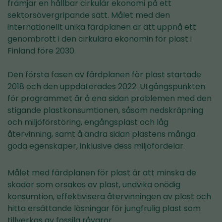
främjar en hållbar cirkulär ekonomi på ett
sektorsövergripande sätt. Målet med den
internationellt unika färdplanen är att uppnå ett
genombrott i den cirkulära ekonomin för plast i
Finland före 2030.
Den första fasen av färdplanen för plast startade
2018 och den uppdaterades 2022. Utgångspunkten
för programmet är å ena sidan problemen med den
stigande plastkonsumtionen, såsom nedskräpning
och miljöförstöring, engångsplast och låg
återvinning, samt å andra sidan plastens många
goda egenskaper, inklusive dess miljöfördelar.
Målet med färdplanen för plast är att minska de
skador som orsakas av plast, undvika onödig
konsumtion, effektivisera återvinningen av plast och
hitta ersättande lösningar för jungfrulig plast som
tillverkas av fossila råvaror.