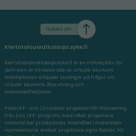
omdirigerad
till
en
annan
TILLBAKA UPP
tjänst)
Kiertotalousratkaisuja.syke.fi
Kiertotalousratkaisuja.syke.fi är en mötesplats för
dem som är intresserade av cirkulär ekonomi.
Webbplatsen erbjuder lösningar på frågor om
cirkulär ekonomi, återvinning och
materialeffektivitet.
PlastLIFE- och Circwaste-projekten får finansiering
från EU:s LIFE-program, med vilket projektens
material har producerats. Innehållet i materialen
representerar endast projektens egna åsikter, för