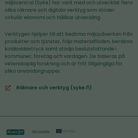
miljöcentral (Syke) har varit med och utvecklat flera
olika räknare och digitala verktyg som stöder
cirkulär ekonomi och hållbar utveckling.
Verktygen hjälper till att bedöma miljöpåverkan från
produkter och tjänster, följa materialflöden, beräkna
koldioxidavtryck samt stödja beslutsfattande i
kommuner, företag och vardagen. De baseras på
vetenskaplig forskning och är fritt tillgängliga för
olika användargrupper.
Räknare och verktyg (syke.fi)
(öppnas
i
ett
nytt
fönster,
du
blir