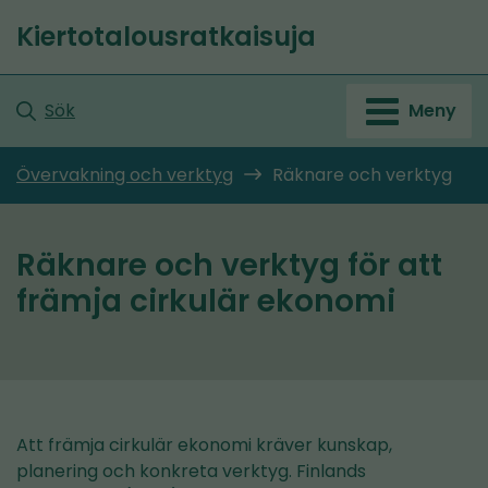
Gå
Kiertotalousratkaisuja
till
Startsida
innehållet
Sök
Meny
Övervakning och verktyg
Räknare och verktyg
Räknare och verktyg för att
främja cirkulär ekonomi
Att främja cirkulär ekonomi kräver kunskap,
planering och konkreta verktyg. Finlands