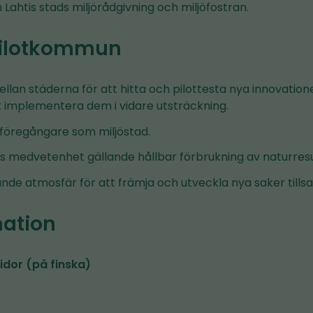
ahtis stads miljörådgivning och miljöfostran.
Pilotkommun
lan städerna för att hitta och pilottesta nya innovatione
implementera dem i vidare utsträckning.
l föregångare som miljöstad.
 medvetenhet gällande hållbar förbrukning av naturresu
de atmosfär för att främja och utveckla nya saker till
mation
sidor (på finska)