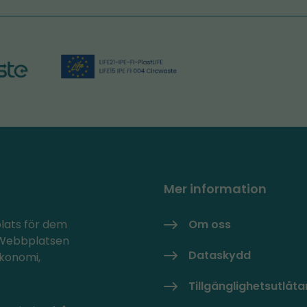
Mer information
plats för dem
Om oss
. Webbplatsen
Dataskydd
ekonomi,
Tillgänglighetsutlåt