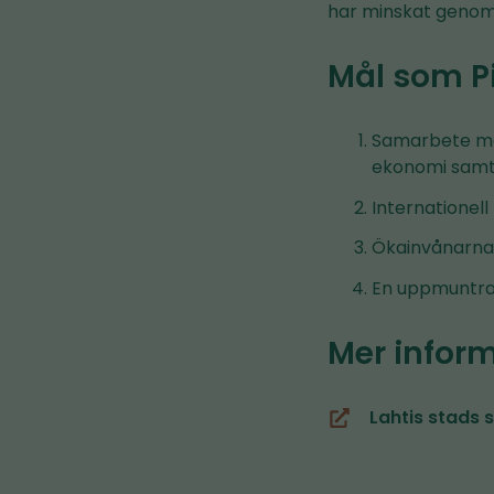
har minskat genom L
Mål som 
Samarbete mel
ekonomi samt 
Internationel
Ökainvånarnas
En uppmuntran
Mer infor
Lahtis stads 
(du
blir
omdirigerad