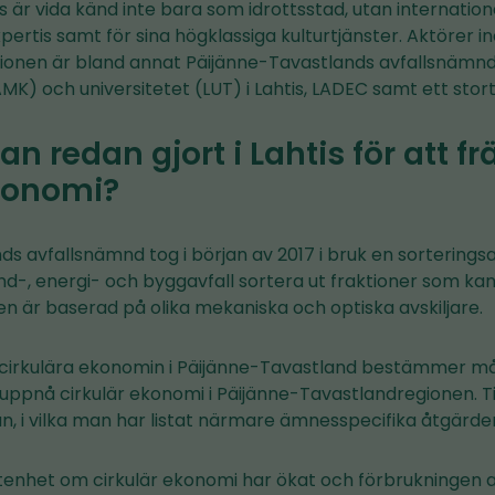
 är vida känd inte bara som idrottsstad, utan internatione
pertis samt för sina högklassiga kulturtjänster. Aktörer i
gionen är bland annat Päijänne-Tavastlands avfallsnämnd
K) och universitetet (LUT) i Lahtis, LADEC samt ett stort
n redan gjort i Lahtis för att f
ekonomi?
ds avfallsnämnd tog i början av 2017 i bruk en sortering
and-, energi- och byggavfall sortera ut fraktioner som ka
en är baserad på olika mekaniska och optiska avskiljare.
 cirkulära ekonomin i Päijänne-Tavastland bestämmer m
 uppnå cirkulär ekonomi i Päijänne-Tavastlandregionen. Ti
, i vilka man har listat närmare ämnesspecifika åtgärder
enhet om cirkulär ekonomi har ökat och förbrukningen a