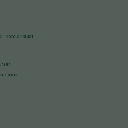
r inom cirkulär
rser.
sammans.