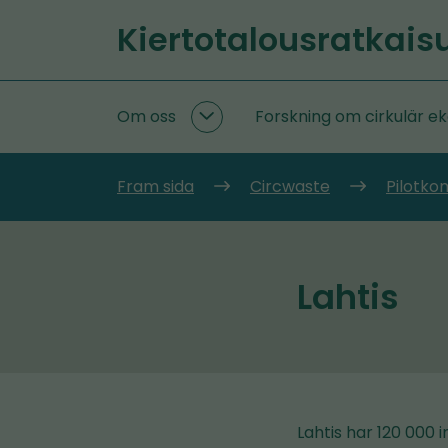
Gå
Kiertotalousratkais
till
Startsida
innehållet
Om oss
Forskning om cirkulär e
Om
oss
undersidor
Fram sida
Circwaste
Pilotk
Lahtis
Lahtis har 120 000 