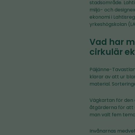
stadsområde. Lahtis
miljö- och designex
ekonomi i Lahtisre
yrkeshögskolan (LAM
Vad har ma
cirkulär 
Päijänne-Tavastlan
klarar av att ur bl
material. Sortering
Vägkartan för den
åtgärderna för att
man valt fem teman
Invånarnas medvet