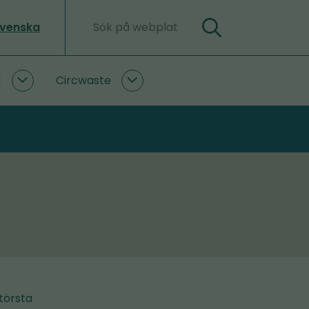
svenska
Sök
Sökord
E
Circwaste
PlastLIFE
Circwaste
undersidor
undersidor
största