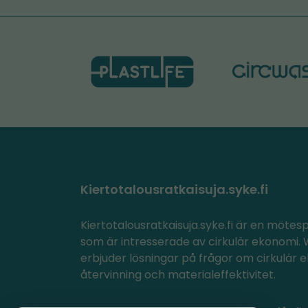
till
en
annan
tjänst)
Kiertotalousratkaisuja.syke.fi
Kiertotalousratkaisuja.syke.fi är en mötes
som är intresserade av cirkulär ekonomi
erbjuder lösningar på frågor om cirkulär 
återvinning och materialeffektivitet.