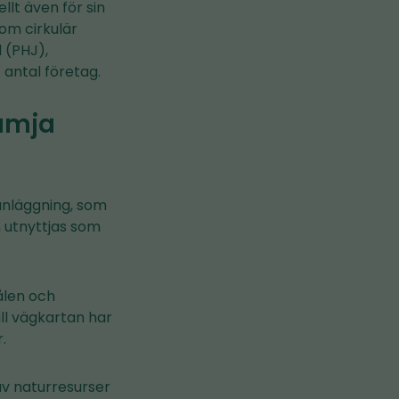
llt även för sin
nom cirkulär
 (PHJ),
 antal företag.
rämja
sanläggning, som
n utnyttjas som
ålen och
ll vägkartan har
.
v naturresurser