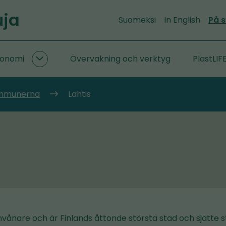
uja
Suomeksi
In English
På 
konomi
Övervakning och verktyg
PlastLIF
Forskning
om
cirkulär
ommunerna
Lahtis
ekonomi
undersidor
invånare och är Finlands åttonde största stad och sjätte 